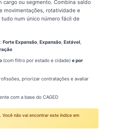
 cargo ou segmento. Combina saldo
e movimentações, rotatividade e
tudo num único número fácil de
s:
Forte Expansão
,
Expansão
,
Estável
,
tração
o
(com filtro por estado e cidade)
e por
fissões, priorizar contratações e avaliar
mente com a base do CAGED
o. Você não vai encontrar este índice em