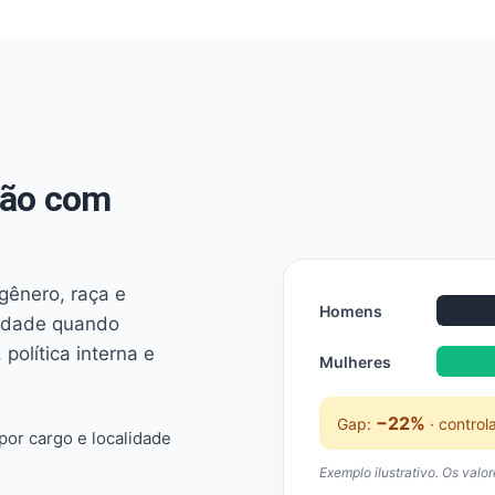
não com
 gênero, raça e
Homens
ridade quando
 política interna e
Mulheres
−22%
Gap:
· control
or cargo e localidade
Exemplo ilustrativo. Os valo