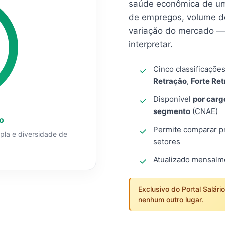
saúde econômica de um
de empregos, volume d
variação do mercado — 
interpretar.
Cinco classificaçõe
Retração
,
Forte Re
Disponível
por carg
segmento
(CNAE)
o
Permite comparar pro
mpla e diversidade de
setores
Atualizado mensal
Exclusivo do Portal Salári
nenhum outro lugar.