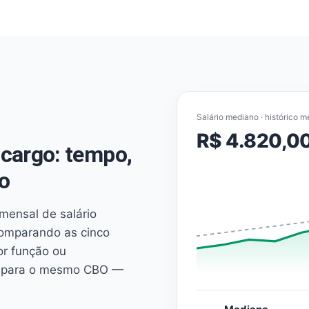
Salário mediano · histórico m
R$ 4.820,0
cargo: tempo,
o
mensal de salário
comparando as cinco
or função ou
es para o mesmo CBO —