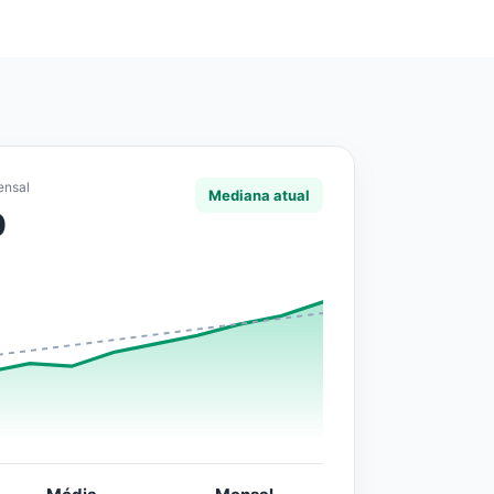
ensal
Mediana atual
0