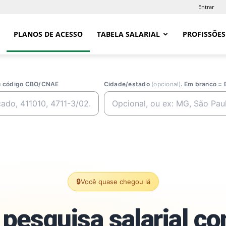
Entrar
PLANOS DE ACESSO
TABELA SALARIAL
PROFISSÕES
ou código CBO/CNAE
Cidade/estado
(opcional)
. Em branco = 
🔒
Você quase chegou lá
pesquisa salarial c