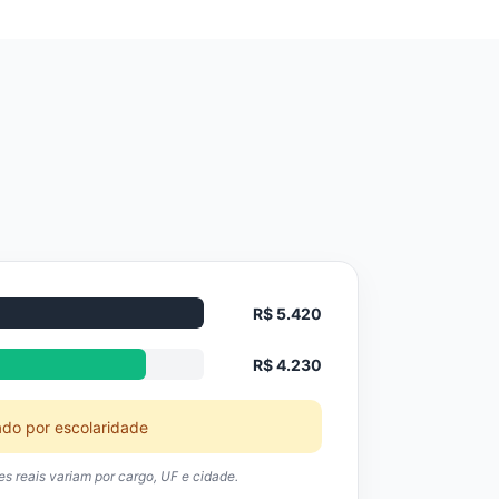
R$ 5.420
R$ 4.230
ado por escolaridade
res reais variam por cargo, UF e cidade.