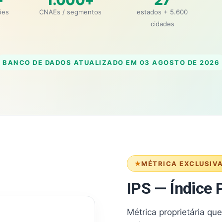
+
1.000+
27
ões
CNAEs / segmentos
estados + 5.600
cidades
BANCO DE DADOS ATUALIZADO EM
03 AGOSTO DE 2026
MÉTRICA EXCLUSIV
IPS — Índice P
Métrica proprietária qu