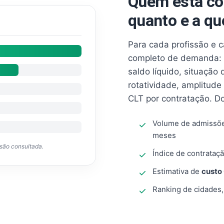
Quem está co
quanto e a qu
Para cada profissão e 
completo de demanda: 
saldo líquido, situação
rotatividade, amplitude
CLT por contratação. D
Volume de admissõ
meses
ssão consultada.
Índice de contrataçã
Estimativa de
custo
Ranking de cidades