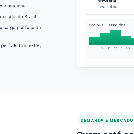
Mediana
io e mediana
linha sólida
r região do Brasil
REGIONAL · 5 REGIÕES
do cargo por foco de
e período (trimestre,
N · NE · SE · S · CO
DEMANDA & MERCADO