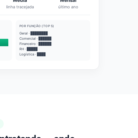
Média
Mensal
linha tracejada
último ano
POR FUNÇÃO (TOP 5)
Geral · ████████
Comercial · ██████
Financeiro · ██████
RH · █████
Logística · ████