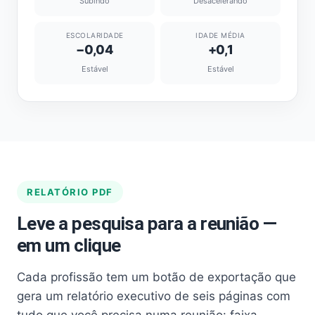
Subindo
Desacelerando
ESCOLARIDADE
IDADE MÉDIA
−0,04
+0,1
Estável
Estável
RELATÓRIO PDF
Leve a pesquisa para a reunião —
em um clique
Cada profissão tem um botão de exportação que
gera um relatório executivo de seis páginas com