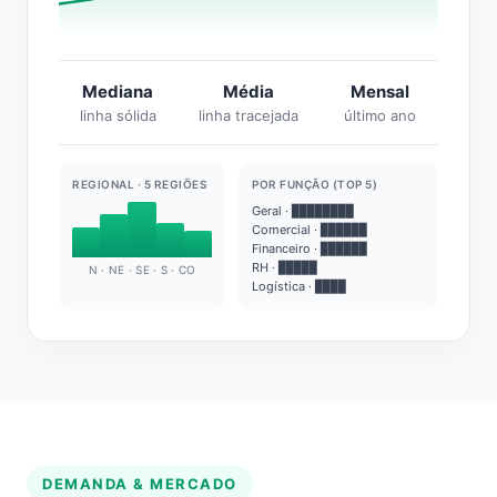
Mediana
Média
Mensal
linha sólida
linha tracejada
último ano
REGIONAL · 5 REGIÕES
POR FUNÇÃO (TOP 5)
Geral · ████████
Comercial · ██████
Financeiro · ██████
RH · █████
N · NE · SE · S · CO
Logística · ████
DEMANDA & MERCADO