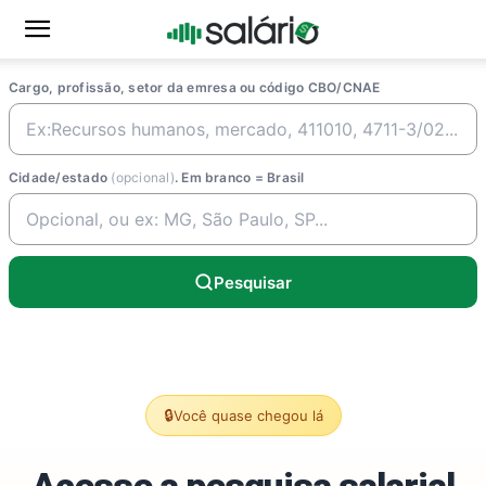
Cargo, profissão, setor da emresa ou código CBO/CNAE
Cidade/estado
(opcional)
. Em branco = Brasil
Pesquisar
🔒
Você quase chegou lá