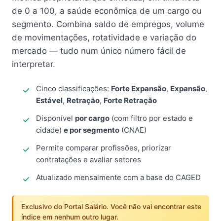
de 0 a 100, a saúde econômica de um cargo ou
segmento. Combina saldo de empregos, volume
de movimentações, rotatividade e variação do
mercado — tudo num único número fácil de
interpretar.
Cinco classificações:
Forte Expansão
,
Expansão
,
Estável
,
Retração
,
Forte Retração
Disponível
por cargo
(com filtro por estado e
cidade)
e por segmento
(CNAE)
Permite comparar profissões, priorizar
contratações e avaliar setores
Atualizado mensalmente com a base do CAGED
Exclusivo do Portal Salário. Você não vai encontrar este
índice em nenhum outro lugar.