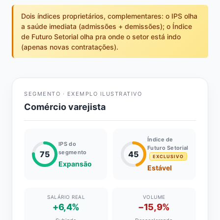
Dois índices proprietários, complementares: o IPS olha
a saúde imediata (admissões + demissões); o Índice
de Futuro Setorial olha pra onde o setor está indo
(apenas novas contratações).
SEGMENTO · EXEMPLO ILUSTRATIVO
Comércio varejista
Índice de
IPS do
Futuro Setorial
segmento
75
45
EXCLUSIVO
Expansão
Estável
SALÁRIO REAL
VOLUME
+6,4%
−15,9%