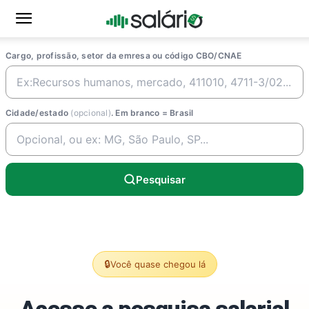
Cargo, profissão, setor da emresa ou código CBO/CNAE
Cidade/estado
(opcional)
. Em branco = Brasil
Pesquisar
🔒
Você quase chegou lá