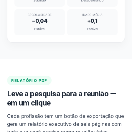
Subindo
Desacelerando
ESCOLARIDADE
IDADE MÉDIA
−0,04
+0,1
Estável
Estável
RELATÓRIO PDF
Leve a pesquisa para a reunião —
em um clique
Cada profissão tem um botão de exportação que
gera um relatório executivo de seis páginas com