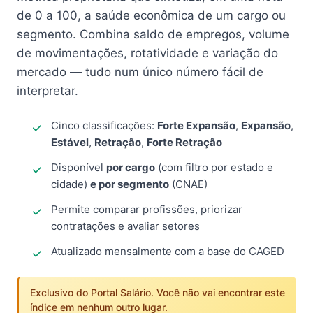
de 0 a 100, a saúde econômica de um cargo ou
segmento. Combina saldo de empregos, volume
de movimentações, rotatividade e variação do
mercado — tudo num único número fácil de
interpretar.
Cinco classificações:
Forte Expansão
,
Expansão
,
Estável
,
Retração
,
Forte Retração
Disponível
por cargo
(com filtro por estado e
cidade)
e por segmento
(CNAE)
Permite comparar profissões, priorizar
contratações e avaliar setores
Atualizado mensalmente com a base do CAGED
Exclusivo do Portal Salário. Você não vai encontrar este
índice em nenhum outro lugar.