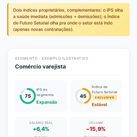
Dois índices proprietários, complementares: o IPS olha
a saúde imediata (admissões + demissões); o Índice
de Futuro Setorial olha pra onde o setor está indo
(apenas novas contratações).
SEGMENTO · EXEMPLO ILUSTRATIVO
Comércio varejista
Índice de
IPS do
Futuro Setorial
segmento
75
45
EXCLUSIVO
Expansão
Estável
SALÁRIO REAL
VOLUME
+6,4%
−15,9%