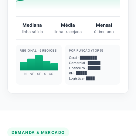
Mediana
Média
Mensal
linha sólida
linha tracejada
último ano
REGIONAL · 5 REGIÕES
POR FUNÇÃO (TOP 5)
Geral · ████████
Comercial · ██████
Financeiro · ██████
RH · █████
N · NE · SE · S · CO
Logística · ████
DEMANDA & MERCADO