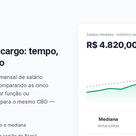
Salário mediano · histórico m
R$ 4.820,0
cargo: tempo,
o
mensal de salário
comparando as cinco
or função ou
es para o mesmo CBO —
Mediana
io e mediana
linha sólida
r região do Brasil