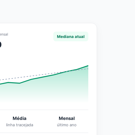
ensal
Mediana atual
0
Média
Mensal
linha tracejada
último ano