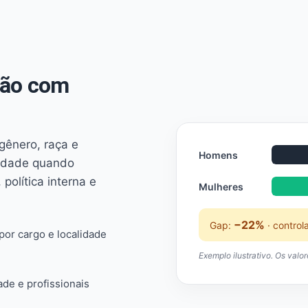
não com
 gênero, raça e
Homens
ridade quando
 política interna e
Mulheres
−22%
Gap:
· control
or cargo e localidade
Exemplo ilustrativo. Os valo
ade e profissionais