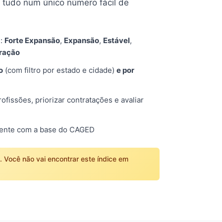
tudo num único número fácil de
s:
Forte Expansão
,
Expansão
,
Estável
,
tração
o
(com filtro por estado e cidade)
e por
fissões, priorizar contratações e avaliar
mente com a base do CAGED
o. Você não vai encontrar este índice em