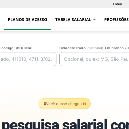
Entrar
PLANOS DE ACESSO
TABELA SALARIAL
PROFISSÕES
ou código CBO/CNAE
Cidade/estado
(opcional)
. Em branco = 
🔒
Você quase chegou lá
pesquisa salarial c