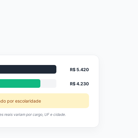
R$ 5.420
R$ 4.230
ado por escolaridade
res reais variam por cargo, UF e cidade.