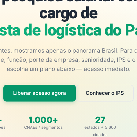
cargo de
sta de logística do 
antes, mostramos apenas o panorama Brasil. Para d
e, função, porte da empresa, senioridade, IPS e o 
escolha um plano abaixo — acesso imediato.
Liberar acesso agora
Conhecer o IPS
+
1.000+
27
ões
CNAEs / segmentos
estados + 5.600
cidades