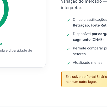
variação do mercado — 
interpretar.
Cinco classificaçõe
Retração
,
Forte Re
Disponível
por carg
segmento
(CNAE)
o
Permite comparar pro
mpla e diversidade de
setores
Atualizado mensal
Exclusivo do Portal Salári
nenhum outro lugar.