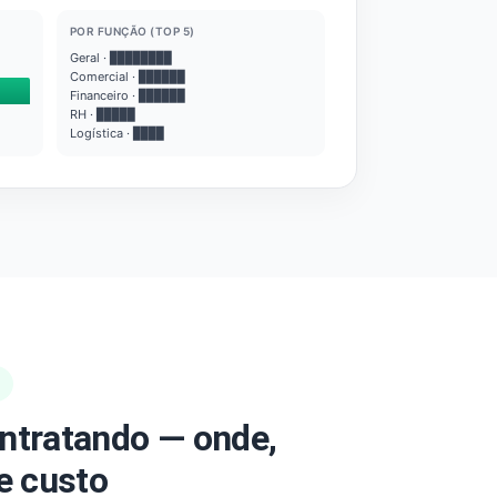
POR FUNÇÃO (TOP 5)
Geral · ████████
Comercial · ██████
Financeiro · ██████
RH · █████
Logística · ████
ntratando — onde,
e custo