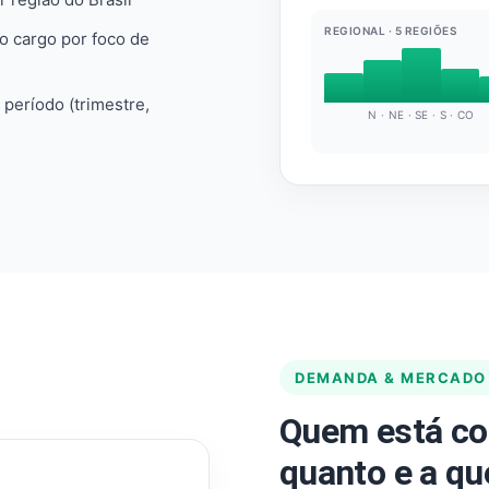
REGIONAL · 5 REGIÕES
do cargo por foco de
e período (trimestre,
N · NE · SE · S · CO
DEMANDA & MERCADO
Quem está co
quanto e a qu