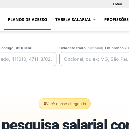
Entrar
PLANOS DE ACESSO
TABELA SALARIAL
PROFISSÕES
ou código CBO/CNAE
Cidade/estado
(opcional)
. Em branco = 
🔒
Você quase chegou lá
pesquisa salarial c