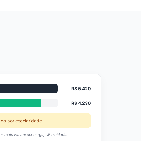
R$ 5.420
R$ 4.230
ado por escolaridade
res reais variam por cargo, UF e cidade.