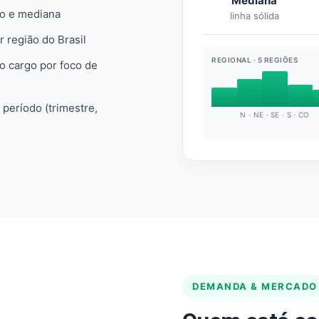
Mediana
io e mediana
linha sólida
r região do Brasil
REGIONAL · 5 REGIÕES
do cargo por foco de
e período (trimestre,
N · NE · SE · S · CO
DEMANDA & MERCADO