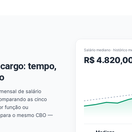
Salário mediano · histórico m
R$ 4.820,0
cargo: tempo,
o
mensal de salário
comparando as cinco
or função ou
es para o mesmo CBO —