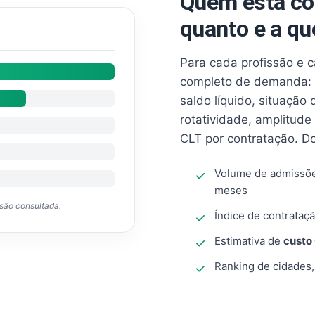
Quem está co
quanto e a qu
Para cada profissão e 
completo de demanda: 
saldo líquido, situação
rotatividade, amplitude
CLT por contratação. D
Volume de admissõ
meses
ssão consultada.
Índice de contrataçã
Estimativa de
custo
Ranking de cidades