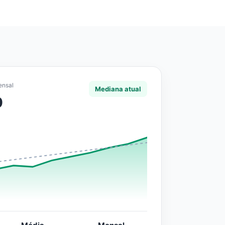
ensal
Mediana atual
0