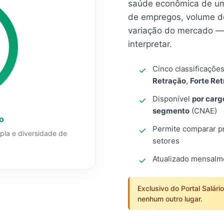
saúde econômica de um
de empregos, volume d
variação do mercado — 
interpretar.
Cinco classificaçõe
Retração
,
Forte Re
Disponível
por carg
segmento
(CNAE)
o
Permite comparar pro
mpla e diversidade de
setores
Atualizado mensal
Exclusivo do Portal Salári
nenhum outro lugar.