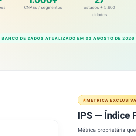
+
1.000+
27
ões
CNAEs / segmentos
estados + 5.600
cidades
BANCO DE DADOS ATUALIZADO EM
03 AGOSTO DE 2026
MÉTRICA EXCLUSIV
IPS — Índice P
Métrica proprietária qu