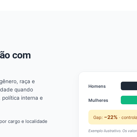
não com
 gênero, raça e
Homens
ridade quando
 política interna e
Mulheres
−22%
Gap:
· control
or cargo e localidade
Exemplo ilustrativo. Os valo