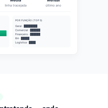
Média
Mensal
linha tracejada
último ano
POR FUNÇÃO (TOP 5)
Geral · ████████
Comercial · ██████
Financeiro · ██████
RH · █████
Logística · ████