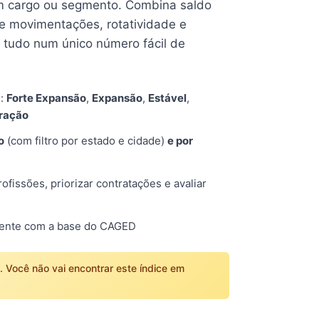
 cargo ou segmento. Combina saldo
e movimentações, rotatividade e
tudo num único número fácil de
s:
Forte Expansão
,
Expansão
,
Estável
,
tração
o
(com filtro por estado e cidade)
e por
fissões, priorizar contratações e avaliar
mente com a base do CAGED
o. Você não vai encontrar este índice em