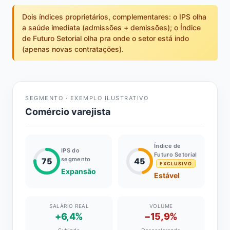
Dois índices proprietários, complementares: o IPS olha
a saúde imediata (admissões + demissões); o Índice
de Futuro Setorial olha pra onde o setor está indo
(apenas novas contratações).
SEGMENTO · EXEMPLO ILUSTRATIVO
Comércio varejista
Índice de
IPS do
Futuro Setorial
segmento
75
45
EXCLUSIVO
Expansão
Estável
SALÁRIO REAL
VOLUME
+6,4%
−15,9%