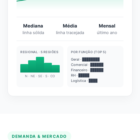
Mediana
Média
Mensal
linha sólida
linha tracejada
último ano
REGIONAL · 5 REGIÕES
POR FUNÇÃO (TOP 5)
Geral · ████████
Comercial · ██████
Financeiro · ██████
RH · █████
N · NE · SE · S · CO
Logística · ████
DEMANDA & MERCADO