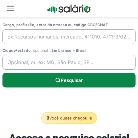
Cargo, profissão, setor da emresa ou código CBO/CNAE
Cidade/estado
(opcional)
. Em branco = Brasil
Pesquisar
🔒
Você quase chegou lá