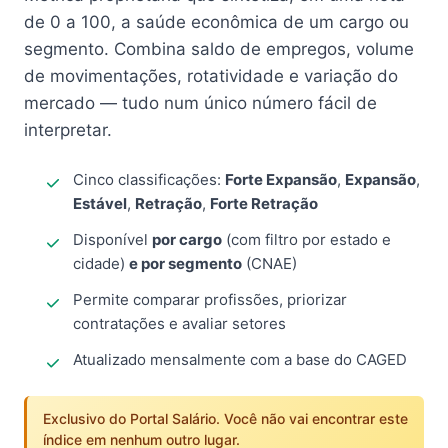
de 0 a 100, a saúde econômica de um cargo ou
segmento. Combina saldo de empregos, volume
de movimentações, rotatividade e variação do
mercado — tudo num único número fácil de
interpretar.
Cinco classificações:
Forte Expansão
,
Expansão
,
Estável
,
Retração
,
Forte Retração
Disponível
por cargo
(com filtro por estado e
cidade)
e por segmento
(CNAE)
Permite comparar profissões, priorizar
contratações e avaliar setores
Atualizado mensalmente com a base do CAGED
Exclusivo do Portal Salário. Você não vai encontrar este
índice em nenhum outro lugar.