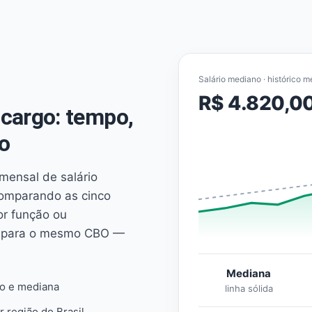
Salário mediano · histórico m
R$ 4.820,0
cargo: tempo,
o
mensal de salário
comparando as cinco
or função ou
es para o mesmo CBO —
Mediana
io e mediana
linha sólida
r região do Brasil