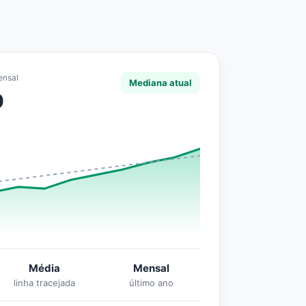
ensal
Mediana atual
0
Média
Mensal
linha tracejada
último ano