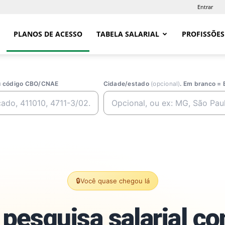
Entrar
PLANOS DE ACESSO
TABELA SALARIAL
PROFISSÕES
ou código CBO/CNAE
Cidade/estado
(opcional)
. Em branco = 
🔒
Você quase chegou lá
pesquisa salarial c