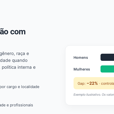
não com
 gênero, raça e
Homens
ridade quando
 política interna e
Mulheres
−22%
Gap:
· control
or cargo e localidade
Exemplo ilustrativo. Os valo
ade e profissionais