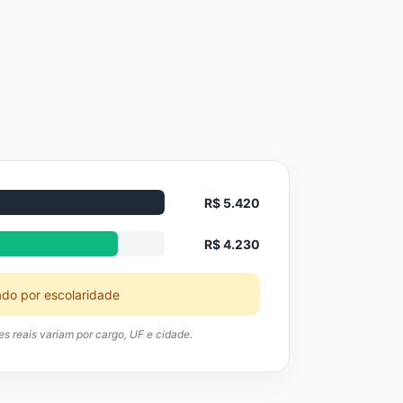
R$ 5.420
R$ 4.230
ado por escolaridade
res reais variam por cargo, UF e cidade.