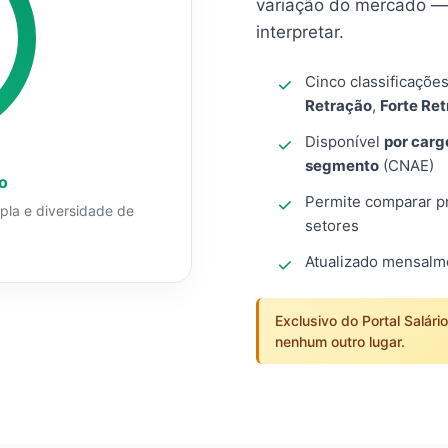
variação do mercado — 
interpretar.
Cinco classificaçõe
Retração
,
Forte Re
Disponível
por carg
segmento
(CNAE)
o
Permite comparar pro
mpla e diversidade de
setores
Atualizado mensal
Exclusivo do Portal Salári
nenhum outro lugar.