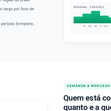
REGIONAL · 5 REGIÕES
do cargo por foco de
e período (trimestre,
N · NE · SE · S · CO
DEMANDA & MERCADO
Quem está co
quanto e a qu