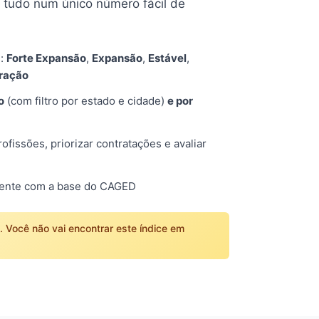
tudo num único número fácil de
s:
Forte Expansão
,
Expansão
,
Estável
,
tração
o
(com filtro por estado e cidade)
e por
fissões, priorizar contratações e avaliar
mente com a base do CAGED
o. Você não vai encontrar este índice em