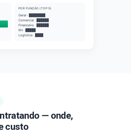
POR FUNÇÃO (TOP 5)
Geral · ████████
Comercial · ██████
Financeiro · ██████
RH · █████
Logística · ████
ntratando — onde,
e custo