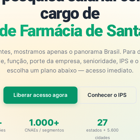
cargo de
de Farmácia de Sant
antes, mostramos apenas o panorama Brasil. Para d
e, função, porte da empresa, senioridade, IPS e o 
escolha um plano abaixo — acesso imediato.
Liberar acesso agora
Conhecer o IPS
+
1.000+
27
ões
CNAEs / segmentos
estados + 5.600
cidades