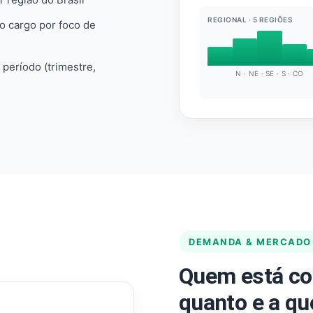
REGIONAL · 5 REGIÕES
do cargo por foco de
e período (trimestre,
N · NE · SE · S · CO
DEMANDA & MERCADO
Quem está co
quanto e a qu