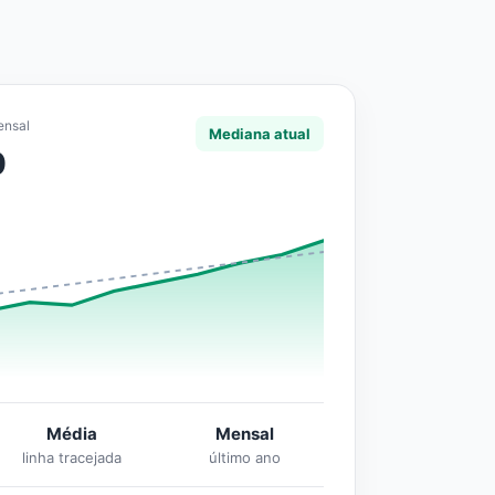
ensal
Mediana atual
0
Média
Mensal
linha tracejada
último ano