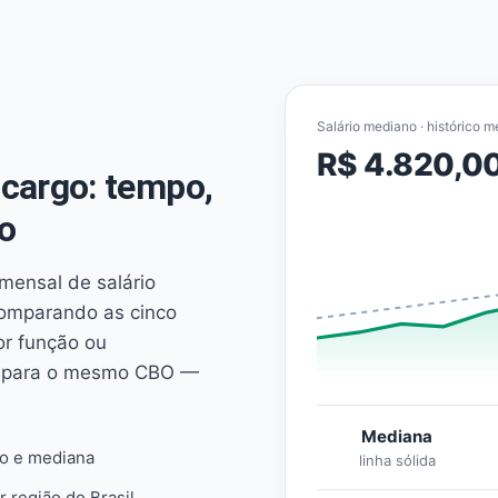
Salário mediano · histórico m
R$ 4.820,0
cargo: tempo,
o
mensal de salário
comparando as cinco
or função ou
es para o mesmo CBO —
Mediana
io e mediana
linha sólida
r região do Brasil