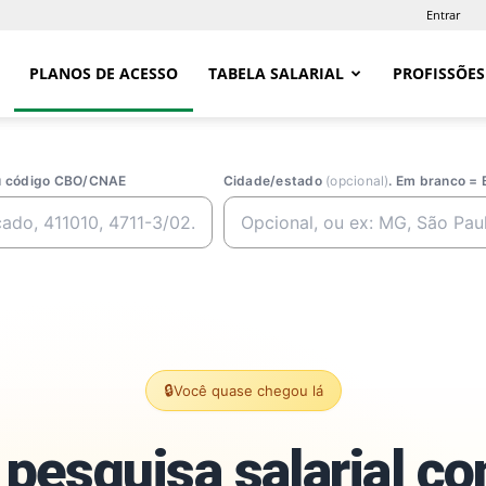
Entrar
PLANOS DE ACESSO
TABELA SALARIAL
PROFISSÕES
ou código CBO/CNAE
Cidade/estado
(opcional)
. Em branco = 
🔒
Você quase chegou lá
pesquisa salarial c