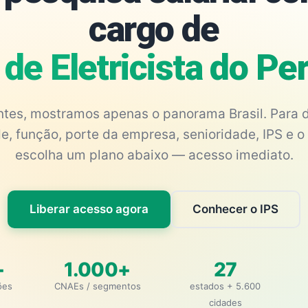
cargo de
 de Eletricista do P
antes, mostramos apenas o panorama Brasil. Para d
e, função, porte da empresa, senioridade, IPS e o 
escolha um plano abaixo — acesso imediato.
Liberar acesso agora
Conhecer o IPS
+
1.000+
27
ões
CNAEs / segmentos
estados + 5.600
cidades