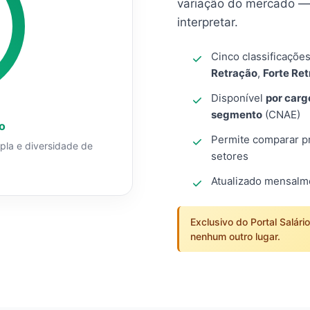
variação do mercado — 
interpretar.
Cinco classificaçõe
Retração
,
Forte Re
Disponível
por carg
segmento
(CNAE)
o
Permite comparar pro
mpla e diversidade de
setores
Atualizado mensal
Exclusivo do Portal Salári
nenhum outro lugar.