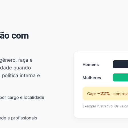
não com
 gênero, raça e
Homens
ridade quando
 política interna e
Mulheres
−22%
Gap:
· control
or cargo e localidade
Exemplo ilustrativo. Os valo
ade e profissionais