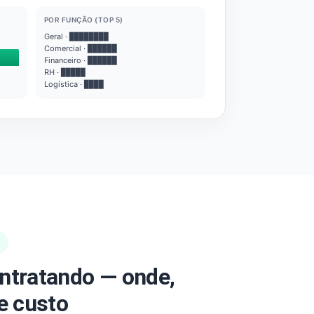
POR FUNÇÃO (TOP 5)
Geral · ████████
Comercial · ██████
Financeiro · ██████
RH · █████
Logística · ████
ntratando — onde,
e custo