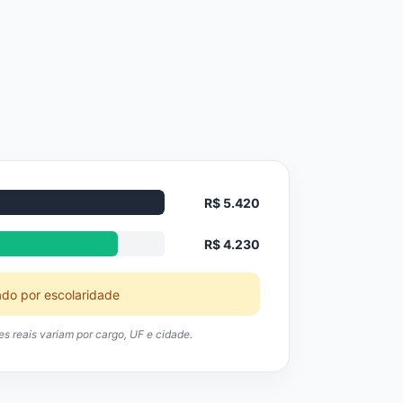
R$ 5.420
R$ 4.230
ado por escolaridade
res reais variam por cargo, UF e cidade.