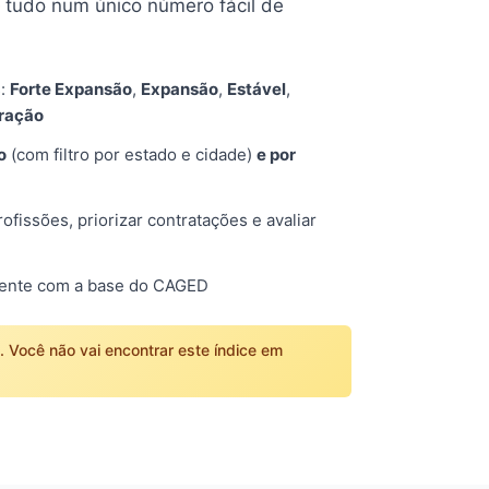
tudo num único número fácil de
s:
Forte Expansão
,
Expansão
,
Estável
,
tração
o
(com filtro por estado e cidade)
e por
fissões, priorizar contratações e avaliar
mente com a base do CAGED
o. Você não vai encontrar este índice em