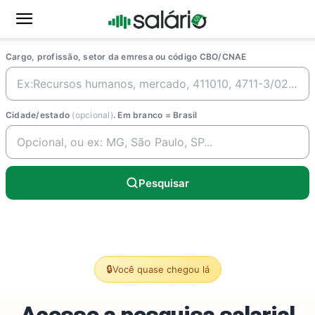
Cargo, profissão, setor da emresa ou código CBO/CNAE
Cidade/estado
(opcional)
. Em branco = Brasil
Pesquisar
🔒
Você quase chegou lá