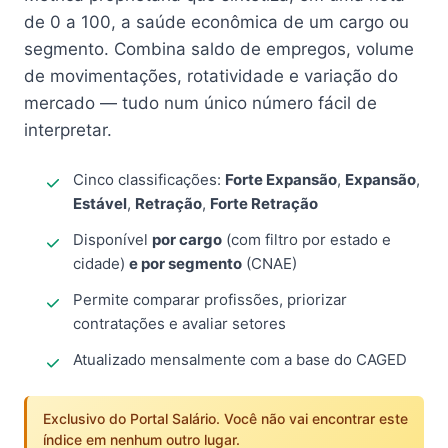
de 0 a 100, a saúde econômica de um cargo ou
segmento. Combina saldo de empregos, volume
de movimentações, rotatividade e variação do
mercado — tudo num único número fácil de
interpretar.
Cinco classificações:
Forte Expansão
,
Expansão
,
Estável
,
Retração
,
Forte Retração
Disponível
por cargo
(com filtro por estado e
cidade)
e por segmento
(CNAE)
Permite comparar profissões, priorizar
contratações e avaliar setores
Atualizado mensalmente com a base do CAGED
Exclusivo do Portal Salário. Você não vai encontrar este
índice em nenhum outro lugar.