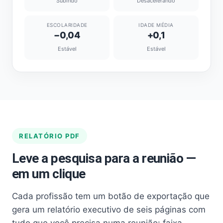
Subindo
Desacelerando
ESCOLARIDADE
IDADE MÉDIA
−0,04
+0,1
Estável
Estável
RELATÓRIO PDF
Leve a pesquisa para a reunião —
em um clique
Cada profissão tem um botão de exportação que
gera um relatório executivo de seis páginas com