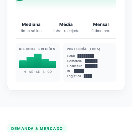
Mediana
Média
Mensal
linha sólida
linha tracejada
último ano
REGIONAL · 5 REGIÕES
POR FUNÇÃO (TOP 5)
Geral · ████████
Comercial · ██████
Financeiro · ██████
RH · █████
N · NE · SE · S · CO
Logística · ████
DEMANDA & MERCADO