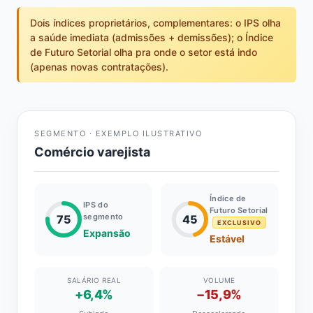
Dois índices proprietários, complementares: o IPS olha
a saúde imediata (admissões + demissões); o Índice
de Futuro Setorial olha pra onde o setor está indo
(apenas novas contratações).
SEGMENTO · EXEMPLO ILUSTRATIVO
Comércio varejista
Índice de
IPS do
Futuro Setorial
segmento
75
45
EXCLUSIVO
Expansão
Estável
SALÁRIO REAL
VOLUME
+6,4%
−15,9%