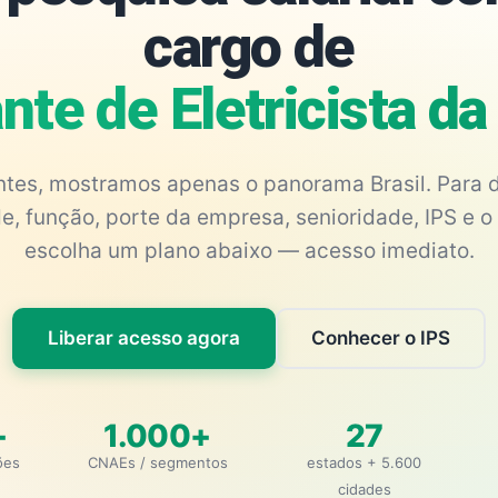
cargo de
nte de Eletricista da
antes, mostramos apenas o panorama Brasil. Para d
e, função, porte da empresa, senioridade, IPS e o 
escolha um plano abaixo — acesso imediato.
Liberar acesso agora
Conhecer o IPS
+
1.000+
27
ões
CNAEs / segmentos
estados + 5.600
cidades