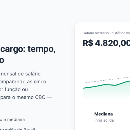
Salário mediano · histórico m
R$ 4.820,0
cargo: tempo,
o
mensal de salário
comparando as cinco
or função ou
es para o mesmo CBO —
Mediana
io e mediana
linha sólida
r região do Brasil