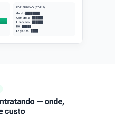
POR FUNÇÃO (TOP 5)
Geral · ████████
Comercial · ██████
Financeiro · ██████
RH · █████
Logística · ████
ntratando — onde,
e custo