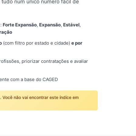
tudo num único número fácil de
s:
Forte Expansão
,
Expansão
,
Estável
,
tração
o
(com filtro por estado e cidade)
e por
fissões, priorizar contratações e avaliar
mente com a base do CAGED
o. Você não vai encontrar este índice em