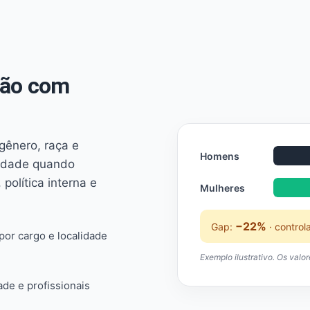
não com
 gênero, raça e
Homens
ridade quando
 política interna e
Mulheres
−22%
Gap:
· control
or cargo e localidade
Exemplo ilustrativo. Os valo
ade e profissionais