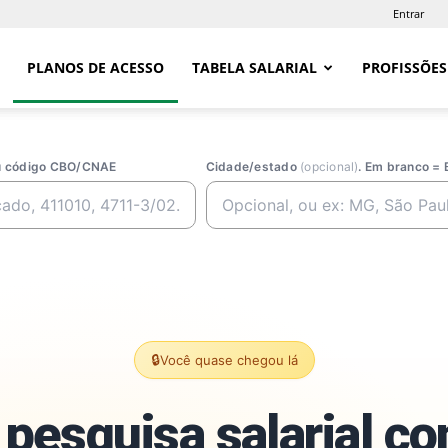
Entrar
PLANOS DE ACESSO
TABELA SALARIAL
PROFISSÕES
ou código CBO/CNAE
Cidade/estado
(opcional)
. Em branco = 
🔒
Você quase chegou lá
pesquisa salarial c