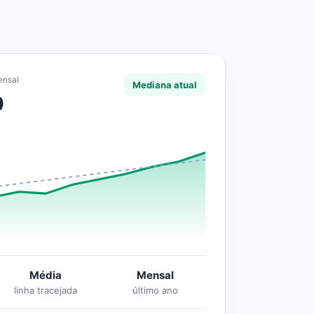
ensal
Mediana atual
0
Média
Mensal
linha tracejada
último ano