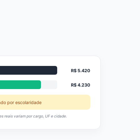
R$ 5.420
R$ 4.230
ado por escolaridade
res reais variam por cargo, UF e cidade.