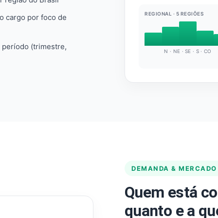
REGIONAL · 5 REGIÕES
do cargo por foco de
e período (trimestre,
N · NE · SE · S · CO
DEMANDA & MERCADO
Quem está co
quanto e a qu