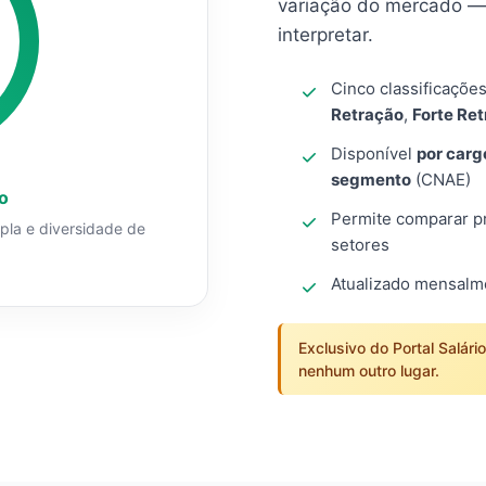
variação do mercado — 
interpretar.
Cinco classificaçõe
Retração
,
Forte Re
Disponível
por carg
segmento
(CNAE)
o
Permite comparar pro
mpla e diversidade de
setores
Atualizado mensal
Exclusivo do Portal Salári
nenhum outro lugar.