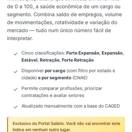
de 0 a 100, a saúde econômica de um cargo ou
segmento. Combina saldo de empregos, volume
de movimentações, rotatividade e variação do
mercado — tudo num único número fácil de
interpretar.
Cinco classificações:
Forte Expansão
,
Expansão
,
Estável
,
Retração
,
Forte Retração
Disponível
por cargo
(com filtro por estado e
cidade)
e por segmento
(CNAE)
Permite comparar profissões, priorizar
contratações e avaliar setores
Atualizado mensalmente com a base do CAGED
Exclusivo do Portal Salário. Você não vai encontrar este
índice em nenhum outro lugar.