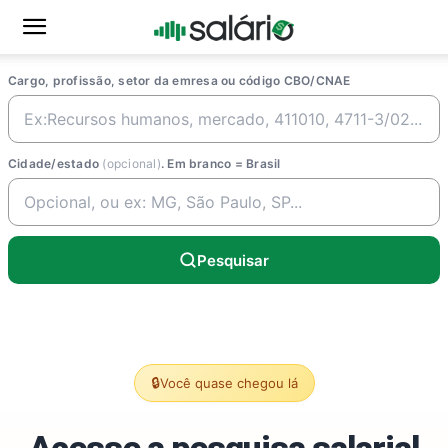
Cargo, profissão, setor da emresa ou código CBO/CNAE
Cidade/estado
(opcional)
. Em branco = Brasil
Pesquisar
🔒
Você quase chegou lá