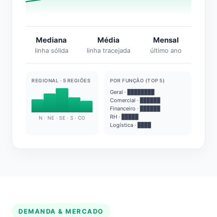
Mediana
Média
Mensal
linha sólida
linha tracejada
último ano
REGIONAL · 5 REGIÕES
POR FUNÇÃO (TOP 5)
Geral · ████████
Comercial · ██████
Financeiro · ██████
RH · █████
N · NE · SE · S · CO
Logística · ████
DEMANDA & MERCADO