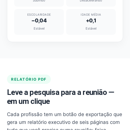
Subindo
Desacelerando
ESCOLARIDADE
IDADE MÉDIA
−0,04
+0,1
Estável
Estável
RELATÓRIO PDF
Leve a pesquisa para a reunião —
em um clique
Cada profissão tem um botão de exportação que
gera um relatório executivo de seis páginas com