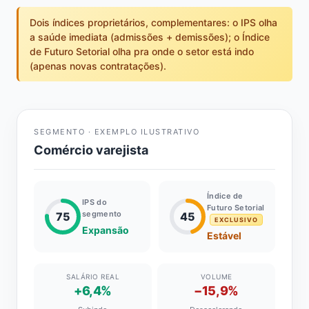
Dois índices proprietários, complementares: o IPS olha
a saúde imediata (admissões + demissões); o Índice
de Futuro Setorial olha pra onde o setor está indo
(apenas novas contratações).
SEGMENTO · EXEMPLO ILUSTRATIVO
Comércio varejista
Índice de
IPS do
Futuro Setorial
segmento
75
45
EXCLUSIVO
Expansão
Estável
SALÁRIO REAL
VOLUME
+6,4%
−15,9%