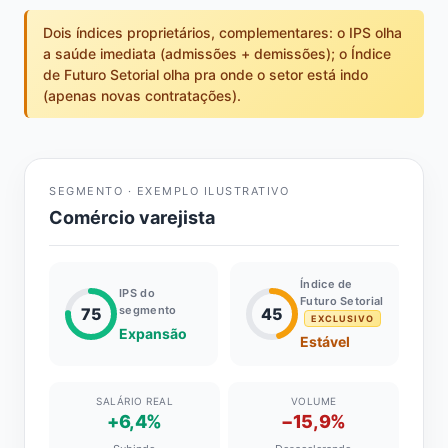
Dois índices proprietários, complementares: o IPS olha
a saúde imediata (admissões + demissões); o Índice
de Futuro Setorial olha pra onde o setor está indo
(apenas novas contratações).
SEGMENTO · EXEMPLO ILUSTRATIVO
Comércio varejista
Índice de
IPS do
Futuro Setorial
segmento
75
45
EXCLUSIVO
Expansão
Estável
SALÁRIO REAL
VOLUME
+6,4%
−15,9%