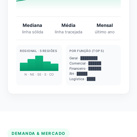
Mediana
Média
Mensal
linha sólida
linha tracejada
último ano
REGIONAL · 5 REGIÕES
POR FUNÇÃO (TOP 5)
Geral · ████████
Comercial · ██████
Financeiro · ██████
RH · █████
N · NE · SE · S · CO
Logística · ████
DEMANDA & MERCADO