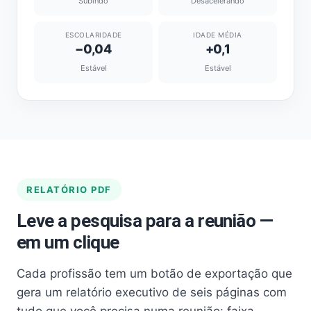
Subindo
Desacelerando
ESCOLARIDADE
IDADE MÉDIA
−0,04
+0,1
Estável
Estável
RELATÓRIO PDF
Leve a pesquisa para a reunião —
em um clique
Cada profissão tem um botão de exportação que
gera um relatório executivo de seis páginas com