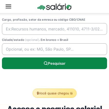
Cargo, profissão, setor da emresa ou código CBO/CNAE
Cidade/estado
(opcional)
. Em branco = Brasil
Pesquisar
🔒
Você quase chegou lá