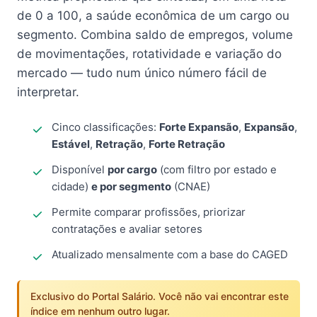
de 0 a 100, a saúde econômica de um cargo ou
segmento. Combina saldo de empregos, volume
de movimentações, rotatividade e variação do
mercado — tudo num único número fácil de
interpretar.
Cinco classificações:
Forte Expansão
,
Expansão
,
Estável
,
Retração
,
Forte Retração
Disponível
por cargo
(com filtro por estado e
cidade)
e por segmento
(CNAE)
Permite comparar profissões, priorizar
contratações e avaliar setores
Atualizado mensalmente com a base do CAGED
Exclusivo do Portal Salário. Você não vai encontrar este
índice em nenhum outro lugar.