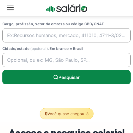
Cargo, profissão, setor da emresa ou código CBO/CNAE
Cidade/estado
(opcional)
. Em branco = Brasil
Pesquisar
🔒
Você quase chegou lá