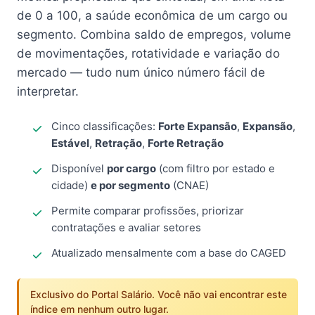
de 0 a 100, a saúde econômica de um cargo ou
segmento. Combina saldo de empregos, volume
de movimentações, rotatividade e variação do
mercado — tudo num único número fácil de
interpretar.
Cinco classificações:
Forte Expansão
,
Expansão
,
Estável
,
Retração
,
Forte Retração
Disponível
por cargo
(com filtro por estado e
cidade)
e por segmento
(CNAE)
Permite comparar profissões, priorizar
contratações e avaliar setores
Atualizado mensalmente com a base do CAGED
Exclusivo do Portal Salário. Você não vai encontrar este
índice em nenhum outro lugar.