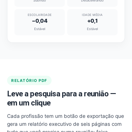
Subindo
Desacelerando
ESCOLARIDADE
IDADE MÉDIA
−0,04
+0,1
Estável
Estável
RELATÓRIO PDF
Leve a pesquisa para a reunião —
em um clique
Cada profissão tem um botão de exportação que
gera um relatório executivo de seis páginas com