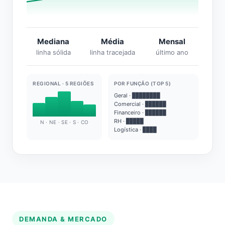
Mediana
Média
Mensal
linha sólida
linha tracejada
último ano
REGIONAL · 5 REGIÕES
POR FUNÇÃO (TOP 5)
Geral · ████████
Comercial · ██████
Financeiro · ██████
RH · █████
N · NE · SE · S · CO
Logística · ████
DEMANDA & MERCADO