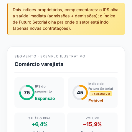
Dois índices proprietários, complementares: o IPS olha
a saúde imediata (admissões + demissões); o Índice
de Futuro Setorial olha pra onde o setor está indo
(apenas novas contratações).
SEGMENTO · EXEMPLO ILUSTRATIVO
Comércio varejista
Índice de
IPS do
Futuro Setorial
segmento
75
45
EXCLUSIVO
Expansão
Estável
SALÁRIO REAL
VOLUME
+6,4%
−15,9%