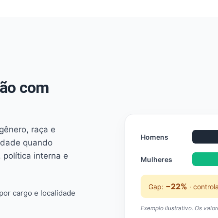
não com
 gênero, raça e
Homens
ridade quando
 política interna e
Mulheres
−22%
Gap:
· control
or cargo e localidade
Exemplo ilustrativo. Os valo