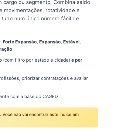
 cargo ou segmento. Combina saldo
e movimentações, rotatividade e
tudo num único número fácil de
s:
Forte Expansão
,
Expansão
,
Estável
,
tração
o
(com filtro por estado e cidade)
e por
fissões, priorizar contratações e avaliar
mente com a base do CAGED
o. Você não vai encontrar este índice em