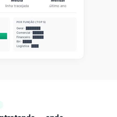
Média
Mensal
linha tracejada
último ano
POR FUNÇÃO (TOP 5)
Geral · ████████
Comercial · ██████
Financeiro · ██████
RH · █████
Logística · ████