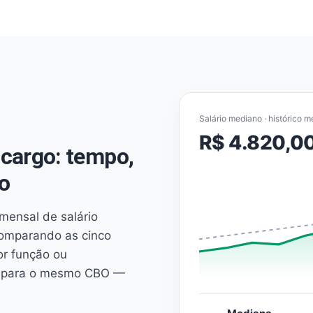
Salário mediano · histórico m
R$ 4.820,0
cargo: tempo,
o
mensal de salário
comparando as cinco
or função ou
es para o mesmo CBO —