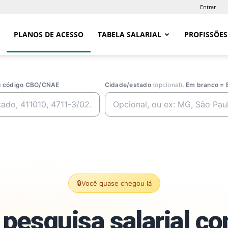
Entrar
PLANOS DE ACESSO
TABELA SALARIAL
PROFISSÕES
ou código CBO/CNAE
Cidade/estado
(opcional)
. Em branco = 
🔒
Você quase chegou lá
pesquisa salarial c