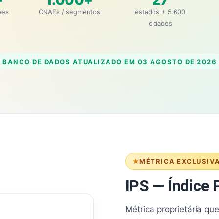
+
1.000+
27
ões
CNAEs / segmentos
estados + 5.600
cidades
BANCO DE DADOS ATUALIZADO EM
03 AGOSTO DE 2026
MÉTRICA EXCLUSIV
IPS — Índice P
Métrica proprietária qu