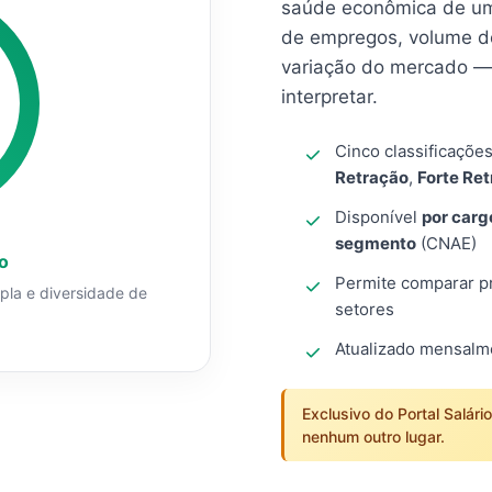
saúde econômica de um
de empregos, volume d
variação do mercado — 
interpretar.
Cinco classificaçõe
Retração
,
Forte Re
Disponível
por carg
segmento
(CNAE)
o
Permite comparar pro
mpla e diversidade de
setores
Atualizado mensal
Exclusivo do Portal Salári
nenhum outro lugar.