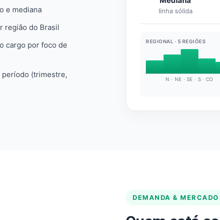
Mediana
io e mediana
linha sólida
r região do Brasil
REGIONAL · 5 REGIÕES
do cargo por foco de
e período (trimestre,
N · NE · SE · S · CO
DEMANDA & MERCADO