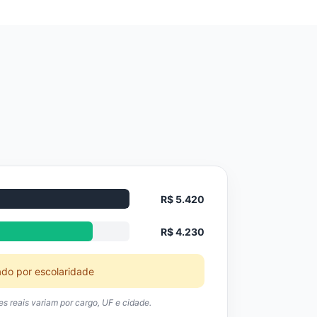
R$ 5.420
R$ 4.230
ado por escolaridade
res reais variam por cargo, UF e cidade.