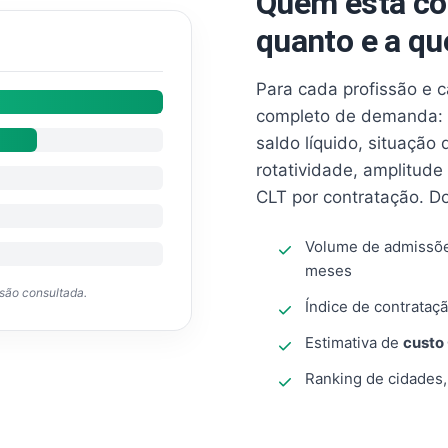
Quem está co
quanto e a qu
Para cada profissão e 
completo de demanda: 
saldo líquido, situação
rotatividade, amplitude
CLT por contratação. D
Volume de admissõ
meses
ssão consultada.
Índice de contrataçã
Estimativa de
custo
Ranking de cidades