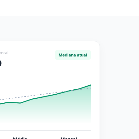
ensal
Mediana atual
0