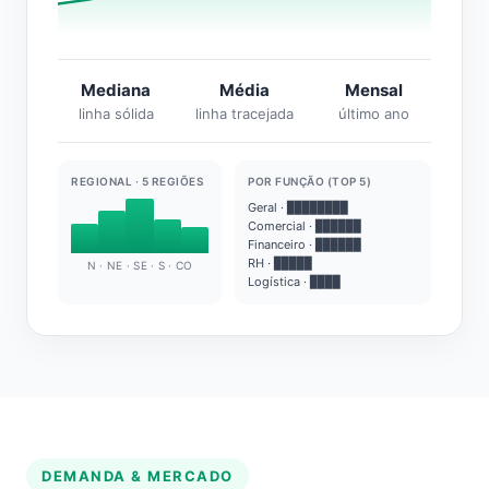
Mediana
Média
Mensal
linha sólida
linha tracejada
último ano
REGIONAL · 5 REGIÕES
POR FUNÇÃO (TOP 5)
Geral · ████████
Comercial · ██████
Financeiro · ██████
RH · █████
N · NE · SE · S · CO
Logística · ████
DEMANDA & MERCADO