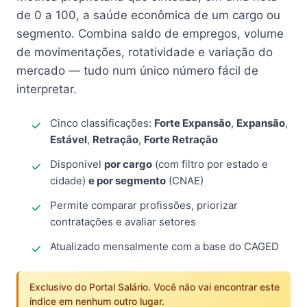
de 0 a 100, a saúde econômica de um cargo ou
segmento. Combina saldo de empregos, volume
de movimentações, rotatividade e variação do
mercado — tudo num único número fácil de
interpretar.
Cinco classificações:
Forte Expansão
,
Expansão
,
Estável
,
Retração
,
Forte Retração
Disponível
por cargo
(com filtro por estado e
cidade)
e por segmento
(CNAE)
Permite comparar profissões, priorizar
contratações e avaliar setores
Atualizado mensalmente com a base do CAGED
Exclusivo do Portal Salário. Você não vai encontrar este
índice em nenhum outro lugar.