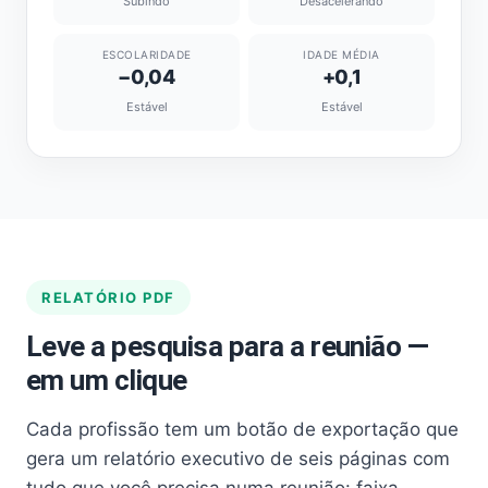
Subindo
Desacelerando
ESCOLARIDADE
IDADE MÉDIA
−0,04
+0,1
Estável
Estável
RELATÓRIO PDF
Leve a pesquisa para a reunião —
em um clique
Cada profissão tem um botão de exportação que
gera um relatório executivo de seis páginas com