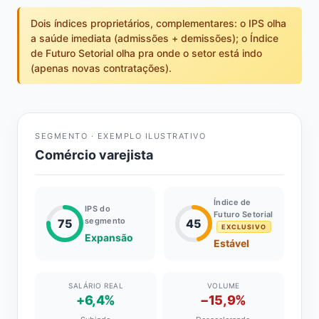
Dois índices proprietários, complementares: o IPS olha
a saúde imediata (admissões + demissões); o Índice
de Futuro Setorial olha pra onde o setor está indo
(apenas novas contratações).
SEGMENTO · EXEMPLO ILUSTRATIVO
Comércio varejista
Índice de
IPS do
Futuro Setorial
segmento
75
45
EXCLUSIVO
Expansão
Estável
SALÁRIO REAL
VOLUME
+6,4%
−15,9%