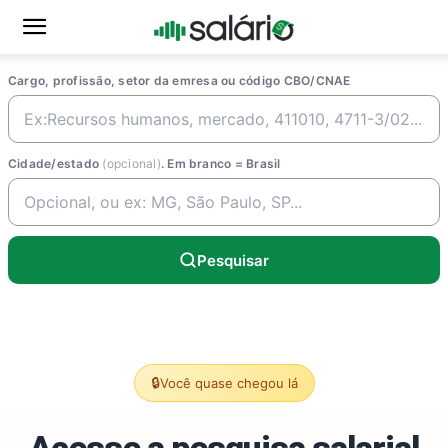
Cargo, profissão, setor da emresa ou código CBO/CNAE
Cidade/estado
(opcional)
. Em branco = Brasil
Pesquisar
🔒
Você quase chegou lá