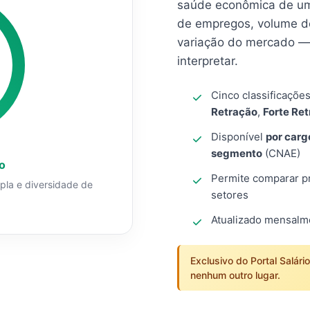
saúde econômica de um
de empregos, volume d
variação do mercado — 
interpretar.
Cinco classificaçõe
Retração
,
Forte Re
Disponível
por carg
segmento
(CNAE)
o
Permite comparar pro
mpla e diversidade de
setores
Atualizado mensal
Exclusivo do Portal Salári
nenhum outro lugar.