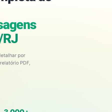
sagens
o/RJ
etalhar por
relatório PDF,