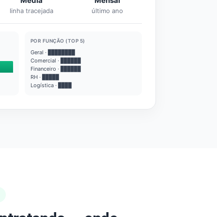
Média
Mensal
linha tracejada
último ano
POR FUNÇÃO (TOP 5)
Geral · ████████
Comercial · ██████
Financeiro · ██████
RH · █████
Logística · ████