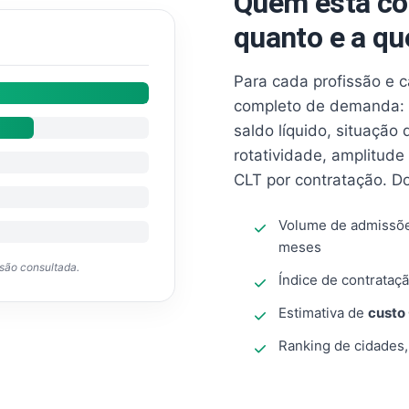
Quem está co
quanto e a qu
Para cada profissão e 
completo de demanda: 
saldo líquido, situação
rotatividade, amplitude
CLT por contratação. D
Volume de admissõ
meses
ssão consultada.
Índice de contrataçã
Estimativa de
custo
Ranking de cidades