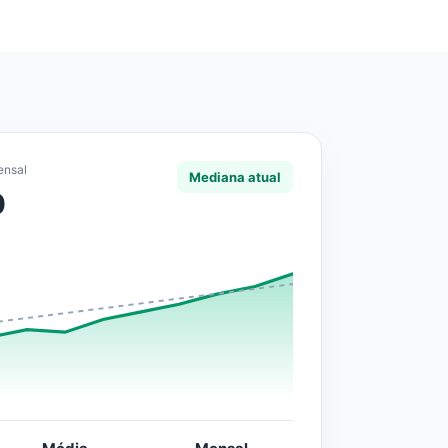
ensal
Mediana atual
0