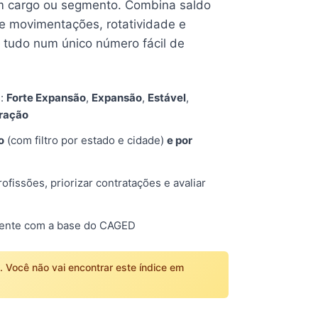
 cargo ou segmento. Combina saldo
e movimentações, rotatividade e
tudo num único número fácil de
s:
Forte Expansão
,
Expansão
,
Estável
,
tração
o
(com filtro por estado e cidade)
e por
fissões, priorizar contratações e avaliar
mente com a base do CAGED
o. Você não vai encontrar este índice em