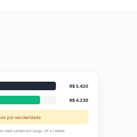
R$ 5.420
R$ 4.230
ado por escolaridade
res reais variam por cargo, UF e cidade.