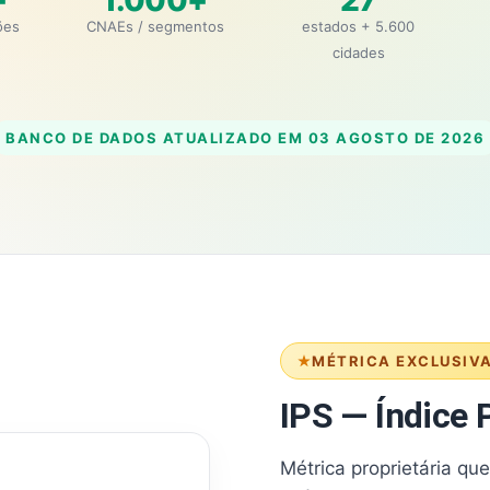
+
1.000+
27
ões
CNAEs / segmentos
estados + 5.600
cidades
BANCO DE DADOS ATUALIZADO EM
03 AGOSTO DE 2026
MÉTRICA EXCLUSIV
IPS — Índice P
Métrica proprietária qu