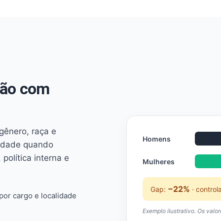
não com
 gênero, raça e
Homens
ridade quando
 política interna e
Mulheres
−22%
Gap:
· control
or cargo e localidade
Exemplo ilustrativo. Os valo