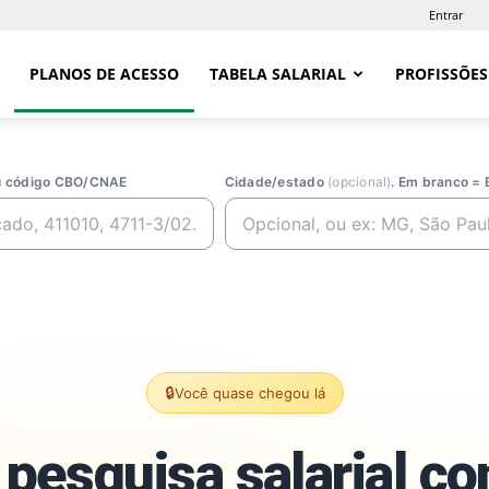
Entrar
PLANOS DE ACESSO
TABELA SALARIAL
PROFISSÕES
ou código CBO/CNAE
Cidade/estado
(opcional)
. Em branco = 
🔒
Você quase chegou lá
pesquisa salarial c