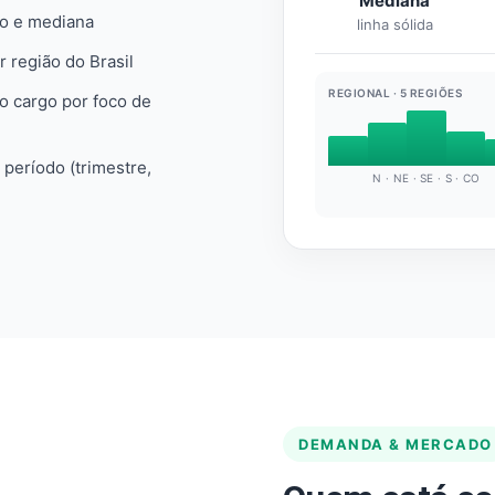
Mediana
io e mediana
linha sólida
r região do Brasil
REGIONAL · 5 REGIÕES
do cargo por foco de
e período (trimestre,
N · NE · SE · S · CO
DEMANDA & MERCADO