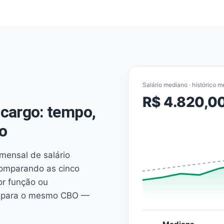
Salário mediano · histórico m
R$ 4.820,0
cargo: tempo,
o
mensal de salário
comparando as cinco
or função ou
es para o mesmo CBO —