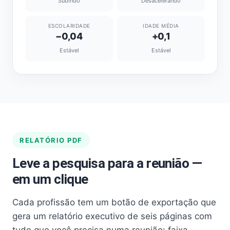
Subindo
Desacelerando
ESCOLARIDADE
IDADE MÉDIA
−0,04
+0,1
Estável
Estável
RELATÓRIO PDF
Leve a pesquisa para a reunião —
em um clique
Cada profissão tem um botão de exportação que
gera um relatório executivo de seis páginas com