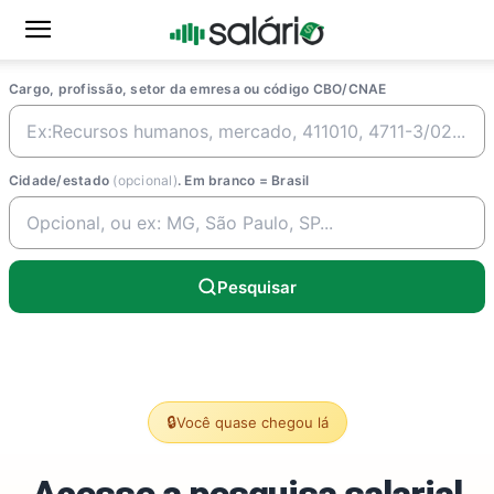
Cargo, profissão, setor da emresa ou código CBO/CNAE
Cidade/estado
(opcional)
. Em branco = Brasil
Pesquisar
🔒
Você quase chegou lá