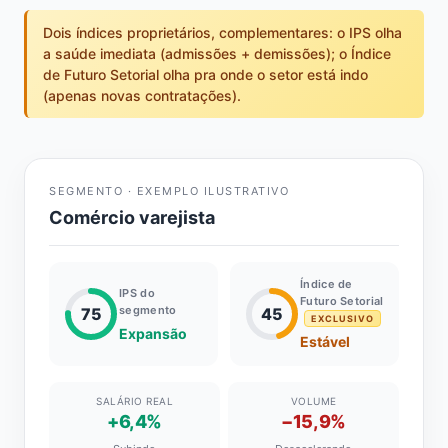
Dois índices proprietários, complementares: o IPS olha
a saúde imediata (admissões + demissões); o Índice
de Futuro Setorial olha pra onde o setor está indo
(apenas novas contratações).
SEGMENTO · EXEMPLO ILUSTRATIVO
Comércio varejista
Índice de
IPS do
Futuro Setorial
segmento
75
45
EXCLUSIVO
Expansão
Estável
SALÁRIO REAL
VOLUME
+6,4%
−15,9%