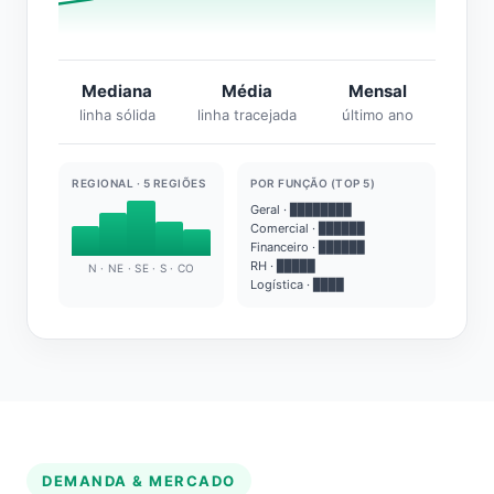
Mediana
Média
Mensal
linha sólida
linha tracejada
último ano
REGIONAL · 5 REGIÕES
POR FUNÇÃO (TOP 5)
Geral · ████████
Comercial · ██████
Financeiro · ██████
RH · █████
N · NE · SE · S · CO
Logística · ████
DEMANDA & MERCADO