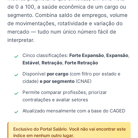
de 0 a 100, a saúde econômica de um cargo ou
segmento. Combina saldo de empregos, volume
de movimentações, rotatividade e variação do
mercado — tudo num único número fácil de
interpretar.
Cinco classificações:
Forte Expansão
,
Expansão
,
Estável
,
Retração
,
Forte Retração
Disponível
por cargo
(com filtro por estado e
cidade)
e por segmento
(CNAE)
Permite comparar profissões, priorizar
contratações e avaliar setores
Atualizado mensalmente com a base do CAGED
Exclusivo do Portal Salário. Você não vai encontrar este
índice em nenhum outro lugar.