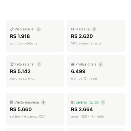
📋 Piso salarial
📊 Mediana
i
i
R$ 1.918
R$ 2.620
acordos coletivos
50% acima / abaixo
🏆 Teto salarial
👥 Profissionais
i
i
R$ 5.142
6.499
maiores salários
últimos 12 meses
🏢 Custo empresa
💵
Salário líquido
i
i
R$ 5.660
R$ 2.664
salário + encargos CLT
após INSS + IR médio