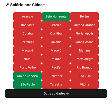
📍 Salário por Cidade
Aracaju
Belo Horizonte
Belém
Boa Vista
Brasília
Campo Grande
Cuiabá
Curitiba
Florianópolis
Fortaleza
Goiânia
João Pessoa
Macapá
Maceió
Manaus
Natal
Palmas
Porto Alegre
Porto Velho
Recife
Rio Branco
Rio de Janeiro
Salvador
São Luís
São Paulo
Teresina
Vitória
Outras cidades →