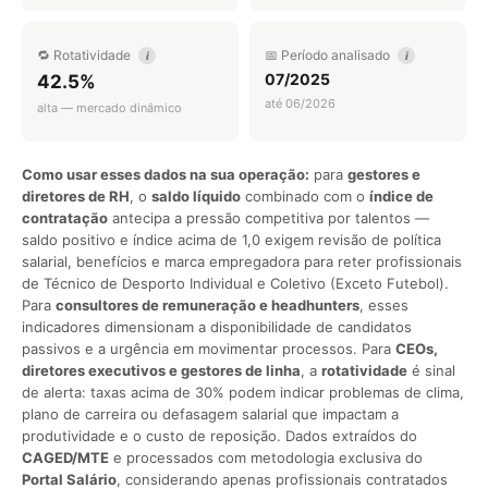
🔁 Rotatividade
📅 Período analisado
i
i
07/2025
42.5%
até 06/2026
alta — mercado dinâmico
Como usar esses dados na sua operação:
para
gestores e
diretores de RH
, o
saldo líquido
combinado com o
índice de
contratação
antecipa a pressão competitiva por talentos —
saldo positivo e índice acima de 1,0 exigem revisão de política
salarial, benefícios e marca empregadora para reter profissionais
de Técnico de Desporto Individual e Coletivo (Exceto Futebol).
Para
consultores de remuneração e headhunters
, esses
indicadores dimensionam a disponibilidade de candidatos
passivos e a urgência em movimentar processos. Para
CEOs,
diretores executivos e gestores de linha
, a
rotatividade
é sinal
de alerta: taxas acima de 30% podem indicar problemas de clima,
plano de carreira ou defasagem salarial que impactam a
produtividade e o custo de reposição. Dados extraídos do
CAGED/MTE
e processados com metodologia exclusiva do
Portal Salário
, considerando apenas profissionais contratados