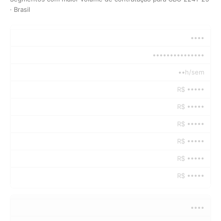
· Brasil
••••
•••••••••••••••
••h/sem
R$ •••••
R$ •••••
R$ •••••
R$ •••••
R$ •••••
R$ •••••
••••