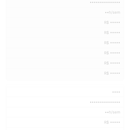
•••••••••••••••
••h/sem
R$ •••••
R$ •••••
R$ •••••
R$ •••••
R$ •••••
R$ •••••
••••
•••••••••••••••
••h/sem
R$ •••••