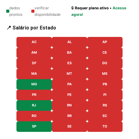
dados
verificar
🔒
Requer plano ativo
•
Acesse
prontos
disponibilidade
agora!
📍 Salário por Estado
AC
AL
AP
AM
BA
CE
DF
ES
GO
MA
MT
MS
MG
PA
PB
PR
PE
PI
RJ
RN
RS
RO
RR
SC
SP
SE
TO