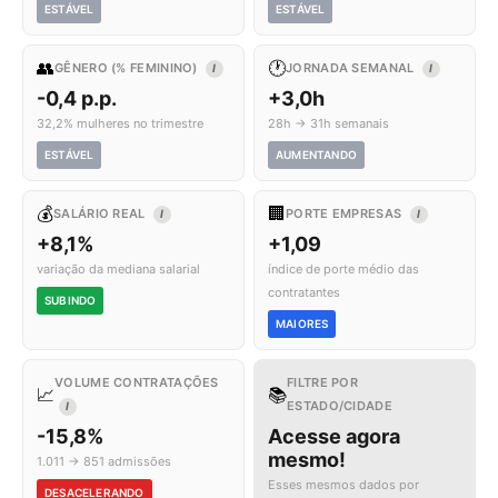
ESTÁVEL
ESTÁVEL
👥
🕐
GÊNERO (% FEMININO)
JORNADA SEMANAL
I
I
-0,4 p.p.
+3,0h
32,2% mulheres no trimestre
28h → 31h semanais
ESTÁVEL
AUMENTANDO
💰
🏢
SALÁRIO REAL
PORTE EMPRESAS
I
I
+8,1%
+1,09
variação da mediana salarial
índice de porte médio das
contratantes
SUBINDO
MAIORES
VOLUME CONTRATAÇÕES
FILTRE POR
📈
📚
ESTADO/CIDADE
I
-15,8%
Acesse agora
mesmo!
1.011 → 851 admissões
Esses mesmos dados por
DESACELERANDO