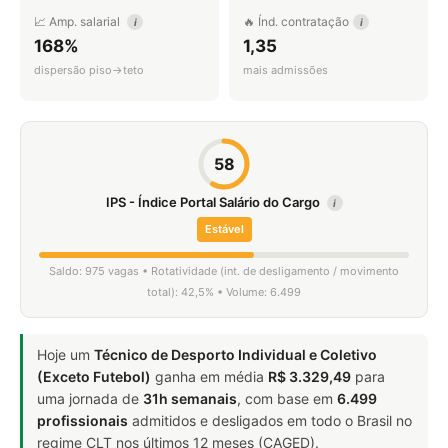
📈 Amp. salarial
🔥 Índ. contratação
i
i
168%
1,35
dispersão piso→teto
mais admissões
58
IPS - Índice Portal Salário do Cargo
i
Estável
Saldo: 975 vagas • Rotatividade (int. de desligamento / movimento
total): 42,5% • Volume: 6.499
Hoje um
Técnico de Desporto Individual e Coletivo
(Exceto Futebol)
ganha em média
R$ 3.329,49
para
uma jornada de
31h semanais
, com base em
6.499
profissionais
admitidos e desligados em todo o Brasil no
regime CLT nos últimos 12 meses (CAGED).