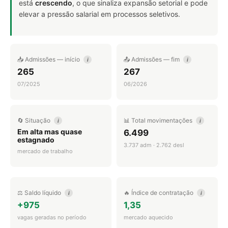
está
crescendo
, o que sinaliza expansão setorial e pode
elevar a pressão salarial em processos seletivos.
📥 Admissões — início
📤 Admissões — fim
i
i
265
267
07/2025
06/2026
🔄 Situação
📊 Total movimentações
i
i
Em alta mas quase
6.499
estagnado
3.737 adm · 2.762 desl
mercado de trabalho
⚖️ Saldo líquido
🔥 Índice de contratação
i
i
+975
1,35
vagas geradas no período
mercado aquecido