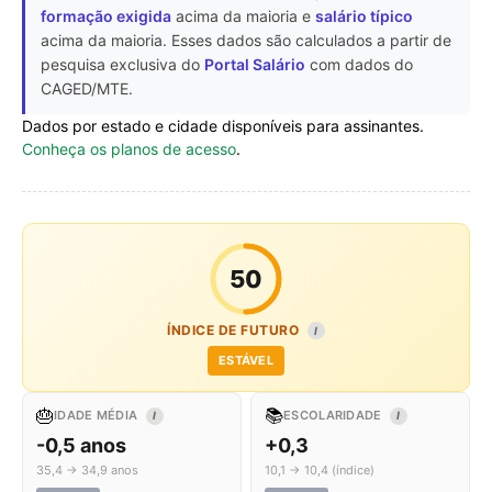
formação exigida
acima da maioria e
salário típico
acima da maioria. Esses dados são calculados a partir de
pesquisa exclusiva do
Portal Salário
com dados do
CAGED/MTE.
Dados por estado e cidade disponíveis para assinantes.
Conheça os planos de acesso
.
50
ÍNDICE DE FUTURO
I
ESTÁVEL
🎂
📚
IDADE MÉDIA
ESCOLARIDADE
I
I
-0,5 anos
+0,3
35,4 → 34,9 anos
10,1 → 10,4 (índice)