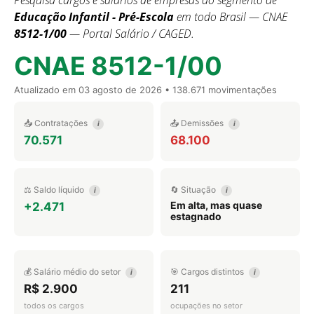
Pesquisa cargos e salários de empresas do segmento de
Educação Infantil - Pré-Escola
em todo Brasil — CNAE
8512-1/00
— Portal Salário / CAGED.
CNAE 8512-1/00
Atualizado em
03 agosto de 2026
• 138.671 movimentações
📥 Contratações
📤 Demissões
i
i
70.571
68.100
⚖️ Saldo líquido
🔄 Situação
i
i
Em alta, mas quase
+2.471
estagnado
💰 Salário médio do setor
🎯 Cargos distintos
i
i
R$ 2.900
211
todos os cargos
ocupações no setor