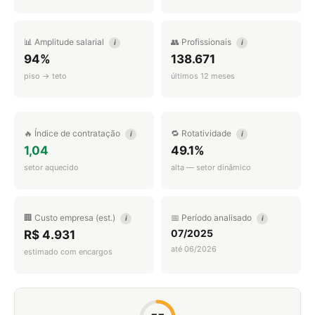
📊 Amplitude salarial
👥 Profissionais
i
i
94%
138.671
piso → teto
últimos 12 meses
🔥 Índice de contratação
🔁 Rotatividade
i
i
1,04
49.1%
setor aquecido
alta — setor dinâmico
🏢 Custo empresa (est.)
📅 Período analisado
i
i
07/2025
R$ 4.931
até 06/2026
estimado com encargos