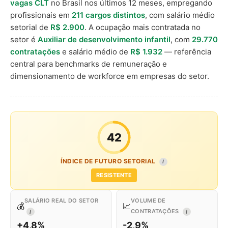
vagas CLT
no Brasil nos últimos 12 meses, empregando
profissionais em
211 cargos distintos
, com salário médio
setorial de
R$ 2.900
. A ocupação mais contratada no
setor é
Auxiliar de desenvolvimento infantil
, com
29.770
contratações
e salário médio de
R$ 1.932
— referência
central para benchmarks de remuneração e
dimensionamento de workforce em empresas do setor.
42
ÍNDICE DE FUTURO SETORIAL
I
RESISTENTE
SALÁRIO REAL DO SETOR
VOLUME DE
💰
📈
CONTRATAÇÕES
I
I
+4,8%
-2,9%