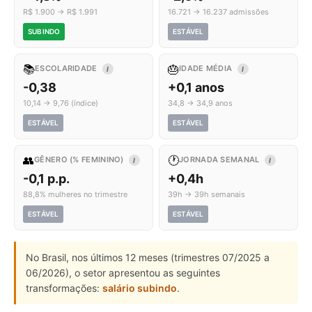
R$ 1.900 → R$ 1.991
16.721 → 16.237 admissões
SUBINDO
ESTÁVEL
📚
🎂
ESCOLARIDADE
IDADE MÉDIA
I
I
-0,38
+0,1 anos
10,14 → 9,76 (índice)
34,8 → 34,9 anos
ESTÁVEL
ESTÁVEL
👥
🕐
GÊNERO (% FEMININO)
JORNADA SEMANAL
I
I
-0,1 p.p.
+0,4h
88,8% mulheres no trimestre
39h → 39h semanais
ESTÁVEL
ESTÁVEL
No Brasil, nos últimos 12 meses (trimestres 07/2025 a
06/2026), o setor apresentou as seguintes
transformações:
salário subindo
.