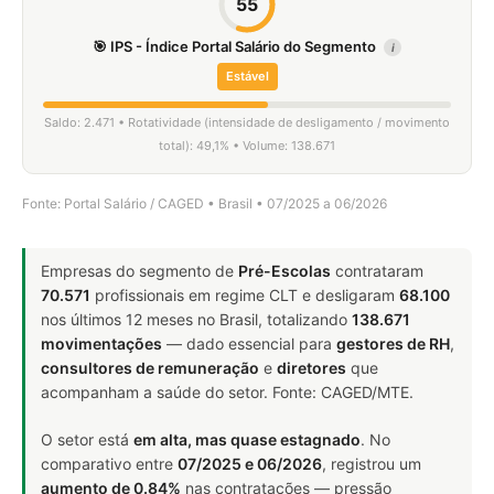
55
🎯 IPS - Índice Portal Salário do Segmento
i
Estável
Saldo: 2.471 • Rotatividade (intensidade de desligamento / movimento
total): 49,1% • Volume: 138.671
Fonte: Portal Salário / CAGED • Brasil • 07/2025 a 06/2026
Empresas do segmento de
Pré-Escolas
contrataram
70.571
profissionais em regime CLT e desligaram
68.100
nos últimos 12 meses no Brasil, totalizando
138.671
movimentações
— dado essencial para
gestores de RH
,
consultores de remuneração
e
diretores
que
acompanham a saúde do setor. Fonte: CAGED/MTE.
O setor está
em alta, mas quase estagnado
. No
comparativo entre
07/2025 e 06/2026
, registrou um
aumento de 0.84%
nas contratações — pressão