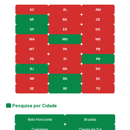
AC
AL
AM
AP
BA
CE
DF
ES
GO
MA
MG
MS
MT
PA
PB
PE
PI
PR
RJ
RN
RO
RR
RS
SC
SE
SP
TO
🏙️ Pesquisa por Cidade
Belo Horizonte
Brasília
Campinas
Caxias do Sul