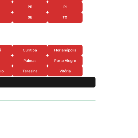
PE
PI
SE
TO
á
Curitiba
Florianópolis
Palmas
Porto Alegre
lo
Teresina
Vitória