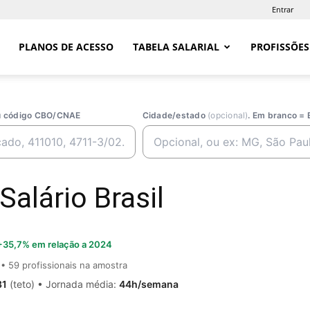
Entrar
PLANOS DE ACESSO
TABELA SALARIAL
PROFISSÕES
ou código CBO/CNAE
Cidade/estado
(opcional)
. Em branco = 
Salário Brasil
+35,7% em relação a 2024
• 59 profissionais na amostra
31
(teto) • Jornada média:
44h/semana