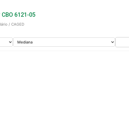
or CBO 6121-05
alário / CAGED