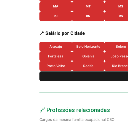
MA
MT
MS
RJ
RN
RS
📍 Salário por Cidade
Aracaju
Belo Horizonte
Belém
Fortaleza
Goiânia
João Pess
Porto Velho
Recife
Rio Branc
🔗 Profissões relacionadas
Cargos da mesma família ocupacional CBO