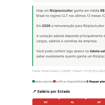
Hoje um
Rizipiscicultor
ganha em média
R$
Brasil no regime CLT nos últimos 12 meses 
Em
2026
a remuneração para Rizipiscicultor
A variação salarial depende principalmente
cargos, salários e carreiras da empresa.
Você pode conferir logo abaixo na
tabela sal
saber exatamente quanto ganha um Rizipiscicu
Fonte: Portal Salário / CAGED • Brasil • 07/2025 a 06/
dados prontos
verificar disponibilidade
🔒
Requer plan
📍 Salário por Estado
AC
AL
AP