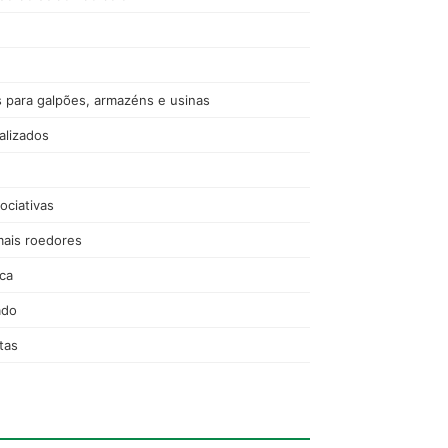
s para galpões, armazéns e usinas
alizados
ociativas
mais roedores
ica
ado
tas