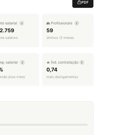
PDF
eto salarial
👥 Profissionais
i
i
 2.759
59
es salários
últimos 12 meses
mp. salarial
🔥 Índ. contratação
i
i
%
0,74
ersão piso→teto
mais desligamentos