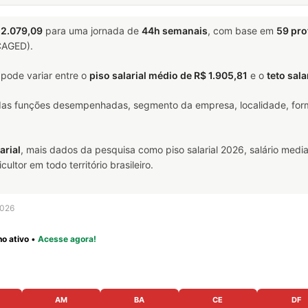
 2.079,09
para uma jornada de
44h semanais
, com base em
59 pro
(CAGED).
 pode variar entre o
piso salarial médio de R$ 1.905,81
e o
teto sala
 das funções desempenhadas, segmento da empresa, localidade, form
arial
, mais dados da pesquisa como piso salarial 2026, salário media
ltor em todo território brasileiro.
2026
o ativo
•
Acesse agora!
AM
BA
CE
DF