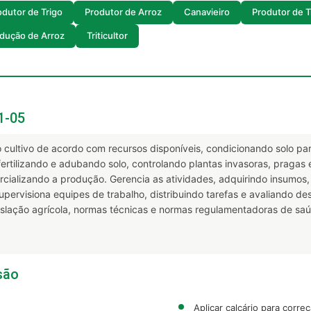
odutor de Trigo
Produtor de Arroz
Canavieiro
Produtor de Tr
odução de Arroz
Triticultor
1-05
 cultivo de acordo com recursos disponíveis, condicionando solo pa
fertilizando e adubando solo, controlando plantas invasoras, pragas
cializando a produção. Gerencia as atividades, adquirindo insumos,
pervisiona equipes de trabalho, distribuindo tarefas e avaliando 
slação agrícola, normas técnicas e normas regulamentadoras de saú
são
Aplicar calcário para corre