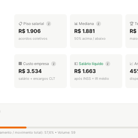
📋 Piso salarial
📊 Mediana
🏆 T
i
i
R$ 1.906
R$ 1.881
R$
acordos coletivos
50% acima / abaixo
maior
🏢 Custo empresa
💵
Salário líquido
📈 A
i
i
R$ 3.534
R$ 1.663
45
salário + encargos CLT
após INSS + IR médio
disp
igamento / movimento total): 57,6% • Volume: 59