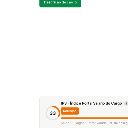
Descrição do cargo
IPS - Índice Portal Salário do Cargo
i
Retração
33
Saldo: -9 vagas • Rotatividade (int. de desl