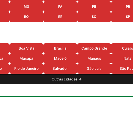
MG
PA
PB
PR
RO
RR
SC
SP
Boa Vista
Brasília
Campo Grande
Cuiab
oa
Macapá
Maceió
Manaus
Natal
o
Rio de Janeiro
Salvador
São Luís
São Pau
Outras cidades →