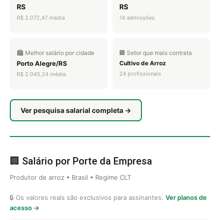
RS
RS
R$ 2.072,47 média
14 admissões
🏙️ Melhor salário por cidade
🏢 Setor que mais contrata
Porto Alegre/RS
Cultivo de Arroz
24 profissionais
R$ 2.045,24 média
Ver pesquisa salarial completa →
🏢 Salário por Porte da Empresa
Produtor de arroz • Brasil • Regime CLT
🔒 Os valores reais são exclusivos para assinantes.
Ver planos de
acesso →