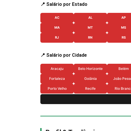
📍 Salário por Estado
AC
AL
AP
MA
MT
MS
RJ
RN
RS
📍 Salário por Cidade
Aracaju
Belo Horizonte
Belém
Fortaleza
Goiânia
João Pess
Porto Velho
Recife
Rio Branc