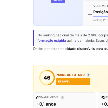
VOLUME 
Posiçã
📊
ranking Por
No ranking nacional de mais de 2.600 ocupa
formação exigida
acima da maioria. Esses d
Dados por estado e cidade disponíveis para as
ÍNDICE DE FUTURO
I
46
ESTÁVEL
🎂
📚
IDADE MÉDIA
E
I
+0,1 anos
+0