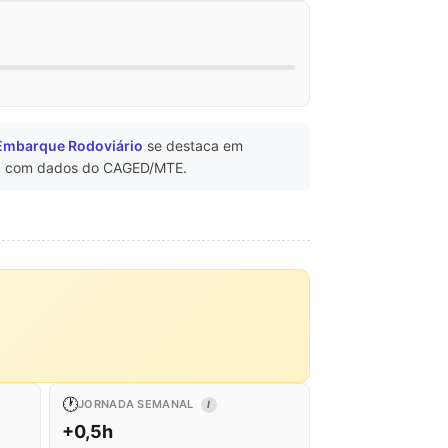
 Embarque Rodoviário
se destaca em
o
com dados do CAGED/MTE.
🕐
JORNADA SEMANAL
I
+0,5h