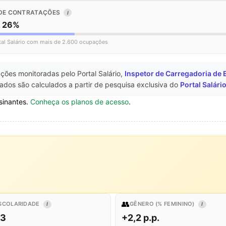
DE CONTRATAÇÕES
I
o 26%
tal Salário com mais de 2.600 ocupações
ções monitoradas pelo Portal Salário,
Inspetor de Carregadoria de
ados são calculados a partir de pesquisa exclusiva do
Portal Salári
sinantes.
Conheça os planos de acesso
.
👥
SCOLARIDADE
GÊNERO (% FEMININO)
I
I
,3
+2,2 p.p.