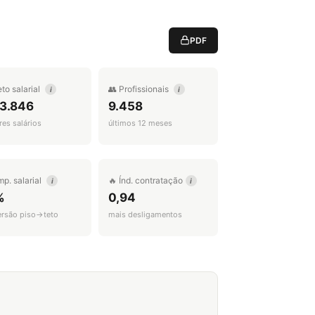
PDF
eto salarial
👥 Profissionais
i
i
 3.846
9.458
es salários
últimos 12 meses
mp. salarial
🔥 Índ. contratação
i
i
%
0,94
ersão piso→teto
mais desligamentos