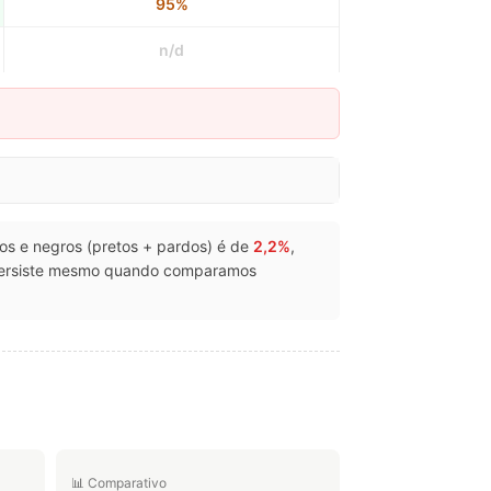
95%
n/d
ncos e negros (pretos + pardos) é de
2,2%
,
p persiste mesmo quando comparamos
.
📊 Comparativo