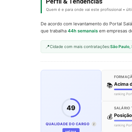
Perfil & Tendências
Quem é e para onde vai este profissional • úl
De acordo com levantamento do Portal Salá
que trabalha
44h semanais
em empresas d
Cidade com mais contratações:
São Paulo,
FORMAÇÃ
Acima 
📚
ranking Por
49
SALÁRIO 
Posiçã
💰
QUALIDADE DO CARGO
I
ranking Por
MÉDIA