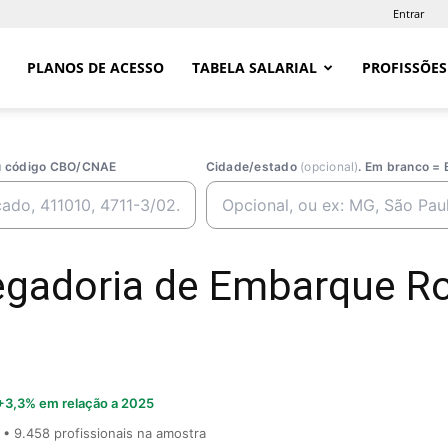
Entrar
PLANOS DE ACESSO
TABELA SALARIAL
PROFISSÕES
ou código CBO/CNAE
Cidade/estado
(opcional)
. Em branco = 
regadoria de Embarque R
+3,3% em relação a 2025
• 9.458 profissionais na amostra