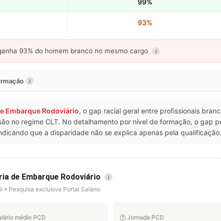
99%
93%
anha 93% do homem branco no mesmo cargo
i
formação
i
de Embarque Rodoviário
, o gap racial geral entre profissionais bra
issão no regime CLT. No detalhamento por nível de formação, o ga
dicando que a disparidade não se explica apenas pela qualificação
ria de Embarque Rodoviário
i
l • Pesquisa exclusiva Portal Salário
alário médio PCD
🕐 Jornada PCD