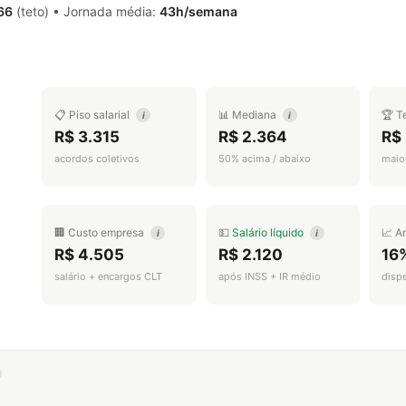
66
(teto) • Jornada média:
43h/semana
📋 Piso salarial
📊 Mediana
🏆 T
i
i
R$ 3.315
R$ 2.364
R$
acordos coletivos
50% acima / abaixo
maior
🏢 Custo empresa
💵
Salário líquido
📈 A
i
i
R$ 4.505
R$ 2.120
16
salário + encargos CLT
após INSS + IR médio
disp