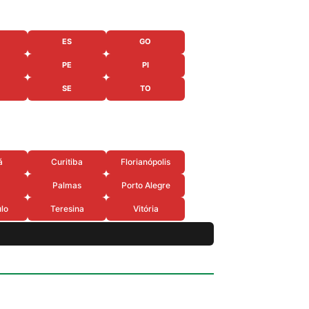
ES
GO
PE
PI
SE
TO
á
Curitiba
Florianópolis
Palmas
Porto Alegre
lo
Teresina
Vitória