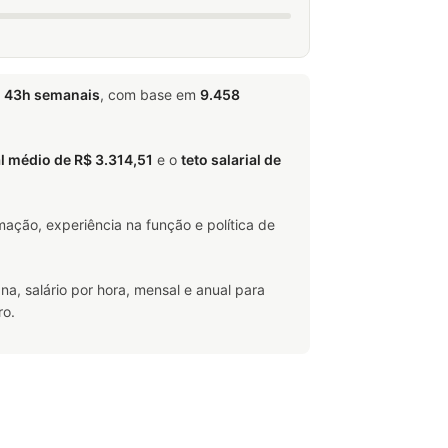
e
43h semanais
, com base em
9.458
al médio de R$ 3.314,51
e o
teto salarial de
ação, experiência na função e política de
na, salário por hora, mensal e anual para
ro.