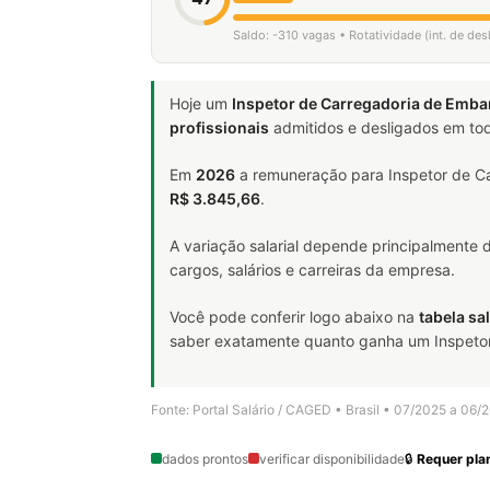
Saldo: -310 vagas • Rotatividade (int. de de
Hoje um
Inspetor de Carregadoria de Emba
profissionais
admitidos e desligados em tod
Em
2026
a remuneração para Inspetor de Ca
R$ 3.845,66
.
A variação salarial depende principalmente
cargos, salários e carreiras da empresa.
Você pode conferir logo abaixo na
tabela sal
saber exatamente quanto ganha um Inspetor d
Fonte: Portal Salário / CAGED • Brasil • 07/2025 a 06/
dados prontos
verificar disponibilidade
🔒
Requer plan