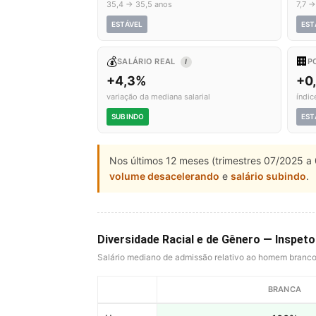
35,4 → 35,5 anos
7,7 →
ESTÁVEL
EST
💰
🏢
SALÁRIO REAL
P
I
+4,3%
+0
variação da mediana salarial
índic
SUBINDO
EST
Nos últimos 12 meses (trimestres 07/2025 a 
volume desacelerando
e
salário subindo
.
Diversidade Racial e de Gênero — Inspet
Salário mediano de admissão relativo ao homem branc
BRANCA