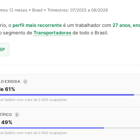
timos 12 meses • Brasil • Trimestres: 07/2025 a 06/2026
rio, o
perfil mais recorrente
é um trabalhador com
27 anos
,
en
o segmento de
Transportadoras
de todo o Brasil.
 SP
O EXIGIDA
I
de 61%
tal Salário com mais de 2.600 ocupações
TÍPICO
I
o 49%
tal Salário com mais de 2.600 ocupações