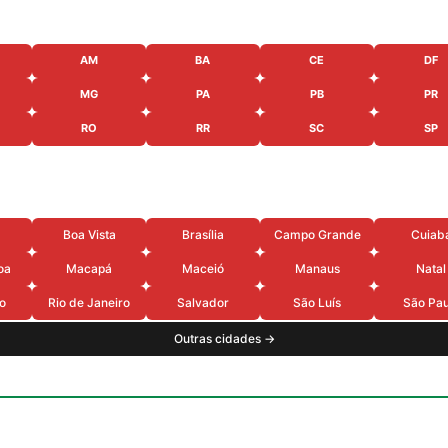
AM
BA
CE
DF
MG
PA
PB
PR
RO
RR
SC
SP
Boa Vista
Brasília
Campo Grande
Cuiab
oa
Macapá
Maceió
Manaus
Natal
o
Rio de Janeiro
Salvador
São Luís
São Pau
Outras cidades →