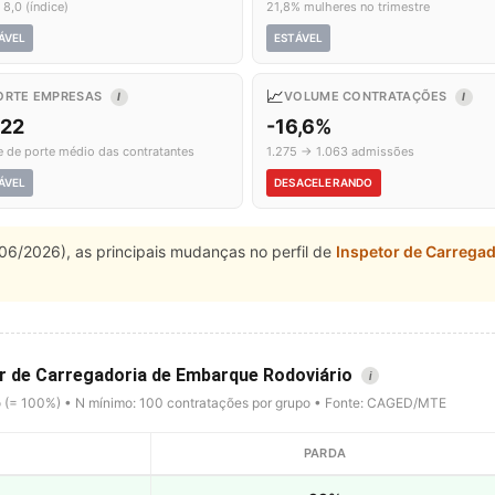
 8,0 (índice)
21,8% mulheres no trimestre
ÁVEL
ESTÁVEL
📈
ORTE EMPRESAS
VOLUME CONTRATAÇÕES
I
I
,22
-16,6%
e de porte médio das contratantes
1.275 → 1.063 admissões
ÁVEL
DESACELERANDO
06/2026), as principais mudanças no perfil de
Inspetor de Carrega
or de Carregadoria de Embarque Rodoviário
i
o (= 100%) • N mínimo: 100 contratações por grupo • Fonte: CAGED/MTE
PARDA