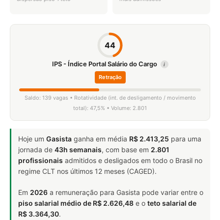
44
IPS - Índice Portal Salário do Cargo
i
Retração
Saldo: 139 vagas • Rotatividade (int. de desligamento / movimento
total): 47,5% • Volume: 2.801
Hoje um
Gasista
ganha em média
R$ 2.413,25
para uma
jornada de
43h semanais
, com base em
2.801
profissionais
admitidos e desligados em todo o Brasil no
regime CLT nos últimos 12 meses (CAGED).
Em
2026
a remuneração para Gasista pode variar entre o
piso salarial médio de R$ 2.626,48
e o
teto salarial de
R$ 3.364,30
.