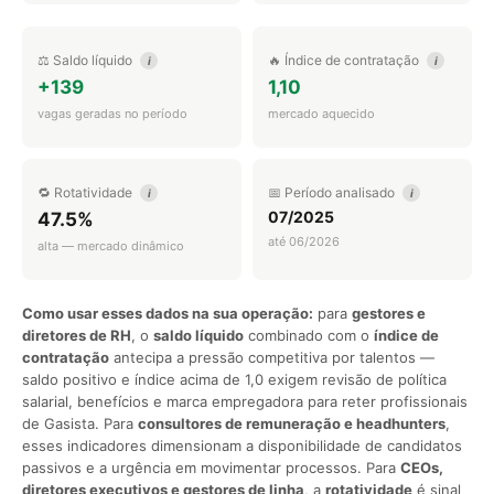
⚖️ Saldo líquido
🔥 Índice de contratação
i
i
+139
1,10
vagas geradas no período
mercado aquecido
🔁 Rotatividade
📅 Período analisado
i
i
07/2025
47.5%
até 06/2026
alta — mercado dinâmico
Como usar esses dados na sua operação:
para
gestores e
diretores de RH
, o
saldo líquido
combinado com o
índice de
contratação
antecipa a pressão competitiva por talentos —
saldo positivo e índice acima de 1,0 exigem revisão de política
salarial, benefícios e marca empregadora para reter profissionais
de Gasista. Para
consultores de remuneração e headhunters
,
esses indicadores dimensionam a disponibilidade de candidatos
passivos e a urgência em movimentar processos. Para
CEOs,
diretores executivos e gestores de linha
, a
rotatividade
é sinal