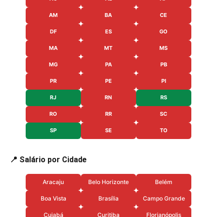
AM
BA
CE
DF
ES
GO
MA
MT
MS
MG
PA
PB
PR
PE
PI
RJ
RN
RS
RO
RR
SC
SP
SE
TO
📍 Salário por Cidade
Aracaju
Belo Horizonte
Belém
Boa Vista
Brasília
Campo Grande
Cuiabá
Curitiba
Florianópolis