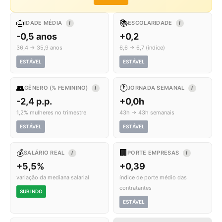
🎂
📚
IDADE MÉDIA
ESCOLARIDADE
I
I
-0,5 anos
+0,2
36,4 → 35,9 anos
6,6 → 6,7 (índice)
ESTÁVEL
ESTÁVEL
👥
🕐
GÊNERO (% FEMININO)
JORNADA SEMANAL
I
I
-2,4 p.p.
+0,0h
1,2% mulheres no trimestre
43h → 43h semanais
ESTÁVEL
ESTÁVEL
💰
🏢
SALÁRIO REAL
PORTE EMPRESAS
I
I
+5,5%
+0,39
variação da mediana salarial
índice de porte médio das
contratantes
SUBINDO
ESTÁVEL