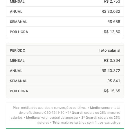
R$ 2.753
R$ 33.032
R$ 688
R$ 12,80
Teto salarial
R$ 3.364
R$ 40.372
R$ 841
R$ 15,65
Piso:
média dos acordos e convenções coletivas •
Média:
soma ÷ total
de profissionais CBO 7241-30 •
1º Quartil:
separa os 25% menores
salários •
Mediana:
valor central da amostra •
3º Quartil:
separa os 25%
maiores •
Teto:
maiores salários com filtros exclusivos