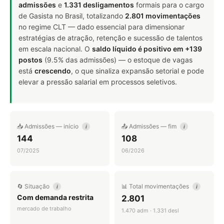
admissões
e
1.331 desligamentos
formais para o cargo
de Gasista no Brasil, totalizando
2.801 movimentações
no regime CLT — dado essencial para dimensionar
estratégias de atração, retenção e sucessão de talentos
em escala nacional. O
saldo líquido é positivo em +139
postos
(9.5% das admissões) — o estoque de vagas
está
crescendo
, o que sinaliza expansão setorial e pode
elevar a pressão salarial em processos seletivos.
📥 Admissões — início
📤 Admissões — fim
i
i
144
108
07/2025
06/2026
🔄 Situação
📊 Total movimentações
i
i
Com demanda restrita
2.801
mercado de trabalho
1.470 adm · 1.331 desl