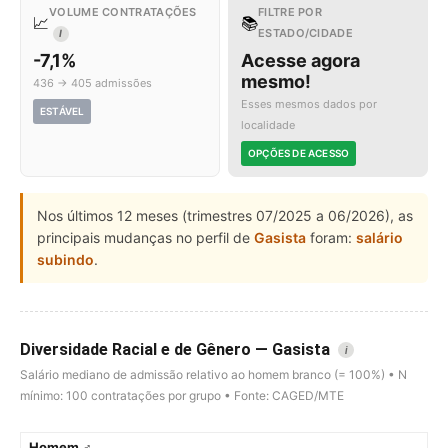
VOLUME CONTRATAÇÕES
FILTRE POR
📈
📚
ESTADO/CIDADE
I
-7,1%
Acesse agora
mesmo!
436 → 405 admissões
Esses mesmos dados por
ESTÁVEL
localidade
OPÇÕES DE ACESSO
Nos últimos 12 meses (trimestres 07/2025 a 06/2026), as
principais mudanças no perfil de
Gasista
foram:
salário
subindo
.
Diversidade Racial e de Gênero — Gasista
i
Salário mediano de admissão relativo ao homem branco (= 100%) • N
mínimo: 100 contratações por grupo • Fonte: CAGED/MTE
Homem ♂