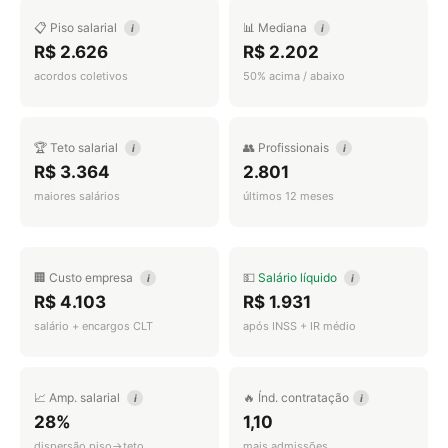
📋 Piso salarial
📊 Mediana
i
i
R$ 2.626
R$ 2.202
acordos coletivos
50% acima / abaixo
🏆 Teto salarial
👥 Profissionais
i
i
R$ 3.364
2.801
maiores salários
últimos 12 meses
🏢 Custo empresa
💵
Salário líquido
i
i
R$ 4.103
R$ 1.931
salário + encargos CLT
após INSS + IR médio
📈 Amp. salarial
🔥 Índ. contratação
i
i
28%
1,10
dispersão piso→teto
mais admissões