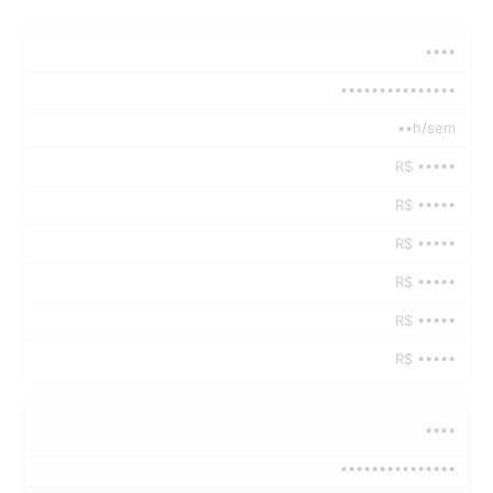
••••
•••••••••••••••
••h/sem
R$ •••••
R$ •••••
R$ •••••
R$ •••••
R$ •••••
R$ •••••
••••
•••••••••••••••