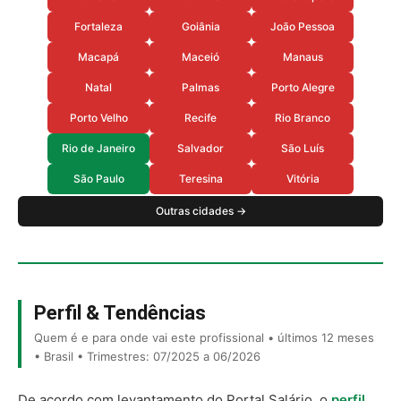
Fortaleza
Goiânia
João Pessoa
Macapá
Maceió
Manaus
Natal
Palmas
Porto Alegre
Porto Velho
Recife
Rio Branco
Rio de Janeiro
Salvador
São Luís
São Paulo
Teresina
Vitória
Outras cidades →
Perfil & Tendências
Quem é e para onde vai este profissional • últimos 12 meses
• Brasil • Trimestres: 07/2025 a 06/2026
De acordo com levantamento do Portal Salário, o
perfil