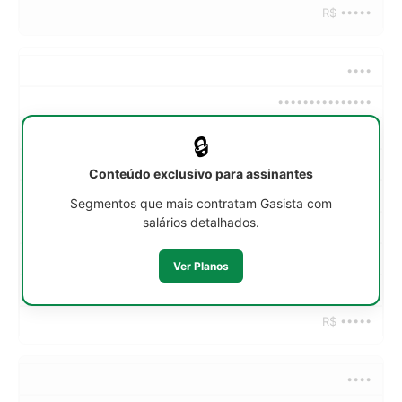
R$ •••••
••••
•••••••••••••••
••h/sem
🔒
R$ •••••
Conteúdo exclusivo para assinantes
R$ •••••
Segmentos que mais contratam Gasista com
salários detalhados.
R$ •••••
R$ •••••
Ver Planos
R$ •••••
R$ •••••
••••