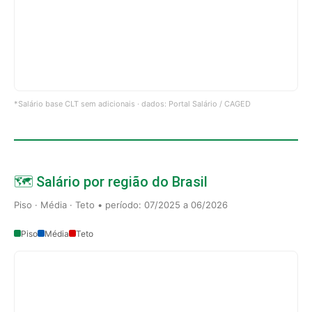
*Salário base CLT sem adicionais · dados: Portal Salário / CAGED
🗺️ Salário por região do Brasil
Piso · Média · Teto • período: 07/2025 a 06/2026
Piso
Média
Teto