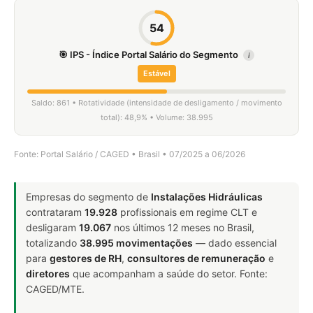
54
🎯 IPS - Índice Portal Salário do Segmento
i
Estável
Saldo: 861 • Rotatividade (intensidade de desligamento / movimento
total): 48,9% • Volume: 38.995
Fonte: Portal Salário / CAGED • Brasil • 07/2025 a 06/2026
Empresas do segmento de
Instalações Hidráulicas
contrataram
19.928
profissionais em regime CLT e
desligaram
19.067
nos últimos 12 meses no Brasil,
totalizando
38.995 movimentações
— dado essencial
para
gestores de RH
,
consultores de remuneração
e
diretores
que acompanham a saúde do setor. Fonte:
CAGED/MTE.