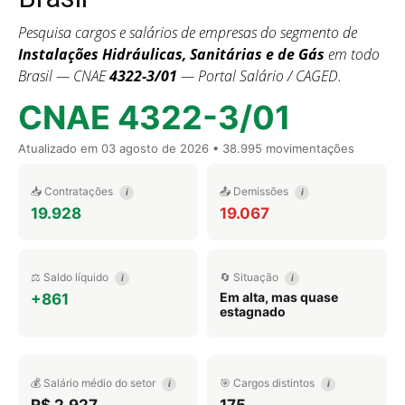
Pesquisa cargos e salários de empresas do segmento de
Instalações Hidráulicas, Sanitárias e de Gás
em todo
Brasil — CNAE
4322-3/01
— Portal Salário / CAGED.
CNAE 4322-3/01
Atualizado em
03 agosto de 2026
• 38.995 movimentações
📥 Contratações
📤 Demissões
i
i
19.928
19.067
⚖️ Saldo líquido
🔄 Situação
i
i
Em alta, mas quase
+861
estagnado
💰 Salário médio do setor
🎯 Cargos distintos
i
i