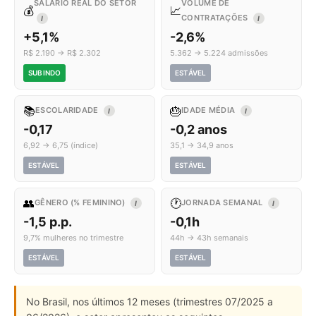
SALÁRIO REAL DO SETOR
VOLUME DE
💰
📈
CONTRATAÇÕES
I
I
+5,1%
-2,6%
R$ 2.190 → R$ 2.302
5.362 → 5.224 admissões
SUBINDO
ESTÁVEL
📚
🎂
ESCOLARIDADE
IDADE MÉDIA
I
I
-0,17
-0,2 anos
6,92 → 6,75 (índice)
35,1 → 34,9 anos
ESTÁVEL
ESTÁVEL
👥
🕐
GÊNERO (% FEMININO)
JORNADA SEMANAL
I
I
-1,5 p.p.
-0,1h
9,7% mulheres no trimestre
44h → 43h semanais
ESTÁVEL
ESTÁVEL
No Brasil, nos últimos 12 meses (trimestres 07/2025 a