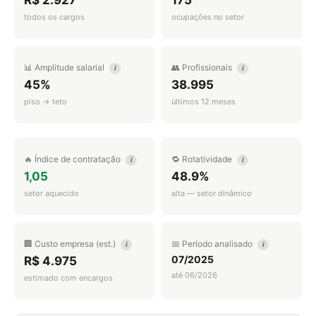
R$ 2.927
175
todos os cargos
ocupações no setor
📊 Amplitude salarial
👥 Profissionais
i
i
45%
38.995
piso → teto
últimos 12 meses
🔥 Índice de contratação
🔁 Rotatividade
i
i
1,05
48.9%
setor aquecido
alta — setor dinâmico
🏢 Custo empresa (est.)
📅 Período analisado
i
i
07/2025
R$ 4.975
até 06/2026
estimado com encargos