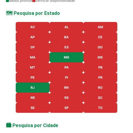
dados prontos
verificar disponibilidade
🗺️ Pesquisa por Estado
AC
AL
AM
AP
BA
CE
DF
ES
GO
MA
MG
MS
MT
PA
PB
PE
PI
PR
RJ
RN
RO
RR
RS
SC
SE
SP
TO
🏙️ Pesquisa por Cidade