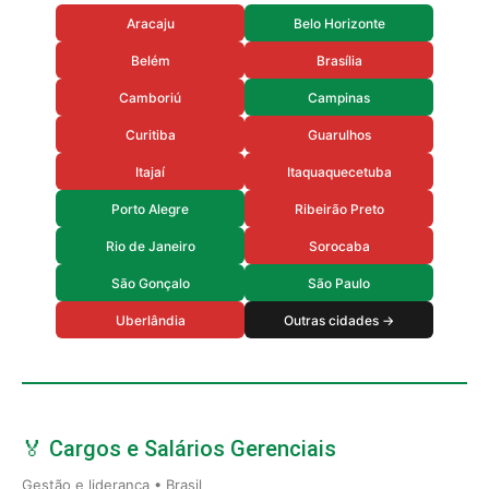
Aracaju
Belo Horizonte
Belém
Brasília
Camboriú
Campinas
Curitiba
Guarulhos
Itajaí
Itaquaquecetuba
Porto Alegre
Ribeirão Preto
Rio de Janeiro
Sorocaba
São Gonçalo
São Paulo
Uberlândia
Outras cidades →
🏅 Cargos e Salários Gerenciais
Gestão e liderança • Brasil