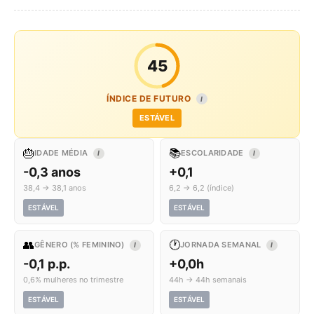
45
ÍNDICE DE FUTURO
I
ESTÁVEL
🎂
📚
IDADE MÉDIA
ESCOLARIDADE
I
I
-0,3 anos
+0,1
38,4 → 38,1 anos
6,2 → 6,2 (índice)
ESTÁVEL
ESTÁVEL
👥
🕐
GÊNERO (% FEMININO)
JORNADA SEMANAL
I
I
-0,1 p.p.
+0,0h
0,6% mulheres no trimestre
44h → 44h semanais
ESTÁVEL
ESTÁVEL