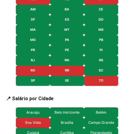
AM
BA
CE
DF
ES
GO
MA
MT
MS
MG
PA
PB
PR
PE
PI
RJ
RN
RS
RO
RR
SC
SP
SE
TO
📍 Salário por Cidade
Aracaju
Belo Horizonte
Belém
Boa Vista
Brasília
Campo Grande
Cuiabá
Curitiba
Florianópolis