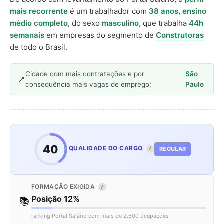
mais recorrente
é um trabalhador com
38 anos
,
ensino
médio completo
, do sexo
masculino
, que trabalha
44h
semanais
em empresas do segmento de
Construtoras
de todo o Brasil.
Cidade com mais contratações e por
São
consequência mais vagas de emprego:
Paulo
40
QUALIDADE DO CARGO
REGULAR
I
FORMAÇÃO EXIGIDA
I
Posição 12%
📚
ranking Portal Salário com mais de 2.600 ocupações