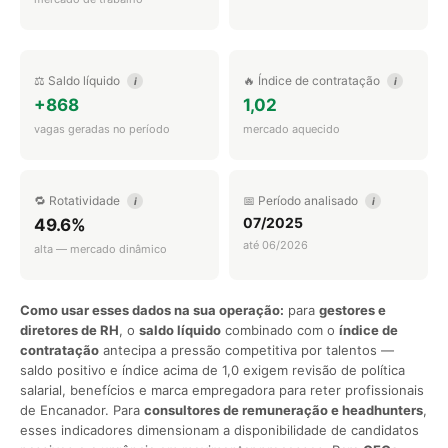
⚖️ Saldo líquido
🔥 Índice de contratação
i
i
+868
1,02
vagas geradas no período
mercado aquecido
🔁 Rotatividade
📅 Período analisado
i
i
07/2025
49.6%
até 06/2026
alta — mercado dinâmico
Como usar esses dados na sua operação:
para
gestores e
diretores de RH
, o
saldo líquido
combinado com o
índice de
contratação
antecipa a pressão competitiva por talentos —
saldo positivo e índice acima de 1,0 exigem revisão de política
salarial, benefícios e marca empregadora para reter profissionais
de Encanador. Para
consultores de remuneração e headhunters
,
esses indicadores dimensionam a disponibilidade de candidatos