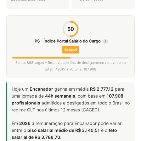
50
IPS - Índice Portal Salário do Cargo
i
Estável
Saldo: 868 vagas • Rotatividade (int. de desligamento / movimento
total): 49,6% • Volume: 107.908
Hoje um
Encanador
ganha em média
R$ 2.777,12
para
uma jornada de
44h semanais
, com base em
107.908
profissionais
admitidos e desligados em todo o Brasil no
regime CLT nos últimos 12 meses (CAGED).
Em
2026
a remuneração para Encanador pode variar
entre o
piso salarial médio de R$ 3.140,51
e o
teto
salarial de R$ 3.788,70
.