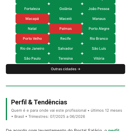
Fortaleza
Goiânia
João Pessoa
Macapá
Maceió
Manaus
Natal
Palmas
Porto Alegre
Porto Velho
Recife
Rio Branco
Rio de Janeiro
Salvador
São Luís
São Paulo
Teresina
Vitória
Outras cidades →
Perfil & Tendências
Quem é e para onde vai este profissional • últimos 12 meses
• Brasil • Trimestres: 07/2025 a 06/2026
De acordo com levantamento do Portal Salário, o
perfil