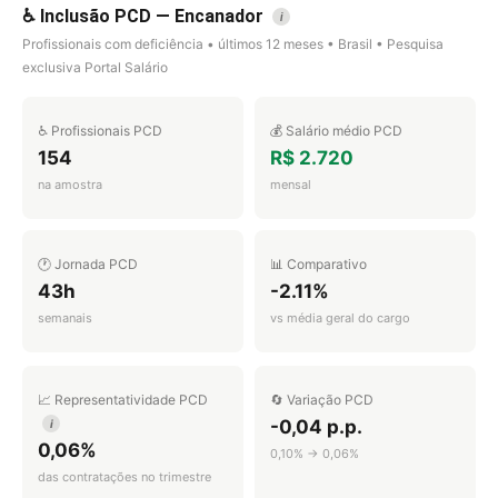
♿ Inclusão PCD — Encanador
i
Profissionais com deficiência • últimos 12 meses • Brasil • Pesquisa
exclusiva Portal Salário
♿ Profissionais PCD
💰 Salário médio PCD
154
R$ 2.720
na amostra
mensal
🕐 Jornada PCD
📊 Comparativo
43h
-2.11%
semanais
vs média geral do cargo
📈 Representatividade PCD
🔄 Variação PCD
-0,04 p.p.
i
0,06%
0,10% → 0,06%
das contratações no trimestre