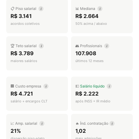
📋 Piso salarial
📊 Mediana
i
i
R$ 3.141
R$ 2.664
acordos coletivos
50% acima / abaixo
🏆 Teto salarial
👥 Profissionais
i
i
R$ 3.789
107.908
maiores salários
últimos 12 meses
🏢 Custo empresa
💵
Salário líquido
i
i
R$ 4.721
R$ 2.222
salário + encargos CLT
após INSS + IR médio
📈 Amp. salarial
🔥 Índ. contratação
i
i
21%
1,02
dispersão piso→teto
mais admissões