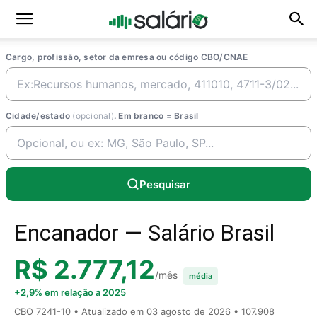
Cargo, profissão, setor da emresa ou código CBO/CNAE
Cidade/estado
(opcional)
. Em branco = Brasil
Pesquisar
Encanador — Salário Brasil
R$ 2.777,12
/mês
média
+2,9% em relação a 2025
CBO 7241-10 • Atualizado em
03 agosto de 2026
• 107.908