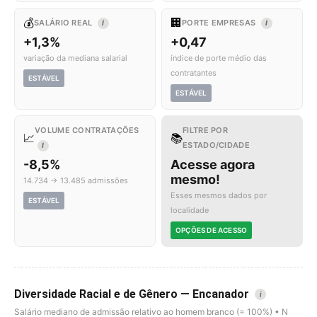
💰
🏢
SALÁRIO REAL
PORTE EMPRESAS
I
I
+1,3%
+0,47
variação da mediana salarial
índice de porte médio das
contratantes
ESTÁVEL
ESTÁVEL
VOLUME CONTRATAÇÕES
FILTRE POR
📈
📚
ESTADO/CIDADE
I
-8,5%
Acesse agora
mesmo!
14.734 → 13.485 admissões
Esses mesmos dados por
ESTÁVEL
localidade
OPÇÕES DE ACESSO
Diversidade Racial e de Gênero — Encanador
i
Salário mediano de admissão relativo ao homem branco (= 100%) • N