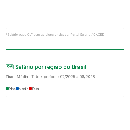
*Salário base CLT sem adicionais · dados: Portal Salário / CAGED
🗺️ Salário por região do Brasil
Piso · Média · Teto • período: 07/2025 a 06/2026
Piso
Média
Teto