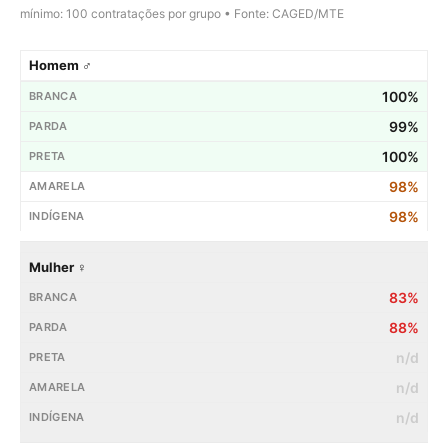
mínimo: 100 contratações por grupo • Fonte: CAGED/MTE
Homem ♂
100%
99%
100%
98%
98%
Mulher ♀
83%
88%
n/d
n/d
n/d