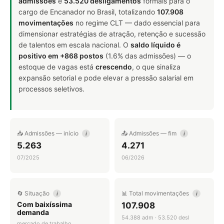
admissões
e
53.520 desligamentos
formais para o
cargo de Encanador no Brasil, totalizando
107.908
movimentações
no regime CLT — dado essencial para
dimensionar estratégias de atração, retenção e sucessão
de talentos em escala nacional. O
saldo líquido é
positivo em +868 postos
(1.6% das admissões) — o
estoque de vagas está
crescendo
, o que sinaliza
expansão setorial e pode elevar a pressão salarial em
processos seletivos.
📥 Admissões — início
📤 Admissões — fim
i
i
5.263
4.271
07/2025
06/2026
🔄 Situação
📊 Total movimentações
i
i
Com baixíssima
107.908
demanda
54.388 adm · 53.520 desl
mercado de trabalho