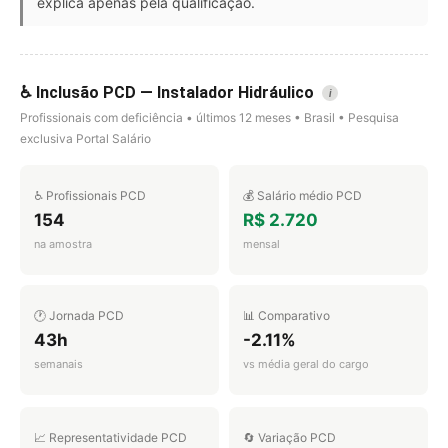
explica apenas pela qualificação.
♿ Inclusão PCD — Instalador Hidráulico
i
Profissionais com deficiência • últimos 12 meses • Brasil • Pesquisa
exclusiva Portal Salário
♿ Profissionais PCD
💰 Salário médio PCD
154
R$ 2.720
na amostra
mensal
🕐 Jornada PCD
📊 Comparativo
43h
-2.11%
semanais
vs média geral do cargo
📈 Representatividade PCD
🔄 Variação PCD