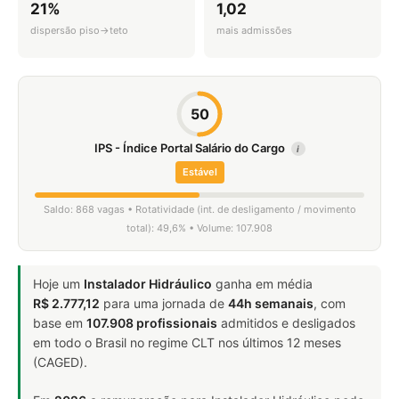
21%
1,02
dispersão piso→teto
mais admissões
50
IPS - Índice Portal Salário do Cargo
i
Estável
Saldo: 868 vagas • Rotatividade (int. de desligamento / movimento
total): 49,6% • Volume: 107.908
Hoje um
Instalador Hidráulico
ganha em média
R$ 2.777,12
para uma jornada de
44h semanais
, com
base em
107.908 profissionais
admitidos e desligados
em todo o Brasil no regime CLT nos últimos 12 meses
(CAGED).