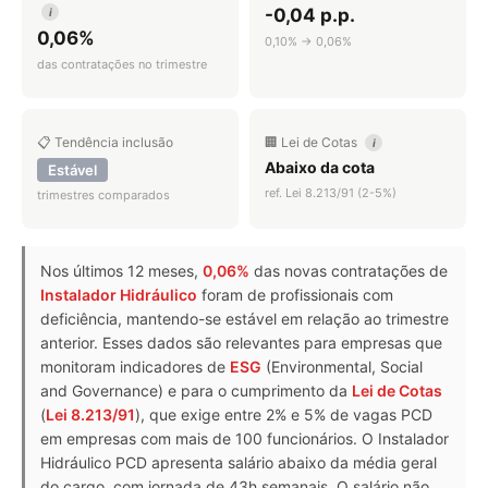
-0,04 p.p.
i
0,06%
0,10% → 0,06%
das contratações no trimestre
📋 Tendência inclusão
🏢 Lei de Cotas
i
Abaixo da cota
Estável
ref. Lei 8.213/91 (2-5%)
trimestres comparados
Nos últimos 12 meses,
0,06%
das novas contratações de
Instalador Hidráulico
foram de profissionais com
deficiência, mantendo-se estável em relação ao trimestre
anterior. Esses dados são relevantes para empresas que
monitoram indicadores de
ESG
(Environmental, Social
and Governance) e para o cumprimento da
Lei de Cotas
(
Lei 8.213/91
), que exige entre 2% e 5% de vagas PCD
em empresas com mais de 100 funcionários. O Instalador
Hidráulico PCD apresenta salário abaixo da média geral
do cargo, com jornada de 43h semanais. O salário não