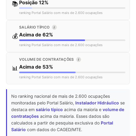
Posição 12%
📚
ranking Portal Salário com mais de 2.600 ocupações
SALÁRIO TÍPICO
I
Acima de 62%
💰
ranking Portal Salário com mais de 2.600 ocupações
VOLUME DE CONTRATAÇÕES
I
Acima de 53%
📊
ranking Portal Salário com mais de 2.600 ocupações
No ranking nacional de mais de 2.600 ocupações
monitoradas pelo Portal Salário,
Instalador Hidráulico
se
destaca em
salário típico
acima da maioria e
volume de
contratações
acima da maioria. Esses dados são
calculados a partir de pesquisa exclusiva do
Portal
Salário
com dados do CAGED/MTE.