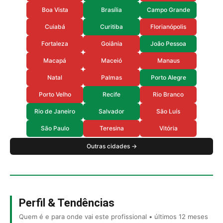
Boa Vista
Brasília
Campo Grande
Cuiabá
Curitiba
Florianópolis
Fortaleza
Goiânia
João Pessoa
Macapá
Maceió
Manaus
Natal
Palmas
Porto Alegre
Porto Velho
Recife
Rio Branco
Rio de Janeiro
Salvador
São Luís
São Paulo
Teresina
Vitória
Outras cidades →
Perfil & Tendências
Quem é e para onde vai este profissional • últimos 12 meses