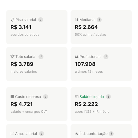
📋 Piso salarial
📊 Mediana
i
i
R$ 3.141
R$ 2.664
acordos coletivos
50% acima / abaixo
🏆 Teto salarial
👥 Profissionais
i
i
R$ 3.789
107.908
maiores salários
últimos 12 meses
🏢 Custo empresa
💵
Salário líquido
i
i
R$ 4.721
R$ 2.222
salário + encargos CLT
após INSS + IR médio
📈 Amp. salarial
🔥 Índ. contratação
i
i