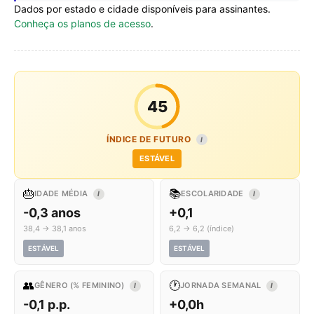
Dados por estado e cidade disponíveis para assinantes.
Conheça os planos de acesso
.
45
ÍNDICE DE FUTURO
I
ESTÁVEL
🎂
📚
IDADE MÉDIA
ESCOLARIDADE
I
I
-0,3 anos
+0,1
38,4 → 38,1 anos
6,2 → 6,2 (índice)
ESTÁVEL
ESTÁVEL
👥
🕐
GÊNERO (% FEMININO)
JORNADA SEMANAL
I
I
-0,1 p.p.
+0,0h