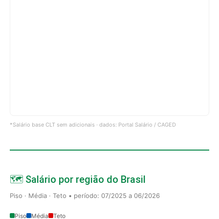
*Salário base CLT sem adicionais · dados: Portal Salário / CAGED
🗺️ Salário por região do Brasil
Piso · Média · Teto • período: 07/2025 a 06/2026
Piso
Média
Teto