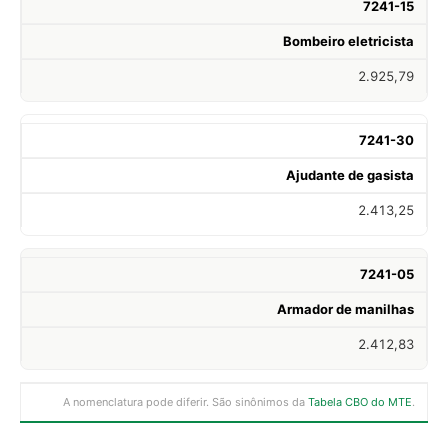
7241-15
Bombeiro eletricista
2.925,79
7241-30
Ajudante de gasista
2.413,25
7241-05
Armador de manilhas
2.412,83
A nomenclatura pode diferir. São sinônimos da
Tabela CBO do MTE
.