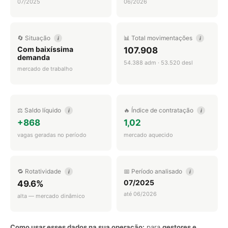
07/2025
06/2026
🔄 Situação
📊 Total movimentações
i
i
Com baixíssima
107.908
demanda
54.388 adm · 53.520 desl
mercado de trabalho
⚖️ Saldo líquido
🔥 Índice de contratação
i
i
+868
1,02
vagas geradas no período
mercado aquecido
🔁 Rotatividade
📅 Período analisado
i
i
07/2025
49.6%
até 06/2026
alta — mercado dinâmico
Como usar esses dados na sua operação:
para
gestores e