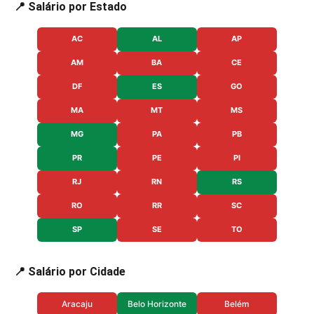
📍 Salário por Estado
AC
AL
AP
AM
BA
CE
DF
ES
GO
MA
MT
MS
MG
PA
PB
PR
PE
PI
RJ
RN
RS
RO
RR
SC
SP
SE
TO
📍 Salário por Cidade
Aracaju
Belo Horizonte
Belém