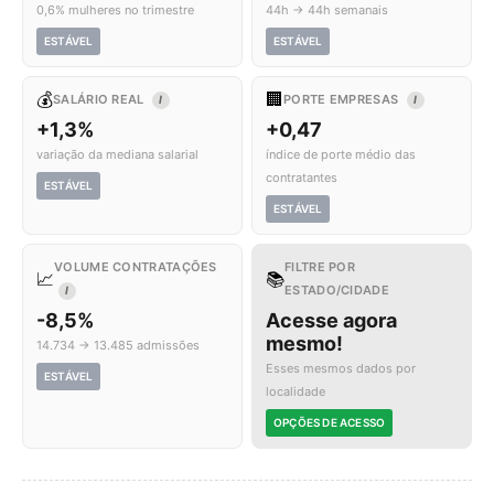
0,6% mulheres no trimestre
44h → 44h semanais
ESTÁVEL
ESTÁVEL
💰
🏢
SALÁRIO REAL
PORTE EMPRESAS
I
I
+1,3%
+0,47
variação da mediana salarial
índice de porte médio das
contratantes
ESTÁVEL
ESTÁVEL
VOLUME CONTRATAÇÕES
FILTRE POR
📈
📚
ESTADO/CIDADE
I
-8,5%
Acesse agora
mesmo!
14.734 → 13.485 admissões
Esses mesmos dados por
ESTÁVEL
localidade
OPÇÕES DE ACESSO