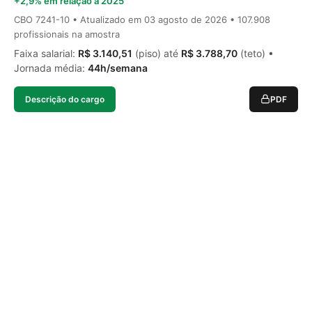
+2,9% em relação a 2025
CBO 7241-10 • Atualizado em
03 agosto de 2026
• 107.908
profissionais na amostra
Faixa salarial:
R$ 3.140,51
(piso) até
R$ 3.788,70
(teto) •
Jornada média:
44h/semana
Descrição do cargo
PDF