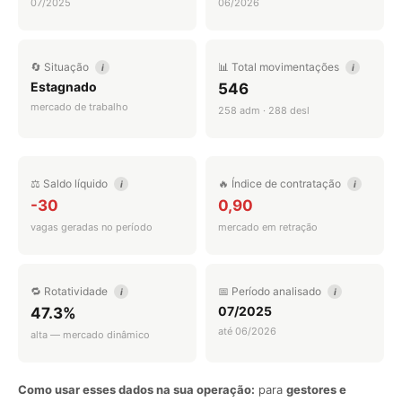
07/2025
06/2026
🔄 Situação
📊 Total movimentações
i
i
Estagnado
546
mercado de trabalho
258 adm · 288 desl
⚖️ Saldo líquido
🔥 Índice de contratação
i
i
-30
0,90
vagas geradas no período
mercado em retração
🔁 Rotatividade
📅 Período analisado
i
i
07/2025
47.3%
até 06/2026
alta — mercado dinâmico
Como usar esses dados na sua operação:
para
gestores e