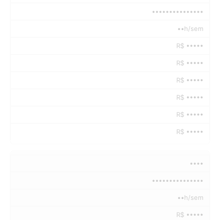
•••••••••••••••
••h/sem
R$ •••••
R$ •••••
R$ •••••
R$ •••••
R$ •••••
R$ •••••
••••
•••••••••••••••
••h/sem
R$ •••••