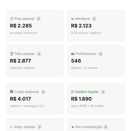
📋 Piso salarial
📊 Mediana
i
i
R$ 2.285
R$ 2.123
acordos coletivos
50% acima / abaixo
🏆 Teto salarial
👥 Profissionais
i
i
R$ 2.877
546
maiores salários
últimos 12 meses
🏢 Custo empresa
💵
Salário líquido
i
i
R$ 4.017
R$ 1.890
salário + encargos CLT
após INSS + IR médio
📈 Amp. salarial
🔥 Índ. contratação
i
i