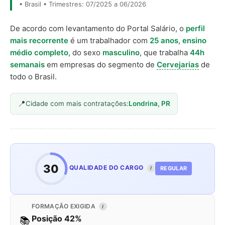
• Brasil • Trimestres: 07/2025 a 06/2026
De acordo com levantamento do Portal Salário, o
perfil
mais recorrente
é um trabalhador com
25 anos
,
ensino
médio completo
, do sexo
masculino
, que trabalha
44h
semanais
em empresas do segmento de
Cervejarias
de
todo o Brasil.
Cidade com mais contratações:
Londrina, PR
30
QUALIDADE DO CARGO
REGULAR
I
FORMAÇÃO EXIGIDA
I
Posição 42%
📚