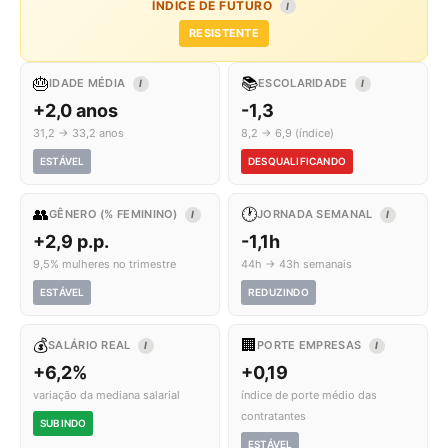
ÍNDICE DE FUTURO
I
RESISTENTE
🎂
📚
IDADE MÉDIA
ESCOLARIDADE
I
I
+2,0 anos
-1,3
31,2 → 33,2 anos
8,2 → 6,9 (índice)
ESTÁVEL
DESQUALIFICANDO
👥
🕐
GÊNERO (% FEMININO)
JORNADA SEMANAL
I
I
+2,9 p.p.
-1,1h
9,5% mulheres no trimestre
44h → 43h semanais
ESTÁVEL
REDUZINDO
💰
🏢
SALÁRIO REAL
PORTE EMPRESAS
I
I
+6,2%
+0,19
variação da mediana salarial
índice de porte médio das
contratantes
SUBINDO
ESTÁVEL