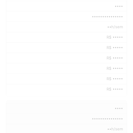
••••
•••••••••••••••
••h/sem
R$ •••••
R$ •••••
R$ •••••
R$ •••••
R$ •••••
R$ •••••
••••
•••••••••••••••
••h/sem