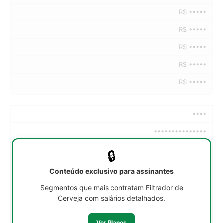
R$ •••••
R$ •••••
R$ •••••
R$ •••••
R$ •••••
••••
•••••••••••••••
••h/sem
🔒
R$ •••••
Conteúdo exclusivo para assinantes
R$ •••••
Segmentos que mais contratam Filtrador de
Cerveja com salários detalhados.
R$ •••••
R$ •••••
Ver Planos