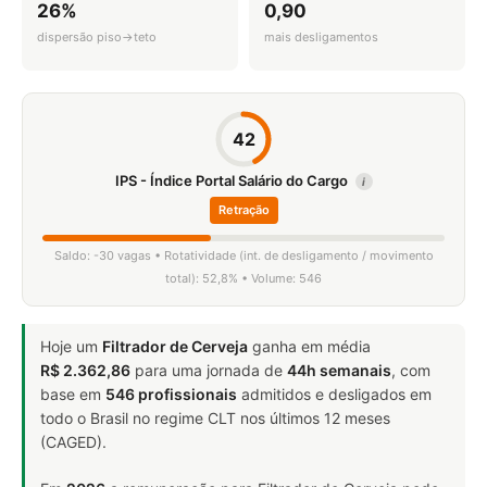
26%
0,90
dispersão piso→teto
mais desligamentos
42
IPS - Índice Portal Salário do Cargo
i
Retração
Saldo: -30 vagas • Rotatividade (int. de desligamento / movimento
total): 52,8% • Volume: 546
Hoje um
Filtrador de Cerveja
ganha em média
R$ 2.362,86
para uma jornada de
44h semanais
, com
base em
546 profissionais
admitidos e desligados em
todo o Brasil no regime CLT nos últimos 12 meses
(CAGED).