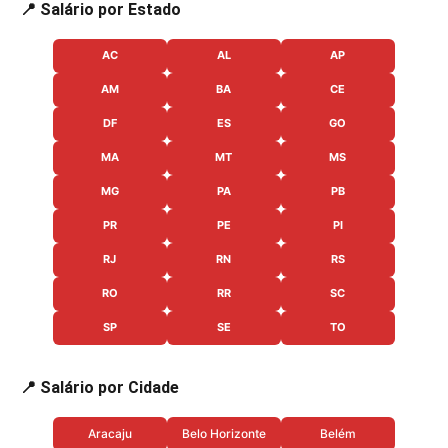
📍 Salário por Estado
AC
AL
AP
AM
BA
CE
DF
ES
GO
MA
MT
MS
MG
PA
PB
PR
PE
PI
RJ
RN
RS
RO
RR
SC
SP
SE
TO
📍 Salário por Cidade
Aracaju
Belo Horizonte
Belém