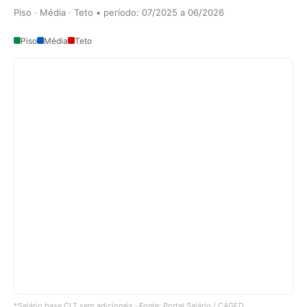
Piso · Média · Teto • período: 07/2025 a 06/2026
Piso
Média
Teto
*Salário base CLT sem adicionais · Fonte: Portal Salário / CAGED