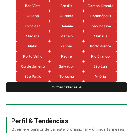
Boa Vista
Brasília
Campo Grande
Cuiabá
Curitiba
Florianópolis
Fortaleza
Goiânia
João Pessoa
Macapá
Maceió
Manaus
Natal
Palmas
Porto Alegre
Porto Velho
Recife
Rio Branco
Rio de Janeiro
Salvador
São Luís
São Paulo
Teresina
Vitória
Outras cidades →
Perfil & Tendências
Quem é e para onde vai este profissional • últimos 12 meses