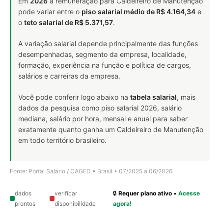
Em
2026
a remuneração para Caldeireiro de Manutenção
pode variar entre o
piso salarial médio de R$ 4.164,34
e
o
teto salarial de R$ 5.371,57
.
A variação salarial depende principalmente das funções
desempenhadas, segmento da empresa, localidade,
formação, experiência na função e política de cargos,
salários e carreiras da empresa.
Você pode conferir logo abaixo na
tabela salarial
, mais
dados da pesquisa como piso salarial 2026, salário
mediana, salário por hora, mensal e anual para saber
exatamente quanto ganha um Caldeireiro de Manutenção
em todo território brasileiro.
Fonte: Portal Salário / CAGED • Brasil • 07/2025 a 06/2026
dados
verificar
🔒
Requer plano ativo
•
Acesse
prontos
disponibilidade
agora!