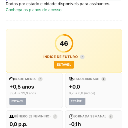
Dados por estado e cidade disponíveis para assinantes.
Conheça os planos de acesso
.
46
ÍNDICE DE FUTURO
I
ESTÁVEL
🎂
📚
IDADE MÉDIA
ESCOLARIDADE
I
I
+0,5 anos
+0,0
39,4 → 39,9 anos
6,7 → 6,8 (índice)
ESTÁVEL
ESTÁVEL
👥
🕐
GÊNERO (% FEMININO)
JORNADA SEMANAL
I
I
0,0 p.p.
-0,1h