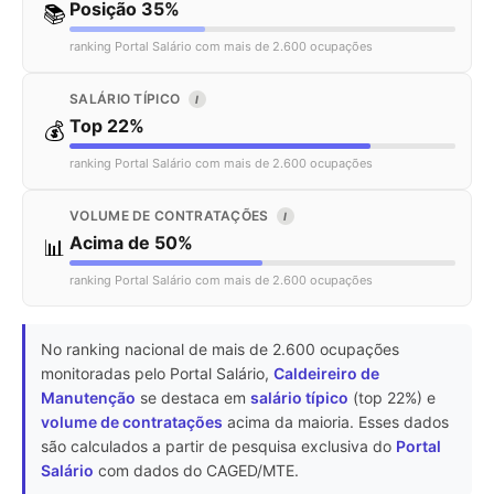
Posição 35%
📚
ranking Portal Salário com mais de 2.600 ocupações
SALÁRIO TÍPICO
I
Top 22%
💰
ranking Portal Salário com mais de 2.600 ocupações
VOLUME DE CONTRATAÇÕES
I
Acima de 50%
📊
ranking Portal Salário com mais de 2.600 ocupações
No ranking nacional de mais de 2.600 ocupações
monitoradas pelo Portal Salário,
Caldeireiro de
Manutenção
se destaca em
salário típico
(top 22%) e
volume de contratações
acima da maioria. Esses dados
são calculados a partir de pesquisa exclusiva do
Portal
Salário
com dados do CAGED/MTE.