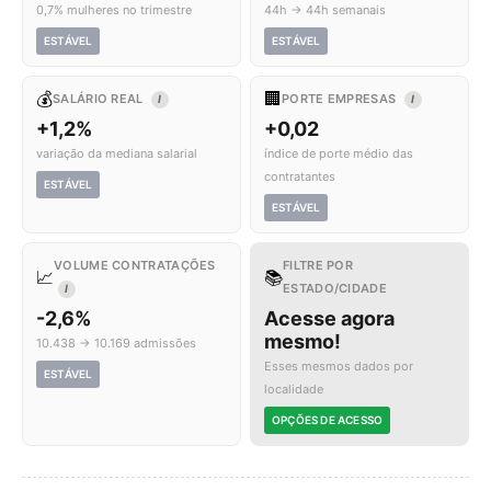
0,7% mulheres no trimestre
44h → 44h semanais
ESTÁVEL
ESTÁVEL
💰
🏢
SALÁRIO REAL
PORTE EMPRESAS
I
I
+1,2%
+0,02
variação da mediana salarial
índice de porte médio das
contratantes
ESTÁVEL
ESTÁVEL
VOLUME CONTRATAÇÕES
FILTRE POR
📈
📚
ESTADO/CIDADE
I
-2,6%
Acesse agora
mesmo!
10.438 → 10.169 admissões
Esses mesmos dados por
ESTÁVEL
localidade
OPÇÕES DE ACESSO