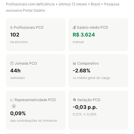
Profissionais com deficiência • últimos 12 meses • Brasil • Pesquisa
exclusiva Portal Salário
♿ Profissionais PCD
💰 Salário médio PCD
102
R$ 3.624
na amostra
mensal
🕐 Jornada PCD
📊 Comparativo
44h
-2.68%
semanais
vs média geral do cargo
📈 Representatividade PCD
🔄 Variação PCD
-0,03 p.p.
i
0,09%
0,12% → 0,09%
das contratações no trimestre