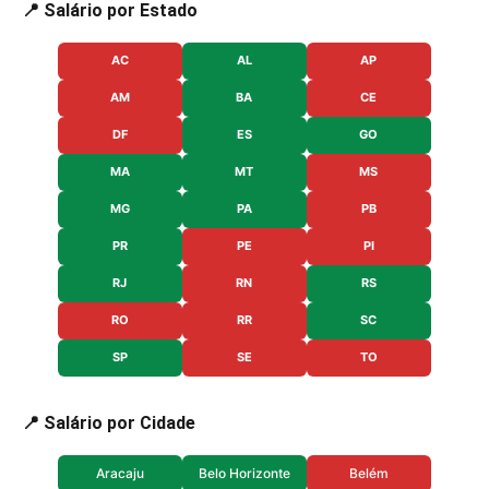
📍 Salário por Estado
AC
AL
AP
AM
BA
CE
DF
ES
GO
MA
MT
MS
MG
PA
PB
PR
PE
PI
RJ
RN
RS
RO
RR
SC
SP
SE
TO
📍 Salário por Cidade
Aracaju
Belo Horizonte
Belém