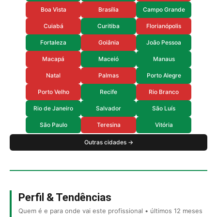
Boa Vista
Brasília
Campo Grande
Cuiabá
Curitiba
Florianópolis
Fortaleza
Goiânia
João Pessoa
Macapá
Maceió
Manaus
Natal
Palmas
Porto Alegre
Porto Velho
Recife
Rio Branco
Rio de Janeiro
Salvador
São Luís
São Paulo
Teresina
Vitória
Outras cidades →
Perfil & Tendências
Quem é e para onde vai este profissional • últimos 12 meses