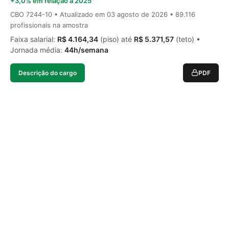
+3,0% em relação a 2025
CBO 7244-10 • Atualizado em
03 agosto de 2026
• 89.116
profissionais na amostra
Faixa salarial:
R$ 4.164,34
(piso) até
R$ 5.371,57
(teto) •
Jornada média:
44h/semana
Descrição do cargo
PDF