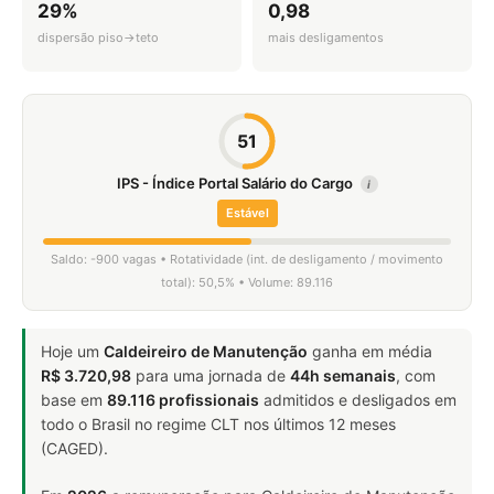
29%
0,98
dispersão piso→teto
mais desligamentos
51
IPS - Índice Portal Salário do Cargo
i
Estável
Saldo: -900 vagas • Rotatividade (int. de desligamento / movimento
total): 50,5% • Volume: 89.116
Hoje um
Caldeireiro de Manutenção
ganha em média
R$ 3.720,98
para uma jornada de
44h semanais
, com
base em
89.116 profissionais
admitidos e desligados em
todo o Brasil no regime CLT nos últimos 12 meses
(CAGED).