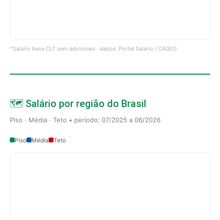
*Salário base CLT sem adicionais · dados: Portal Salário / CAGED
🗺️ Salário por região do Brasil
Piso · Média · Teto • período: 07/2025 a 06/2026
Piso
Média
Teto