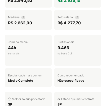
R$ 2.940,53
R$ 2.935,15
Mediana
Teto salarial
i
i
R$ 2.662,00
R$ 4.277,70
Jornada média
Profissionais
44h
9.466
semanais
na base CLT
Escolaridade mais comum
Curso recomendado
Médio Completo
Não especificado
🏆 Melhor salário por estado
📥 Estado que mais contrata
SP
SP