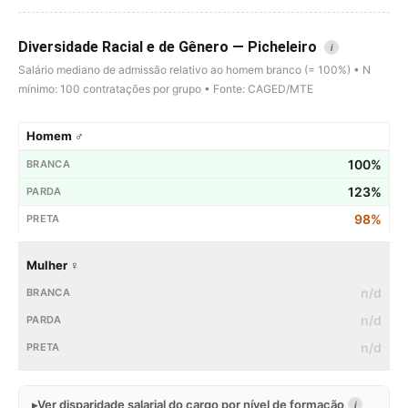
Diversidade Racial e de Gênero — Picheleiro
i
Salário mediano de admissão relativo ao homem branco (= 100%) • N
mínimo: 100 contratações por grupo • Fonte: CAGED/MTE
Homem ♂
100%
123%
98%
Mulher ♀
n/d
n/d
n/d
Ver disparidade salarial do cargo por nível de formação
i