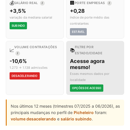
💰
🏢
SALÁRIO REAL
PORTE EMPRESAS
I
I
+3,5%
+0,28
variação da mediana salarial
índice de porte médio das
contratantes
SUBINDO
ESTÁVEL
VOLUME CONTRATAÇÕES
FILTRE POR
📈
📚
ESTADO/CIDADE
I
-10,6%
Acesse agora
mesmo!
1.273 → 1.138 admissões
Esses mesmos dados por
DESACELERANDO
localidade
OPÇÕES DE ACESSO
Nos últimos 12 meses (trimestres 07/2025 a 06/2026), as
principais mudanças no perfil de
Picheleiro
foram:
volume desacelerando
e
salário subindo
.