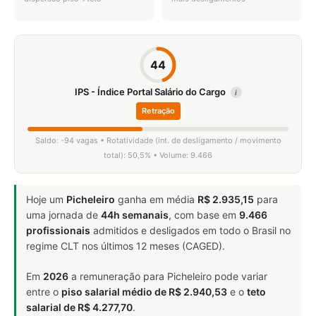
44
IPS - Índice Portal Salário do Cargo
i
Retração
Saldo: -94 vagas • Rotatividade (int. de desligamento / movimento
total): 50,5% • Volume: 9.466
Hoje um
Picheleiro
ganha em média
R$ 2.935,15
para
uma jornada de
44h semanais
, com base em
9.466
profissionais
admitidos e desligados em todo o Brasil no
regime CLT nos últimos 12 meses (CAGED).
Em
2026
a remuneração para Picheleiro pode variar
entre o
piso salarial médio de R$ 2.940,53
e o
teto
salarial de R$ 4.277,70
.