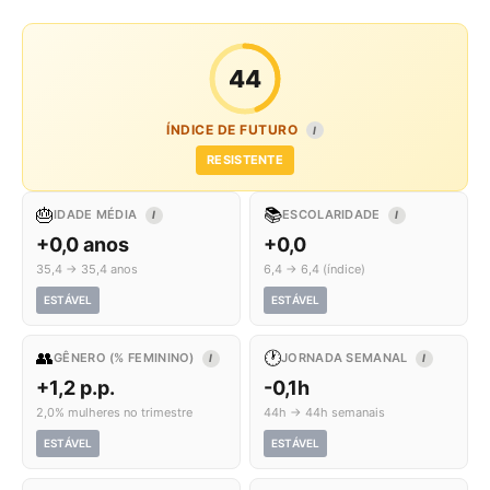
44
ÍNDICE DE FUTURO
I
RESISTENTE
🎂
📚
IDADE MÉDIA
ESCOLARIDADE
I
I
+0,0 anos
+0,0
35,4 → 35,4 anos
6,4 → 6,4 (índice)
ESTÁVEL
ESTÁVEL
👥
🕐
GÊNERO (% FEMININO)
JORNADA SEMANAL
I
I
+1,2 p.p.
-0,1h
2,0% mulheres no trimestre
44h → 44h semanais
ESTÁVEL
ESTÁVEL