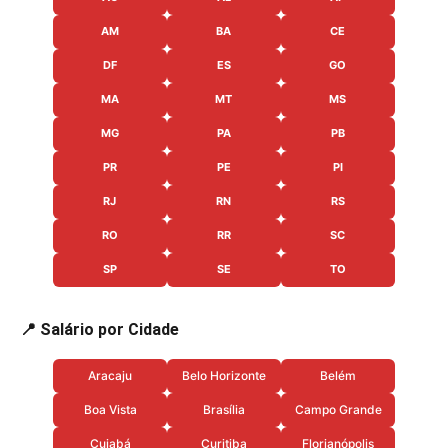
AM
BA
CE
DF
ES
GO
MA
MT
MS
MG
PA
PB
PR
PE
PI
RJ
RN
RS
RO
RR
SC
SP
SE
TO
📍 Salário por Cidade
Aracaju
Belo Horizonte
Belém
Boa Vista
Brasília
Campo Grande
Cuiabá
Curitiba
Florianópolis