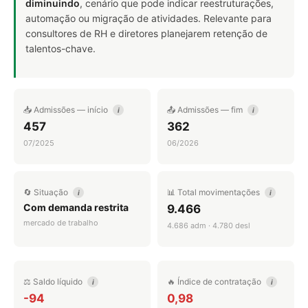
diminuindo
, cenário que pode indicar reestruturações,
automação ou migração de atividades. Relevante para
consultores de RH e diretores planejarem retenção de
talentos-chave.
📥 Admissões — início
📤 Admissões — fim
i
i
457
362
07/2025
06/2026
🔄 Situação
📊 Total movimentações
i
i
Com demanda restrita
9.466
mercado de trabalho
4.686 adm · 4.780 desl
⚖️ Saldo líquido
🔥 Índice de contratação
i
i
-94
0,98