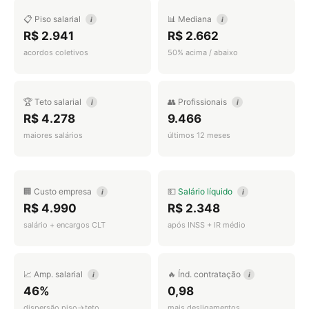
📋 Piso salarial
📊 Mediana
i
i
R$ 2.941
R$ 2.662
acordos coletivos
50% acima / abaixo
🏆 Teto salarial
👥 Profissionais
i
i
R$ 4.278
9.466
maiores salários
últimos 12 meses
🏢 Custo empresa
💵
Salário líquido
i
i
R$ 4.990
R$ 2.348
salário + encargos CLT
após INSS + IR médio
📈 Amp. salarial
🔥 Índ. contratação
i
i
46%
0,98
dispersão piso→teto
mais desligamentos