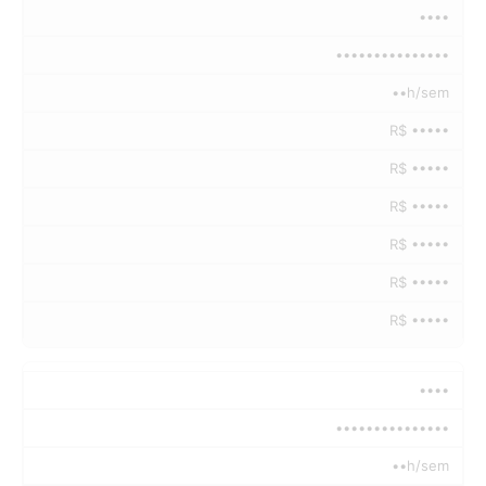
••••
•••••••••••••••
••h/sem
R$ •••••
R$ •••••
R$ •••••
R$ •••••
R$ •••••
R$ •••••
••••
•••••••••••••••
••h/sem