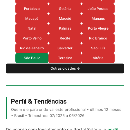
Fortaleza
Goiânia
João Pessoa
Macapá
Maceió
Manaus
Natal
Palmas
Porto Alegre
Porto Velho
Recife
Rio Branco
Rio de Janeiro
Salvador
São Luís
São Paulo
Teresina
Vitória
Outras cidades →
Perfil & Tendências
Quem é e para onde vai este profissional • últimos 12 meses
• Brasil • Trimestres: 07/2025 a 06/2026
De acordo com levantamento do Portal Salário, o
perfil