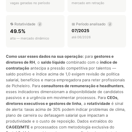
vagas geradas no período
mercado em retração
🔁 Rotatividade
📅 Período analisado
i
i
07/2025
49.5%
até 06/2026
alta — mercado dinâmico
Como usar esses dados na sua operação:
para
gestores e
diretores de RH
, o
saldo líquido
combinado com o
índice de
contratação
antecipa a pressão competitiva por talentos —
saldo positivo e índice acima de 1,0 exigem revisão de política
salarial, benefícios e marca empregadora para reter profissionais
de Picheleiro. Para
consultores de remuneração e headhunters
,
esses indicadores dimensionam a disponibilidade de candidatos
passivos e a urgência em movimentar processos. Para
CEOs,
diretores executivos e gestores de linha
, a
rotatividade
é sinal
de alerta: taxas acima de 30% podem indicar problemas de clima,
plano de carreira ou defasagem salarial que impactam a
produtividade e o custo de reposição. Dados extraídos do
CAGED/MTE
e processados com metodologia exclusiva do