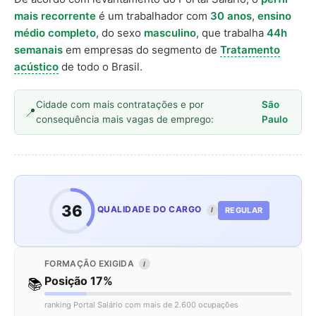
mais recorrente
é um trabalhador com
30 anos
,
ensino
médio completo
, do sexo
masculino
, que trabalha
44h
semanais
em empresas do segmento de
Tratamento
acústico
de todo o Brasil.
Cidade com mais contratações e por
São
consequência mais vagas de emprego:
Paulo
36
QUALIDADE DO CARGO
REGULAR
I
FORMAÇÃO EXIGIDA
I
Posição 17%
📚
ranking Portal Salário com mais de 2.600 ocupações