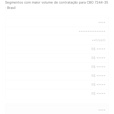
Segmentos com maior volume de contratação para CBO 7244-35
· Brasil
••••
•••••••••••••••
••h/sem
R$ •••••
R$ •••••
R$ •••••
R$ •••••
R$ •••••
R$ •••••
••••