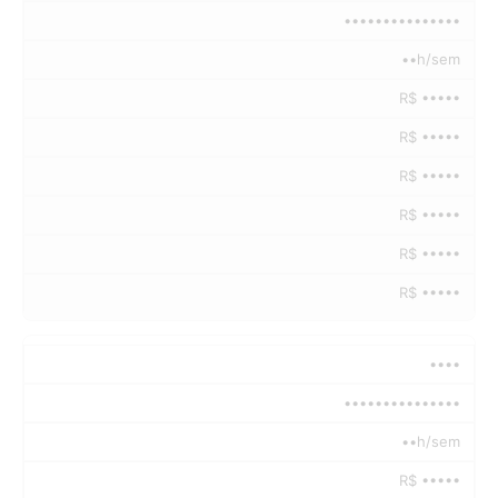
•••••••••••••••
••h/sem
R$ •••••
R$ •••••
R$ •••••
R$ •••••
R$ •••••
R$ •••••
••••
•••••••••••••••
••h/sem
R$ •••••