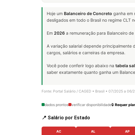
Hoje um
Balanceiro de Concreto
ganha em 
desligados em todo o Brasil no regime CLT 
Em
2026
a remuneração para Balanceiro de 
A variação salarial depende principalmente
cargos, salários e carreiras da empresa.
Você pode conferir logo abaixo na
tabela sal
saber exatamente quanto ganha um Balanceiro
Fonte: Portal Salário / CAGED • Brasil • 07/2025 a 06/
dados prontos
verificar disponibilidade
🔒
Requer plan
📍 Salário por Estado
AC
AL
AP