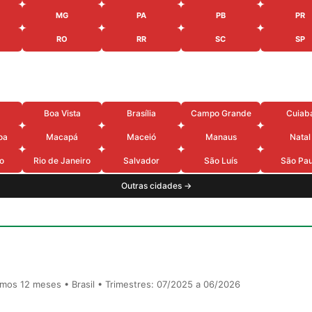
MG
PA
PB
PR
RO
RR
SC
SP
Boa Vista
Brasília
Campo Grande
Cuiab
oa
Macapá
Maceió
Manaus
Natal
o
Rio de Janeiro
Salvador
São Luís
São Pau
Outras cidades →
timos 12 meses • Brasil • Trimestres: 07/2025 a 06/2026