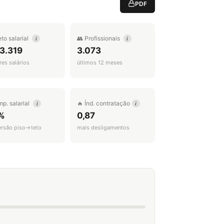
PDF
eto salarial
👥 Profissionais
i
i
3.319
3.073
es salários
últimos 12 meses
mp. salarial
🔥 Índ. contratação
i
i
%
0,87
ersão piso→teto
mais desligamentos