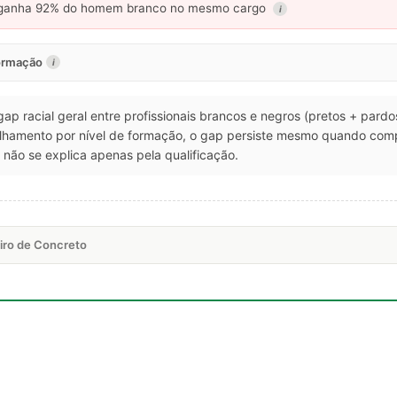
anha 92% do homem branco no mesmo cargo
i
formação
i
 gap racial geral entre profissionais brancos e negros (pretos + pard
talhamento por nível de formação, o gap persiste mesmo quando co
não se explica apenas pela qualificação.
iro de Concreto