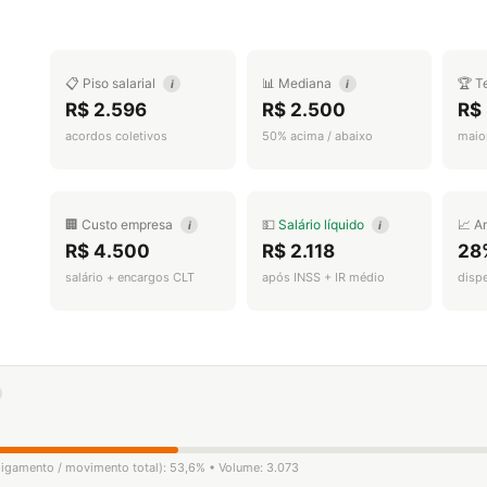
📋 Piso salarial
📊 Mediana
🏆 T
i
i
R$ 2.596
R$ 2.500
R$ 
acordos coletivos
50% acima / abaixo
maior
🏢 Custo empresa
💵
Salário líquido
📈 A
i
i
R$ 4.500
R$ 2.118
28
salário + encargos CLT
após INSS + IR médio
disp
sligamento / movimento total): 53,6% • Volume: 3.073