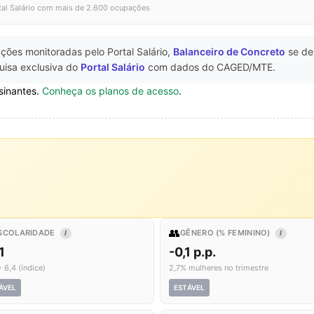
tal Salário com mais de 2.600 ocupações
ções monitoradas pelo Portal Salário,
Balanceiro de Concreto
se de
uisa exclusiva do
Portal Salário
com dados do CAGED/MTE.
sinantes.
Conheça os planos de acesso
.
👥
SCOLARIDADE
GÊNERO (% FEMININO)
I
I
1
-0,1 p.p.
 6,4 (índice)
2,7% mulheres no trimestre
ÁVEL
ESTÁVEL