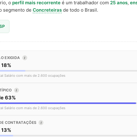
rio, o
perfil mais recorrente
é um trabalhador com
25 anos
,
en
o segmento de
Concreteiras
de todo o Brasil.
 SP
O EXIGIDA
I
o 18%
tal Salário com mais de 2.600 ocupações
TÍPICO
I
de 63%
tal Salário com mais de 2.600 ocupações
DE CONTRATAÇÕES
I
o 13%