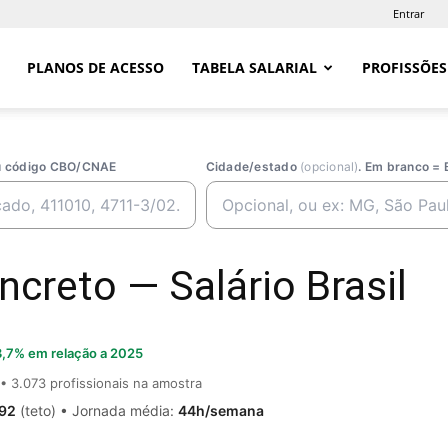
Entrar
PLANOS DE ACESSO
TABELA SALARIAL
PROFISSÕES
ou código CBO/CNAE
Cidade/estado
(opcional)
. Em branco = 
ncreto — Salário Brasil
,7% em relação a 2025
• 3.073 profissionais na amostra
,92
(teto) • Jornada média:
44h/semana