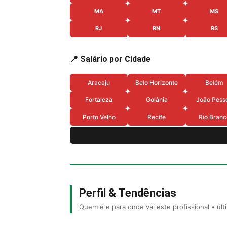
MA
MT
MS
RJ
RN
RS
📍 Salário por Cidade
Aracaju
Belo Horizonte
Belém
Fortaleza
Goiânia
João Pess
Porto Velho
Recife
Rio Branc
Perfil & Tendências
Quem é e para onde vai este profissional • úl