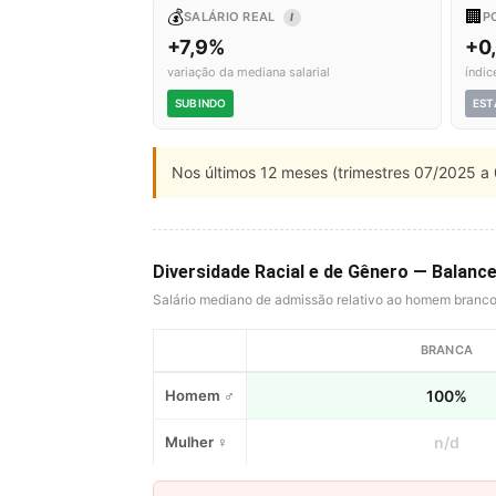
💰
🏢
SALÁRIO REAL
P
I
+7,9%
+0
variação da mediana salarial
índic
SUBINDO
EST
Nos últimos 12 meses (trimestres 07/2025 a 
Diversidade Racial e de Gênero — Balanc
Salário mediano de admissão relativo ao homem branc
BRANCA
Homem ♂
100%
Mulher ♀
n/d