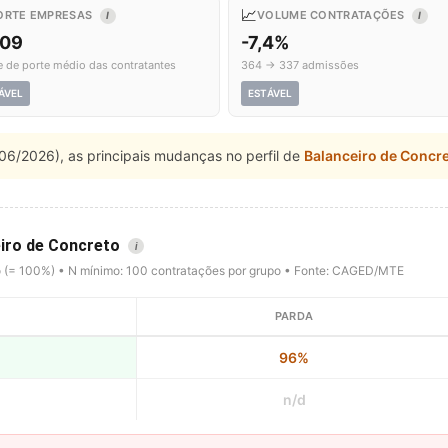
📈
ORTE EMPRESAS
VOLUME CONTRATAÇÕES
I
I
,09
-7,4%
e de porte médio das contratantes
364 → 337 admissões
ÁVEL
ESTÁVEL
06/2026), as principais mudanças no perfil de
Balanceiro de Concr
eiro de Concreto
i
o (= 100%) • N mínimo: 100 contratações por grupo • Fonte: CAGED/MTE
PARDA
96%
n/d