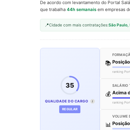
De acordo com levantamento do Portal Salá
que trabalha
44h semanais
em empresas d
Cidade com mais contratações:
São Paulo,
FORMAÇÃ
Posiçã
📚
ranking Por
35
SALÁRIO 
Acima 
💰
QUALIDADE DO CARGO
I
ranking Por
REGULAR
VOLUME 
Posiçã
📊