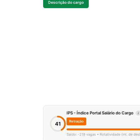
Descrição do cargo
IPS - Índice Portal Salário do Cargo
i
Retração
41
Saldo: -219 vagas • Rotatividade (int. de de