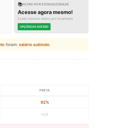
📚
FILTRE POR ESTADO/CIDADE
Acesse agora mesmo!
Esses mesmos dados por localidade
OPÇÕES DE ACESSO
eto
foram:
salário subindo
.
PRETA
92%
n/d