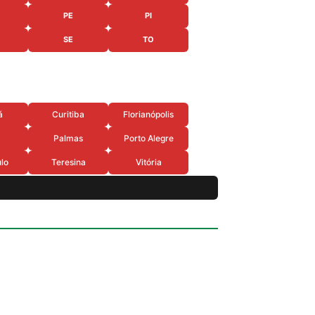
PE
PI
SE
TO
á
Curitiba
Florianópolis
Palmas
Porto Alegre
lo
Teresina
Vitória