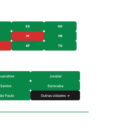
ES
GO
PI
PR
SP
TO
uarulhos
Jundiaí
Santos
Sorocaba
ão Paulo
Outras cidades →