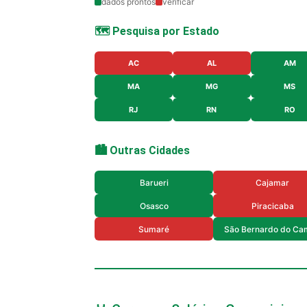
dados prontos
verificar
🗺️ Pesquisa por Estado
AC
AL
AM
MA
MG
MS
RJ
RN
RO
🏙️ Outras Cidades
Barueri
Cajamar
Osasco
Piracicaba
Sumaré
São Bernardo do Ca