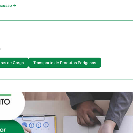
 acesso →
ar
ras de Carga
Transporte de Produtos Perigosos