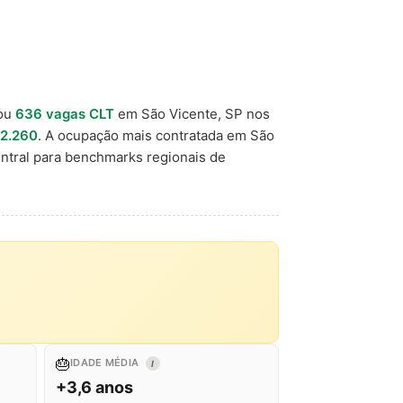
ou
636 vagas CLT
em São Vicente, SP nos
 2.260
. A ocupação mais contratada em São
ntral para benchmarks regionais de
🎂
IDADE MÉDIA
I
+3,6 anos