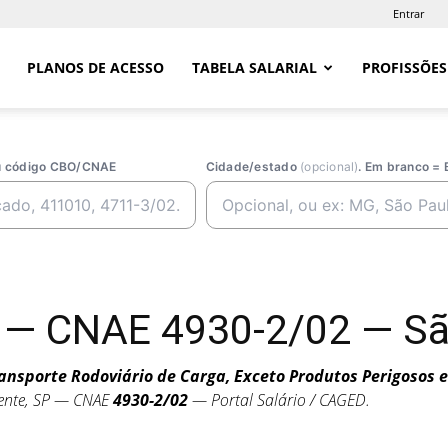
Entrar
PLANOS DE ACESSO
TABELA SALARIAL
PROFISSÕES
ou código CBO/CNAE
Cidade/estado
(opcional)
. Em branco = 
 — CNAE 4930-2/02 — Sã
ansporte Rodoviário de Carga, Exceto Produtos Perigosos 
ente, SP — CNAE
4930-2/02
— Portal Salário / CAGED.