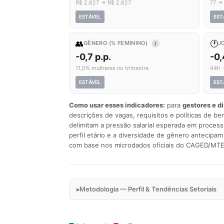
R$ 2.627 → R$ 2.627
77 →
ESTÁVEL
EST
👥
🕐
GÊNERO (% FEMININO)
J
I
-0,7 p.p.
-0
11,0% mulheres no trimestre
44h 
ESTÁVEL
EST
Como usar esses indicadores:
para
gestores e d
descrições de vagas, requisitos e políticas de be
delimitam a pressão salarial esperada em process
perfil etário e a diversidade de gênero antecip
com base nos microdados oficiais do CAGED/MTE
Metodologia — Perfil & Tendências Setoriais