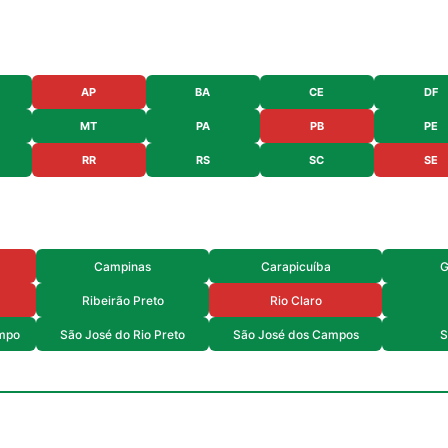
AP
BA
CE
DF
MT
PA
PB
PE
RR
RS
SC
SE
Campinas
Carapicuíba
G
Ribeirão Preto
Rio Claro
mpo
São José do Rio Preto
São José dos Campos
S