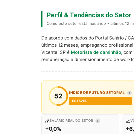
Perfil & Tendências do Setor
Como este setor está mudando • últimos 12 m
De acordo com dados do Portal Salário / C
últimos 12 meses, empregando profissiona
Vicente, SP é
Motorista de caminhão
, com
remuneração e dimensionamento de workfo
ÍNDICE DE FUTURO SETORIAL
I
52
ESTÁVEL
💰
📈
SALÁRIO REAL DO SETOR
V
I
+0,0%
+6