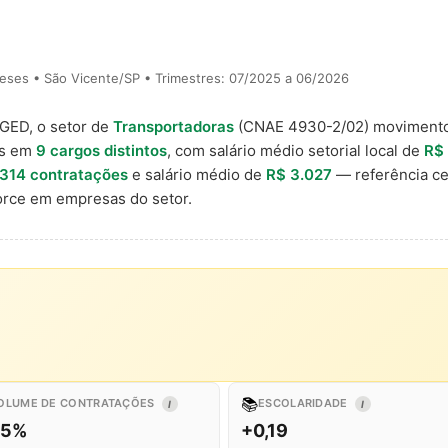
eses • São Vicente/SP • Trimestres: 07/2025 a 06/2026
AGED, o setor de
Transportadoras
(CNAE 4930-2/02) moviment
is em
9 cargos distintos
, com salário médio setorial local de
R$
314 contratações
e salário médio de
R$ 3.027
— referência ce
rce em empresas do setor.
📚
OLUME DE CONTRATAÇÕES
ESCOLARIDADE
I
I
,5%
+0,19