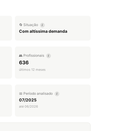
🔄 Situação
i
Com altíssima demanda
👥 Profissionais
i
636
últimos 12 meses
📅 Período analisado
i
07/2025
até 06/2026