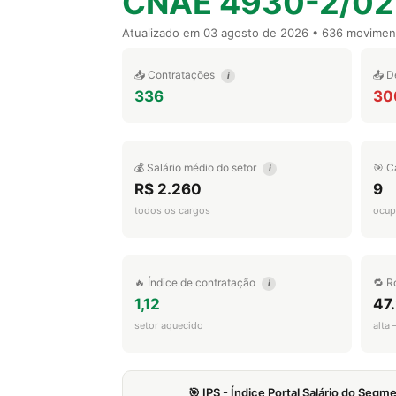
CNAE 4930-2/02
Atualizado em
03 agosto de 2026
• 636 movimen
📥 Contratações
📤 D
i
336
30
💰 Salário médio do setor
🎯 C
i
R$ 2.260
9
todos os cargos
ocup
🔥 Índice de contratação
🔁 R
i
1,12
47
setor aquecido
alta
🎯 IPS - Índice Portal Salário do Seg