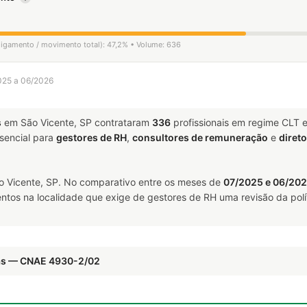
sligamento / movimento total): 47,2% • Volume: 636
2025 a 06/2026
s
em São Vicente, SP contrataram
336
profissionais em regime CLT 
encial para
gestores de RH
,
consultores de remuneração
e
diret
 Vicente, SP. No comparativo entre os meses de
07/2025 e 06/20
ntos na localidade que exige de gestores de RH uma revisão da polí
ras — CNAE 4930-2/02