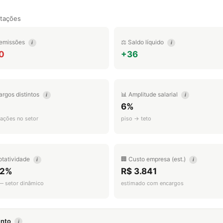
tações
emissões
⚖️ Saldo líquido
i
i
0
+36
argos distintos
📊 Amplitude salarial
i
i
6%
ações no setor
piso → teto
otatividade
🏢 Custo empresa (est.)
i
i
.2%
R$ 3.841
 — setor dinâmico
estimado com encargos
mento
i