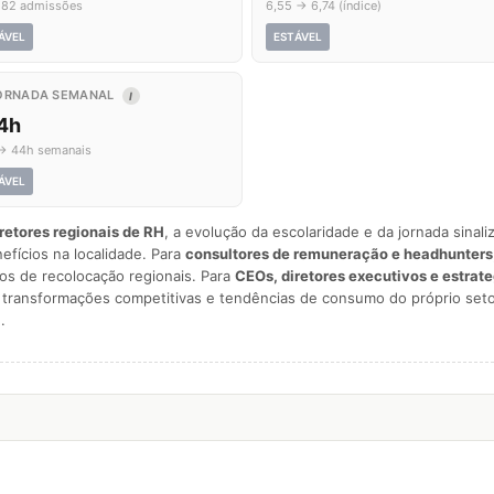
 82 admissões
6,55 → 6,74 (índice)
ÁVEL
ESTÁVEL
ORNADA SEMANAL
I
,4h
→ 44h semanais
ÁVEL
iretores regionais de RH
, a evolução da escolaridade e da jornada sina
nefícios na localidade. Para
consultores de remuneração e headhunters
os de recolocação regionais. Para
CEOs, diretores executivos e estrat
am transformações competitivas e tendências de consumo do próprio seto
.