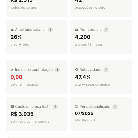
R$ 2.315
42
todos os cargos
ocupações no setor
📊 Amplitude salarial
👥 Profissionais
i
i
26%
4.290
piso → teto
últimos 12 meses
🔥 Índice de contratação
🔁 Rotatividade
i
i
0,90
47.4%
setor em retração
alta — setor dinâmico
🏢 Custo empresa (est.)
📅 Período analisado
i
i
07/2025
R$ 3.935
até 06/2026
estimado com encargos