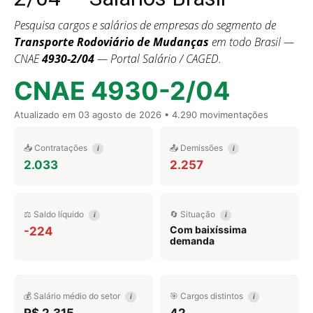
Pesquisa cargos e salários de empresas do segmento de
Transporte Rodoviário de Mudanças
em todo Brasil —
CNAE
4930-2/04
— Portal Salário / CAGED.
CNAE 4930-2/04
Atualizado em
03 agosto de 2026
• 4.290 movimentações
📥 Contratações
📤 Demissões
i
i
2.033
2.257
⚖️ Saldo líquido
🔄 Situação
i
i
Com baixíssima
-224
demanda
💰 Salário médio do setor
🎯 Cargos distintos
i
i