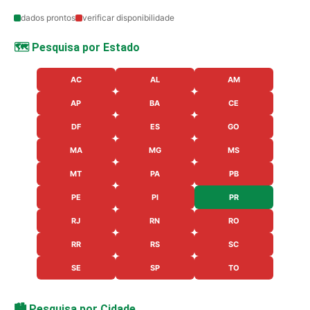
dados prontos
verificar disponibilidade
🗺️ Pesquisa por Estado
AC
AL
AM
AP
BA
CE
DF
ES
GO
MA
MG
MS
MT
PA
PB
PE
PI
PR
RJ
RN
RO
RR
RS
SC
SE
SP
TO
🏙️ Pesquisa por Cidade