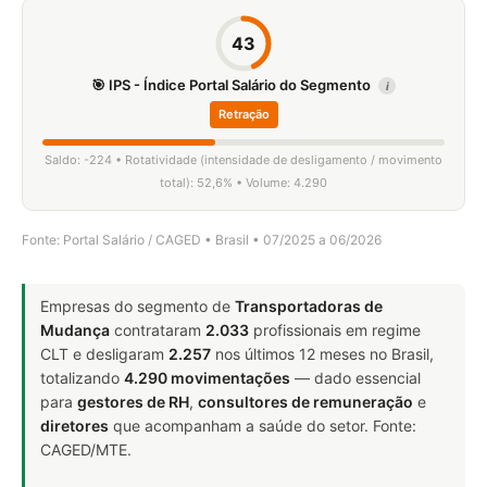
43
🎯 IPS - Índice Portal Salário do Segmento
i
Retração
Saldo: -224 • Rotatividade (intensidade de desligamento / movimento
total): 52,6% • Volume: 4.290
Fonte: Portal Salário / CAGED • Brasil • 07/2025 a 06/2026
Empresas do segmento de
Transportadoras de
Mudança
contrataram
2.033
profissionais em regime
CLT e desligaram
2.257
nos últimos 12 meses no Brasil,
totalizando
4.290 movimentações
— dado essencial
para
gestores de RH
,
consultores de remuneração
e
diretores
que acompanham a saúde do setor. Fonte:
CAGED/MTE.