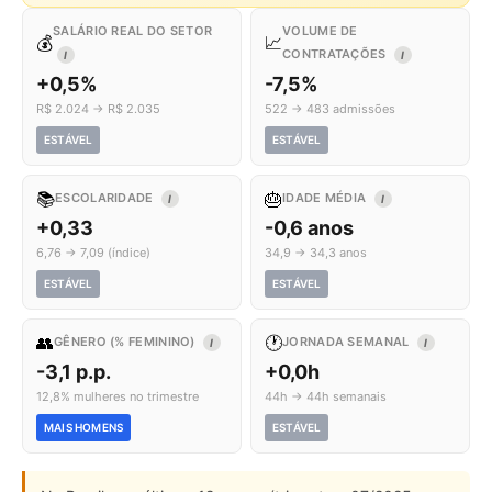
SALÁRIO REAL DO SETOR
VOLUME DE
💰
📈
CONTRATAÇÕES
I
I
+0,5%
-7,5%
R$ 2.024 → R$ 2.035
522 → 483 admissões
ESTÁVEL
ESTÁVEL
📚
🎂
ESCOLARIDADE
IDADE MÉDIA
I
I
+0,33
-0,6 anos
6,76 → 7,09 (índice)
34,9 → 34,3 anos
ESTÁVEL
ESTÁVEL
👥
🕐
GÊNERO (% FEMININO)
JORNADA SEMANAL
I
I
-3,1 p.p.
+0,0h
12,8% mulheres no trimestre
44h → 44h semanais
MAIS HOMENS
ESTÁVEL