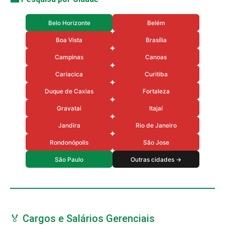
Belo Horizonte
Belém
Boa Vista
Brasília
Campinas
Canoas
Cariacica
Curitiba
Duque de Caxias
Fortaleza
Gravatai
Itajaí
Jandira
Rio de Janeiro
Rondonópolis
São Jose
São Paulo
Outras cidades →
🏅 Cargos e Salários Gerenciais