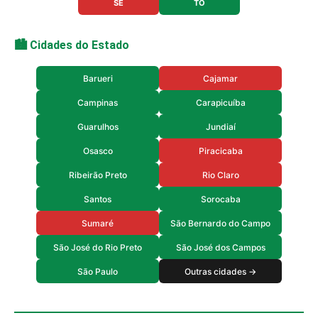
SE
TO
🏙️ Cidades do Estado
Barueri
Cajamar
Campinas
Carapicuíba
Guarulhos
Jundiaí
Osasco
Piracicaba
Ribeirão Preto
Rio Claro
Santos
Sorocaba
Sumaré
São Bernardo do Campo
São José do Rio Preto
São José dos Campos
São Paulo
Outras cidades →