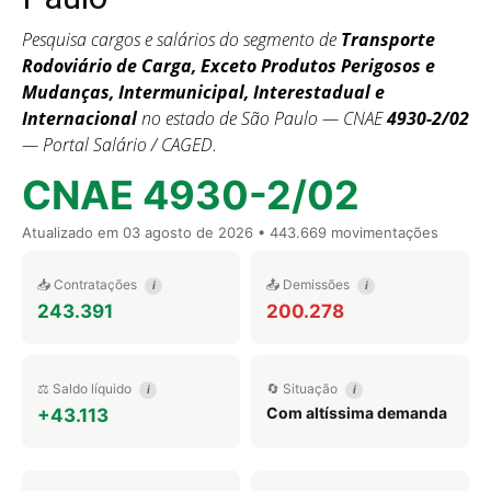
Pesquisa cargos e salários do segmento de
Transporte
Rodoviário de Carga, Exceto Produtos Perigosos e
Mudanças, Intermunicipal, Interestadual e
Internacional
no estado de São Paulo — CNAE
4930-2/02
— Portal Salário / CAGED.
CNAE 4930-2/02
Atualizado em
03 agosto de 2026
• 443.669 movimentações
📥 Contratações
📤 Demissões
i
i
243.391
200.278
⚖️ Saldo líquido
🔄 Situação
i
i
Com altíssima demanda
+43.113