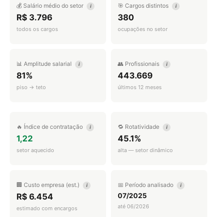
💰 Salário médio do setor
🎯 Cargos distintos
i
i
R$ 3.796
380
todos os cargos
ocupações no setor
📊 Amplitude salarial
👥 Profissionais
i
i
81%
443.669
piso → teto
últimos 12 meses
🔥 Índice de contratação
🔁 Rotatividade
i
i
1,22
45.1%
setor aquecido
alta — setor dinâmico
🏢 Custo empresa (est.)
📅 Período analisado
i
i
07/2025
R$ 6.454
até 06/2026
estimado com encargos