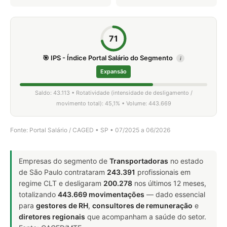
71
🎯 IPS - Índice Portal Salário do Segmento
i
Expansão
Saldo: 43.113 • Rotatividade (intensidade de desligamento /
movimento total): 45,1% • Volume: 443.669
Fonte: Portal Salário / CAGED • SP • 07/2025 a 06/2026
Empresas do segmento de
Transportadoras
no estado
de São Paulo contrataram
243.391
profissionais em
regime CLT e desligaram
200.278
nos últimos 12 meses,
totalizando
443.669 movimentações
— dado essencial
para
gestores de RH
,
consultores de remuneração
e
diretores regionais
que acompanham a saúde do setor.