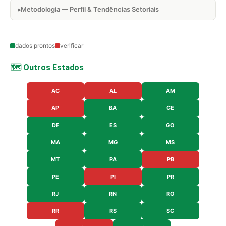
Metodologia — Perfil & Tendências Setoriais
dados prontos
verificar
🗺️ Outros Estados
AC
AL
AM
AP
BA
CE
DF
ES
GO
MA
MG
MS
MT
PA
PB
PE
PI
PR
RJ
RN
RO
RR
RS
SC