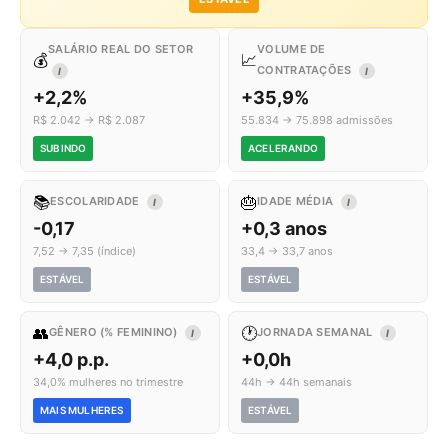
SALÁRIO REAL DO SETOR
VOLUME DE
💰
📈
CONTRATAÇÕES
I
I
+2,2%
+35,9%
R$ 2.042 → R$ 2.087
55.834 → 75.898 admissões
SUBINDO
ACELERANDO
📚
🎂
ESCOLARIDADE
IDADE MÉDIA
I
I
-0,17
+0,3 anos
7,52 → 7,35 (índice)
33,4 → 33,7 anos
ESTÁVEL
ESTÁVEL
👥
🕐
GÊNERO (% FEMININO)
JORNADA SEMANAL
I
I
+4,0 p.p.
+0,0h
34,0% mulheres no trimestre
44h → 44h semanais
MAIS MULHERES
ESTÁVEL