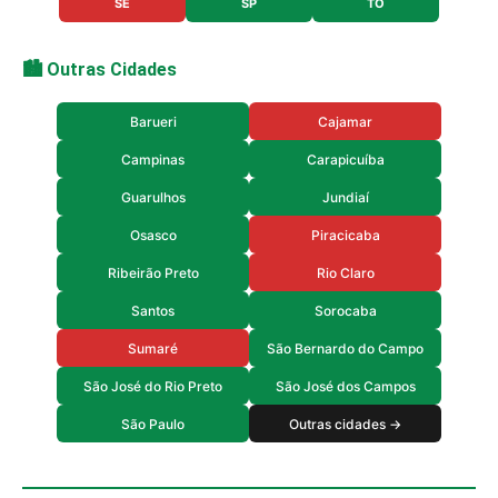
SE
SP
TO
🏙️ Outras Cidades
Barueri
Cajamar
Campinas
Carapicuíba
Guarulhos
Jundiaí
Osasco
Piracicaba
Ribeirão Preto
Rio Claro
Santos
Sorocaba
Sumaré
São Bernardo do Campo
São José do Rio Preto
São José dos Campos
São Paulo
Outras cidades →