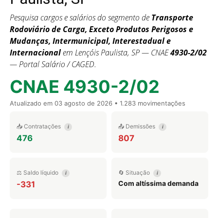
Pesquisa cargos e salários do segmento de
Transporte
Rodoviário de Carga, Exceto Produtos Perigosos e
Mudanças, Intermunicipal, Interestadual e
Internacional
em Lençóis Paulista, SP — CNAE
4930-2/02
— Portal Salário / CAGED.
CNAE 4930-2/02
Atualizado em
03 agosto de 2026
• 1.283 movimentações
📥 Contratações
📤 Demissões
i
i
476
807
⚖️ Saldo líquido
🔄 Situação
i
i
Com altíssima demanda
-331