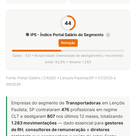
44
🎯 IPS - Índice Portal Salário do Segmento
i
Retração
Saldo: -331 • Rotatividade (intensidade de desligamento / movimento
total): 62,9% • Volume: 1.283
Fonte: Portal Salário / CAGED • Lençóis Paulista/SP • 07/2025 a
06/2026
Empresas do segmento de
Transportadoras
em Lençóis
Paulista, SP contrataram
476
profissionais em regime
CLT e desligaram
807
nos últimos 12 meses, totalizando
1.283 movimentações
— dado essencial para
gestores
de RH
,
consultores de remuneração
e
diretores