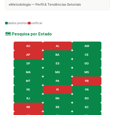
Metodologia — Perfil & Tendências Setoriais
dados prontos
verificar
🗺️ Pesquisa por Estado
AC
AL
AM
AP
BA
CE
DF
ES
GO
MA
MG
MS
MT
PA
PB
PE
PI
PR
RJ
RN
RO
RR
RS
SC