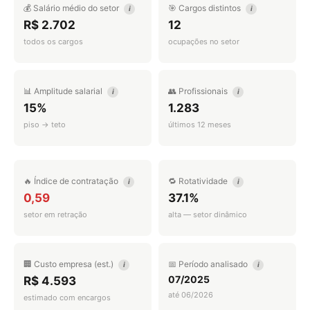
💰 Salário médio do setor
🎯 Cargos distintos
i
i
R$ 2.702
12
todos os cargos
ocupações no setor
📊 Amplitude salarial
👥 Profissionais
i
i
15%
1.283
piso → teto
últimos 12 meses
🔥 Índice de contratação
🔁 Rotatividade
i
i
0,59
37.1%
setor em retração
alta — setor dinâmico
🏢 Custo empresa (est.)
📅 Período analisado
i
i
07/2025
R$ 4.593
até 06/2026
estimado com encargos