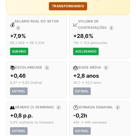
TRANSFORMANDO
SALÁRIO REAL DO SETOR
VOLUME DE
💰
📈
CONTRATAÇÕES
I
I
+7,9%
+28,6%
R$ 2.969 → R$ 3.204
119 → 153 admissões
SUBINDO
ACELERANDO
📚
🎂
ESCOLARIDADE
IDADE MÉDIA
I
I
+0,46
+2,8 anos
6,47 → 6,93 (índice)
40,7 → 43,5 anos
ESTÁVEL
ESTÁVEL
👥
🕐
GÊNERO (% FEMININO)
JORNADA SEMANAL
I
I
+0,8 p.p.
-0,2h
5,9% mulheres no trimestre
44h → 44h semanais
ESTÁVEL
ESTÁVEL