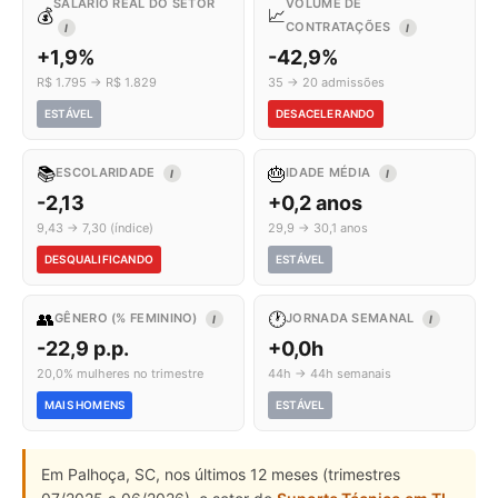
SALÁRIO REAL DO SETOR
VOLUME DE
💰
📈
CONTRATAÇÕES
I
I
+1,9%
-42,9%
R$ 1.795 → R$ 1.829
35 → 20 admissões
ESTÁVEL
DESACELERANDO
📚
🎂
ESCOLARIDADE
IDADE MÉDIA
I
I
-2,13
+0,2 anos
9,43 → 7,30 (índice)
29,9 → 30,1 anos
DESQUALIFICANDO
ESTÁVEL
👥
🕐
GÊNERO (% FEMININO)
JORNADA SEMANAL
I
I
-22,9 p.p.
+0,0h
20,0% mulheres no trimestre
44h → 44h semanais
MAIS HOMENS
ESTÁVEL
Em Palhoça, SC, nos últimos 12 meses (trimestres