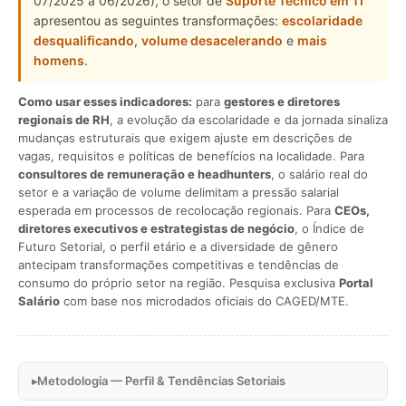
07/2025 a 06/2026), o setor de
Suporte Técnico em TI
apresentou as seguintes transformações:
escolaridade
desqualificando
,
volume desacelerando
e
mais
homens
.
Como usar esses indicadores:
para
gestores e diretores
regionais de RH
, a evolução da escolaridade e da jornada sinaliza
mudanças estruturais que exigem ajuste em descrições de
vagas, requisitos e políticas de benefícios na localidade. Para
consultores de remuneração e headhunters
, o salário real do
setor e a variação de volume delimitam a pressão salarial
esperada em processos de recolocação regionais. Para
CEOs,
diretores executivos e estrategistas de negócio
, o Índice de
Futuro Setorial, o perfil etário e a diversidade de gênero
antecipam transformações competitivas e tendências de
consumo do próprio setor na região. Pesquisa exclusiva
Portal
Salário
com base nos microdados oficiais do CAGED/MTE.
Metodologia — Perfil & Tendências Setoriais