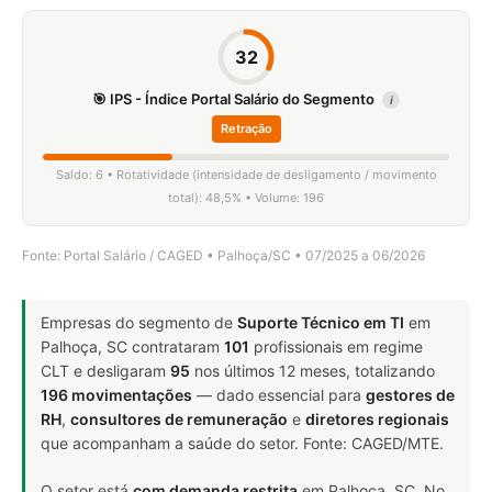
32
🎯 IPS - Índice Portal Salário do Segmento
i
Retração
Saldo: 6 • Rotatividade (intensidade de desligamento / movimento
total): 48,5% • Volume: 196
Fonte: Portal Salário / CAGED • Palhoça/SC • 07/2025 a 06/2026
Empresas do segmento de
Suporte Técnico em TI
em
Palhoça, SC contrataram
101
profissionais em regime
CLT e desligaram
95
nos últimos 12 meses, totalizando
196 movimentações
— dado essencial para
gestores de
RH
,
consultores de remuneração
e
diretores regionais
que acompanham a saúde do setor. Fonte: CAGED/MTE.
O setor está
com demanda restrita
em Palhoça, SC. No