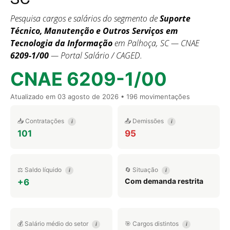
Pesquisa cargos e salários do segmento de
Suporte
Técnico, Manutenção e Outros Serviços em
Tecnologia da Informação
em Palhoça, SC — CNAE
6209-1/00
— Portal Salário / CAGED.
CNAE 6209-1/00
Atualizado em
03 agosto de 2026
• 196 movimentações
📥 Contratações
📤 Demissões
i
i
101
95
⚖️ Saldo líquido
🔄 Situação
i
i
Com demanda restrita
+6
💰 Salário médio do setor
🎯 Cargos distintos
i
i