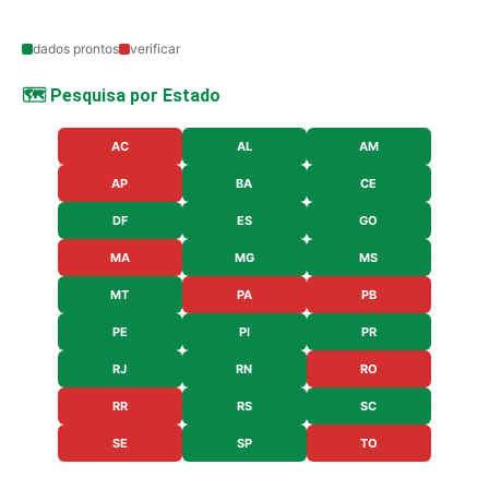
dados prontos
verificar
🗺️ Pesquisa por Estado
AC
AL
AM
AP
BA
CE
DF
ES
GO
MA
MG
MS
MT
PA
PB
PE
PI
PR
RJ
RN
RO
RR
RS
SC
SE
SP
TO