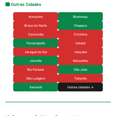
🏙️ Outras Cidades
Armazém
Blumenau
Braço do Norte
Chapeco
Concordia
Criciúma
Florianópolis
Indaial
Jaraguá do Sul
Joaçaba
Joinville
Maravilha
Rio Fortuna
São Jose
São Ludgero
Tubarão
Xanxerê
Outras cidades →