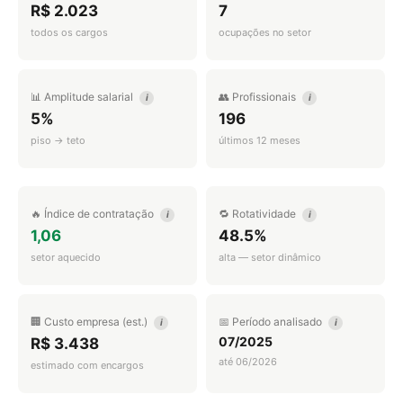
R$ 2.023
7
todos os cargos
ocupações no setor
📊 Amplitude salarial
👥 Profissionais
i
i
5%
196
piso → teto
últimos 12 meses
🔥 Índice de contratação
🔁 Rotatividade
i
i
1,06
48.5%
setor aquecido
alta — setor dinâmico
🏢 Custo empresa (est.)
📅 Período analisado
i
i
07/2025
R$ 3.438
até 06/2026
estimado com encargos