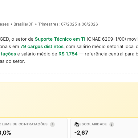
ses • Brasília/DF • Trimestres: 07/2025 a 06/2026
AGED, o setor de
Suporte Técnico em TI
(CNAE 6209-1/00) mov
ionais em
79 cargos distintos
, com salário médio setorial local
atações
e salário médio de
R$ 1.754
— referência central para
s do setor.
📚
OLUME DE CONTRATAÇÕES
ESCOLARIDADE
I
I
8,0%
-2,67