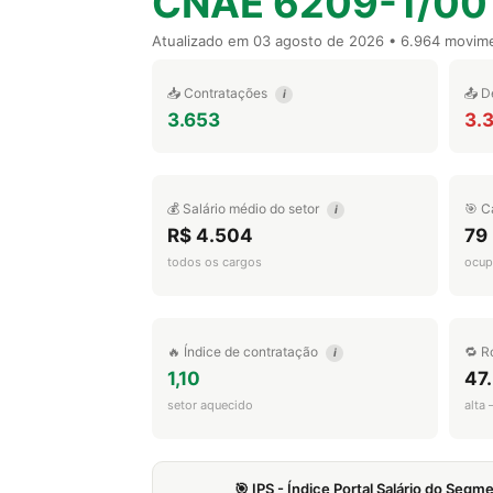
CNAE 6209-1/00
Atualizado em
03 agosto de 2026
• 6.964 movim
📥 Contratações
📤 D
i
3.653
3.3
💰 Salário médio do setor
🎯 C
i
R$ 4.504
79
todos os cargos
ocup
🔥 Índice de contratação
🔁 R
i
1,10
47
setor aquecido
alta
🎯 IPS - Índice Portal Salário do Seg