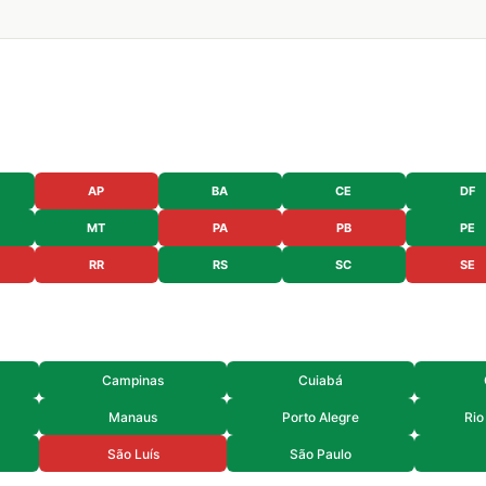
AP
BA
CE
DF
MT
PA
PB
PE
RR
RS
SC
SE
Campinas
Cuiabá
Manaus
Porto Alegre
Rio
São Luís
São Paulo