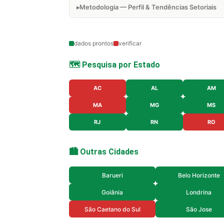
Metodologia — Perfil & Tendências Setoriais
dados prontos
verificar
🗺️ Pesquisa por Estado
AC
AL
AM
MA
MG
MS
RJ
RN
RO
🏙️ Outras Cidades
Barueri
Belo Horizonte
Goiânia
Londrina
São Caetano do Sul
São Jose