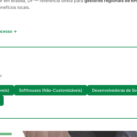
r em Brasília, DF — referência direta para
gestores regionais de RH
nefícios locais.
 acesso →
ar
veis)
Softhouses (Não-Customizáveis)
Desenvolvedoras de So