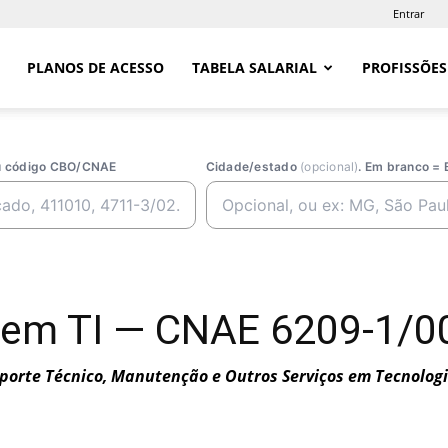
Entrar
PLANOS DE ACESSO
TABELA SALARIAL
PROFISSÕES
ou código CBO/CNAE
Cidade/estado
(opcional)
. Em branco = 
em TI — CNAE 6209-1/00 
porte Técnico, Manutenção e Outros Serviços em Tecnolog