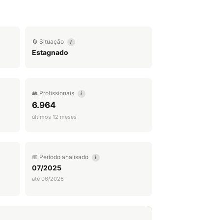
🔄 Situação
i
Estagnado
👥 Profissionais
i
6.964
últimos 12 meses
📅 Período analisado
i
07/2025
até 06/2026