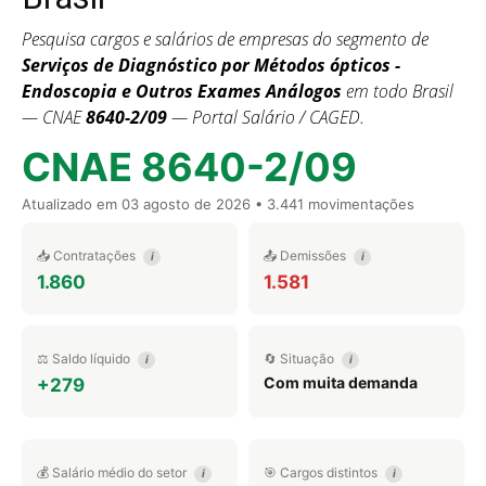
Pesquisa cargos e salários de empresas do segmento de
Serviços de Diagnóstico por Métodos ópticos -
Endoscopia e Outros Exames Análogos
em todo Brasil
— CNAE
8640-2/09
— Portal Salário / CAGED.
CNAE 8640-2/09
Atualizado em
03 agosto de 2026
• 3.441 movimentações
📥 Contratações
📤 Demissões
i
i
1.860
1.581
⚖️ Saldo líquido
🔄 Situação
i
i
Com muita demanda
+279
💰 Salário médio do setor
🎯 Cargos distintos
i
i