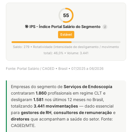
55
🎯 IPS - Índice Portal Salário do Segmento
i
Estável
Saldo: 279 • Rotatividade (intensidade de desligamento / movimento
total): 46,0% • Volume: 3.441
Fonte: Portal Salário / CAGED • Brasil • 07/2025 a 06/2026
Empresas do segmento de
Serviços de Endoscopia
contrataram
1.860
profissionais em regime CLT e
desligaram
1.581
nos últimos 12 meses no Brasil,
totalizando
3.441 movimentações
— dado essencial
para
gestores de RH
,
consultores de remuneração
e
diretores
que acompanham a saúde do setor. Fonte:
CAGED/MTE.