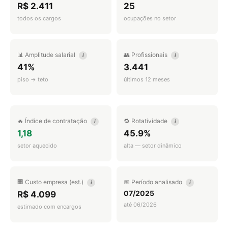
R$ 2.411
25
todos os cargos
ocupações no setor
📊 Amplitude salarial
👥 Profissionais
i
i
41%
3.441
piso → teto
últimos 12 meses
🔥 Índice de contratação
🔁 Rotatividade
i
i
1,18
45.9%
setor aquecido
alta — setor dinâmico
🏢 Custo empresa (est.)
📅 Período analisado
i
i
07/2025
R$ 4.099
até 06/2026
estimado com encargos