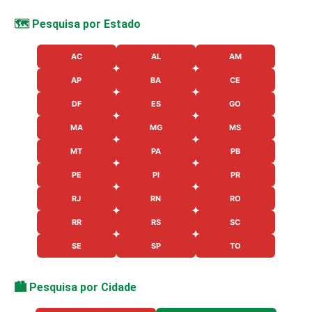
🗺️ Pesquisa por Estado
AC
AL
AM
AP
BA
CE
DF
ES
GO
MA
MG
MS
MT
PA
PB
PE
PI
PR
RJ
RN
RO
RR
RS
SC
SE
SP
TO
🏙️ Pesquisa por Cidade