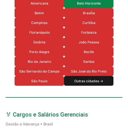
Americana
Belo Horizonte
Betim
Brasília
Campinas
Curitiba
Florianópolis
Fortaleza
Goiânia
João Pessoa
Porto Alegre
Recife
Rio de Janeiro
Santos
São Bernardo do Campo
São José do Rio Preto
São Paulo
Outras cidades →
🏅 Cargos e Salários Gerenciais
Gestão e liderança • Brasil