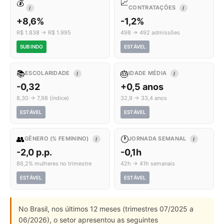
💰
📈
CONTRATAÇÕES
I
I
+8,6%
-1,2%
R$ 1.838 → R$ 1.995
498 → 492 admissões
SUBINDO
ESTÁVEL
📚
🎂
ESCOLARIDADE
IDADE MÉDIA
I
I
-0,32
+0,5 anos
8,30 → 7,98 (índice)
32,9 → 33,4 anos
ESTÁVEL
ESTÁVEL
👥
🕐
GÊNERO (% FEMININO)
JORNADA SEMANAL
I
I
-2,0 p.p.
-0,1h
86,2% mulheres no trimestre
42h → 41h semanais
ESTÁVEL
ESTÁVEL
No Brasil, nos últimos 12 meses (trimestres 07/2025 a
06/2026), o setor apresentou as seguintes