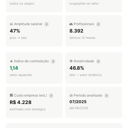
todos os cargos
ocupações no setor
📊 Amplitude salarial
👥 Profissionais
i
i
47%
8.392
piso → teto
últimos 12 meses
🔥 Índice de contratação
🔁 Rotatividade
i
i
1,14
46.8%
setor aquecido
alta — setor dinâmico
🏢 Custo empresa (est.)
📅 Período analisado
i
i
07/2025
R$ 4.228
até 06/2026
estimado com encargos