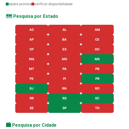
dados prontos
verificar disponibilidade
🗺️ Pesquisa por Estado
AC
AL
AM
AP
BA
CE
DF
ES
GO
MA
MG
MS
MT
PA
PB
PE
PI
PR
RJ
RN
RO
RR
RS
SC
SE
SP
TO
🏙️ Pesquisa por Cidade