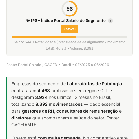
56
🎯 IPS - Índice Portal Salário do Segmento
i
Estável
Saldo: 544 • Rotatividade (intensidade de desligamento / movimento
total): 46,8% • Volume: 8.392
Fonte: Portal Salário / CAGED • Brasil • 07/2025 a 06/2026
Empresas do segmento de
Laboratórios de Patologia
contrataram
4.468
profissionais em regime CLT e
desligaram
3.924
nos últimos 12 meses no Brasil,
totalizando
8.392 movimentações
— dado essencial
para
gestores de RH
,
consultores de remuneração
e
diretores
que acompanham a saúde do setor. Fonte:
CAGED/MTE.
O setor está
com muita demanda
. No comparativo entre