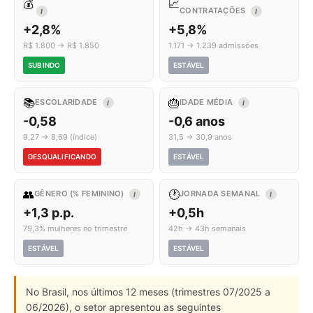
💰
📈
CONTRATAÇÕES
I
I
+2,8%
+5,8%
R$ 1.800 → R$ 1.850
1.171 → 1.239 admissões
SUBINDO
ESTÁVEL
📚
🎂
ESCOLARIDADE
IDADE MÉDIA
I
I
-0,58
-0,6 anos
9,27 → 8,69 (índice)
31,5 → 30,9 anos
DESQUALIFICANDO
ESTÁVEL
👥
🕐
GÊNERO (% FEMININO)
JORNADA SEMANAL
I
I
+1,3 p.p.
+0,5h
79,3% mulheres no trimestre
42h → 43h semanais
ESTÁVEL
ESTÁVEL
No Brasil, nos últimos 12 meses (trimestres 07/2025 a
06/2026), o setor apresentou as seguintes