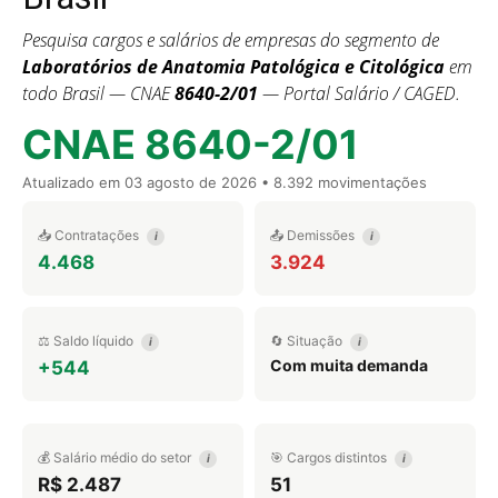
Pesquisa cargos e salários de empresas do segmento de
Laboratórios de Anatomia Patológica e Citológica
em
todo Brasil — CNAE
8640-2/01
— Portal Salário / CAGED.
CNAE 8640-2/01
Atualizado em
03 agosto de 2026
• 8.392 movimentações
📥 Contratações
📤 Demissões
i
i
4.468
3.924
⚖️ Saldo líquido
🔄 Situação
i
i
Com muita demanda
+544
💰 Salário médio do setor
🎯 Cargos distintos
i
i
R$ 2.487
51