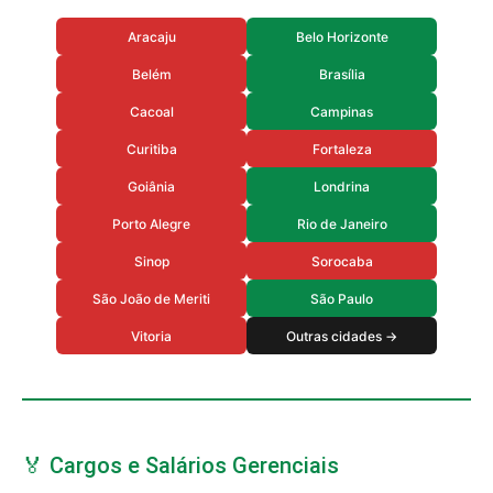
Aracaju
Belo Horizonte
Belém
Brasília
Cacoal
Campinas
Curitiba
Fortaleza
Goiânia
Londrina
Porto Alegre
Rio de Janeiro
Sinop
Sorocaba
São João de Meriti
São Paulo
Vitoria
Outras cidades →
🏅 Cargos e Salários Gerenciais