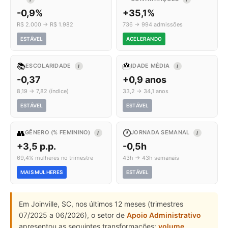
-0,9%
+35,1%
R$ 2.000 → R$ 1.982
736 → 994 admissões
ESTÁVEL
ACELERANDO
📚
🎂
ESCOLARIDADE
IDADE MÉDIA
I
I
-0,37
+0,9 anos
8,19 → 7,82 (índice)
33,2 → 34,1 anos
ESTÁVEL
ESTÁVEL
👥
🕐
GÊNERO (% FEMININO)
JORNADA SEMANAL
I
I
+3,5 p.p.
-0,5h
69,4% mulheres no trimestre
43h → 43h semanais
MAIS MULHERES
ESTÁVEL
Em Joinville, SC, nos últimos 12 meses (trimestres
07/2025 a 06/2026), o setor de
Apoio Administrativo
apresentou as seguintes transformações:
volume