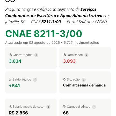
Pesquisa cargos e salários do segmento de
Serviços
Combinados de Escritório e Apoio Administrativo
em
Joinville, SC — CNAE
8211-3/00
— Portal Salário / CAGED.
CNAE 8211-3/00
Atualizado em
03 agosto de 2026
• 6.727 movimentações
📥 Contratações
📤 Demissões
i
i
3.634
3.093
⚖️ Saldo líquido
🔄 Situação
i
i
Com altíssima demanda
+541
💰 Salário médio do setor
🎯 Cargos distintos
i
i
R$ 2.856
68