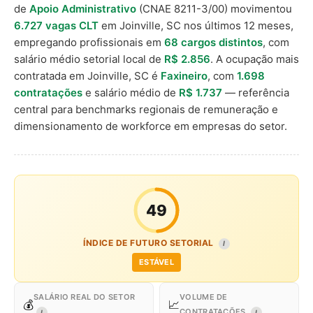
de
Apoio Administrativo
(CNAE 8211-3/00) movimentou
6.727 vagas CLT
em Joinville, SC nos últimos 12 meses,
empregando profissionais em
68 cargos distintos
, com
salário médio setorial local de
R$ 2.856
. A ocupação mais
contratada em Joinville, SC é
Faxineiro
, com
1.698
contratações
e salário médio de
R$ 1.737
— referência
central para benchmarks regionais de remuneração e
dimensionamento de workforce em empresas do setor.
49
ÍNDICE DE FUTURO SETORIAL
I
ESTÁVEL
SALÁRIO REAL DO SETOR
VOLUME DE
💰
📈
CONTRATAÇÕES
I
I