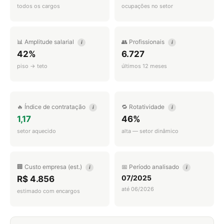
todos os cargos
ocupações no setor
📊 Amplitude salarial
👥 Profissionais
i
i
42%
6.727
piso → teto
últimos 12 meses
🔥 Índice de contratação
🔁 Rotatividade
i
i
1,17
46%
setor aquecido
alta — setor dinâmico
🏢 Custo empresa (est.)
📅 Período analisado
i
i
07/2025
R$ 4.856
até 06/2026
estimado com encargos