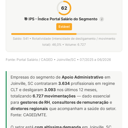
62
🎯 IPS - Índice Portal Salário do Segmento
i
Estável
Saldo: 541 • Rotatividade (intensidade de desligamento / movimento
total): 46,0% • Volume: 6.727
Fonte: Portal Salário / CAGED • Joinville/SC • 07/2025 a 06/2026
Empresas do segmento de
Apoio Administrativo
em
Joinville, SC contrataram
3.634
profissionais em regime
CLT e desligaram
3.093
nos últimos 12 meses,
totalizando
6.727 movimentações
— dado essencial
para
gestores de RH
,
consultores de remuneração
e
diretores regionais
que acompanham a saúde do setor.
Fonte: CAGED/MTE.
O setor está
com altíssima demanda
em Joinville, SC.