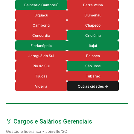
Balneário Camboriú
Barra Velha
Biguaçu
Blumenau
Camboriú
Chapeco
Concordia
Criciúma
Florianópolis
Itajaí
Jaraguá do Sul
Palhoça
Rio do Sul
São Jose
Tijucas
Tubarão
Videira
Outras cidades →
🏅 Cargos e Salários Gerenciais
Gestão e liderança • Joinville/SC