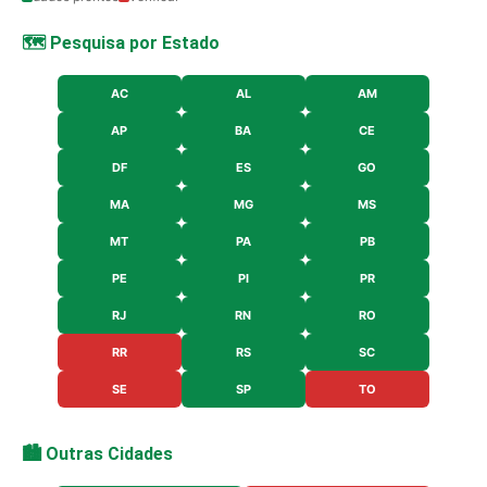
🗺️ Pesquisa por Estado
AC
AL
AM
AP
BA
CE
DF
ES
GO
MA
MG
MS
MT
PA
PB
PE
PI
PR
RJ
RN
RO
RR
RS
SC
SE
SP
TO
🏙️ Outras Cidades