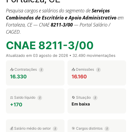
Pesquisa cargos e salários do segmento de
Serviços
Combinados de Escritório e Apoio Administrativo
em
Fortaleza, CE — CNAE
8211-3/00
— Portal Salário /
CAGED.
CNAE 8211-3/00
Atualizado em
03 agosto de 2026
• 32.490 movimentações
📥 Contratações
📤 Demissões
i
i
16.330
16.160
⚖️ Saldo líquido
🔄 Situação
i
i
Em baixa
+170
💰 Salário médio do setor
🎯 Cargos distintos
i
i