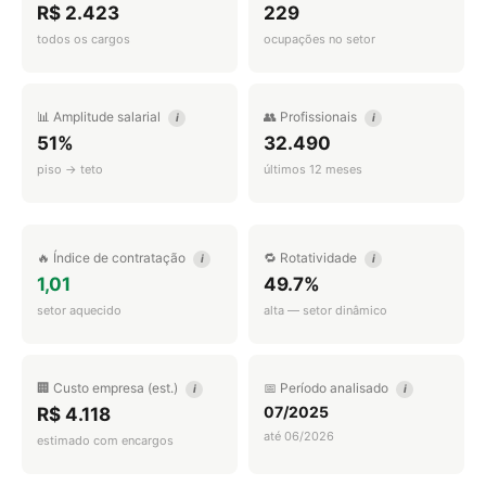
R$ 2.423
229
todos os cargos
ocupações no setor
📊 Amplitude salarial
👥 Profissionais
i
i
51%
32.490
piso → teto
últimos 12 meses
🔥 Índice de contratação
🔁 Rotatividade
i
i
1,01
49.7%
setor aquecido
alta — setor dinâmico
🏢 Custo empresa (est.)
📅 Período analisado
i
i
07/2025
R$ 4.118
até 06/2026
estimado com encargos