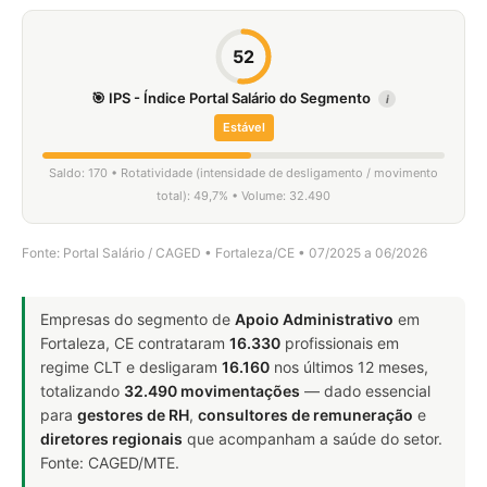
52
🎯 IPS - Índice Portal Salário do Segmento
i
Estável
Saldo: 170 • Rotatividade (intensidade de desligamento / movimento
total): 49,7% • Volume: 32.490
Fonte: Portal Salário / CAGED • Fortaleza/CE • 07/2025 a 06/2026
Empresas do segmento de
Apoio Administrativo
em
Fortaleza, CE contrataram
16.330
profissionais em
regime CLT e desligaram
16.160
nos últimos 12 meses,
totalizando
32.490 movimentações
— dado essencial
para
gestores de RH
,
consultores de remuneração
e
diretores regionais
que acompanham a saúde do setor.
Fonte: CAGED/MTE.