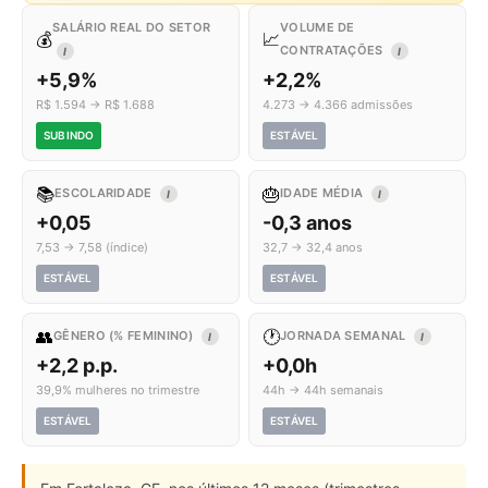
SALÁRIO REAL DO SETOR
VOLUME DE
💰
📈
CONTRATAÇÕES
I
I
+5,9%
+2,2%
R$ 1.594 → R$ 1.688
4.273 → 4.366 admissões
SUBINDO
ESTÁVEL
📚
🎂
ESCOLARIDADE
IDADE MÉDIA
I
I
+0,05
-0,3 anos
7,53 → 7,58 (índice)
32,7 → 32,4 anos
ESTÁVEL
ESTÁVEL
👥
🕐
GÊNERO (% FEMININO)
JORNADA SEMANAL
I
I
+2,2 p.p.
+0,0h
39,9% mulheres no trimestre
44h → 44h semanais
ESTÁVEL
ESTÁVEL