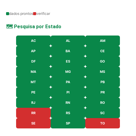
dados prontos
verificar
🗺️ Pesquisa por Estado
AC
AL
AM
AP
BA
CE
DF
ES
GO
MA
MG
MS
MT
PA
PB
PE
PI
PR
RJ
RN
RO
RR
RS
SC
SE
SP
TO