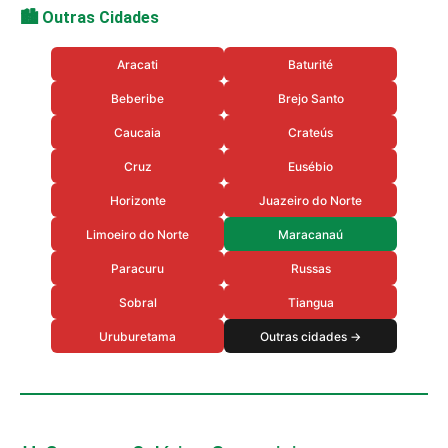
🏙️ Outras Cidades
Aracati
Baturité
Beberibe
Brejo Santo
Caucaia
Crateús
Cruz
Eusébio
Horizonte
Juazeiro do Norte
Limoeiro do Norte
Maracanaú
Paracuru
Russas
Sobral
Tiangua
Uruburetama
Outras cidades →