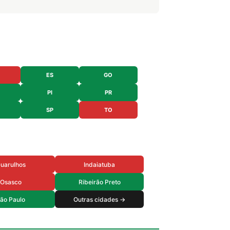
ES
GO
PI
PR
SP
TO
uarulhos
Indaiatuba
Osasco
Ribeirão Preto
ão Paulo
Outras cidades →