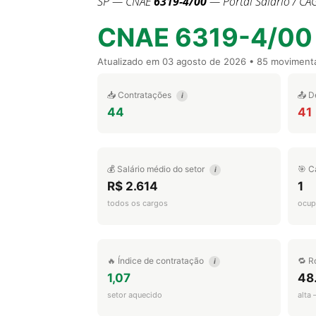
SP — CNAE
6319-4/00
— Portal Salário / CA
CNAE 6319-4/00
Atualizado em
03 agosto de 2026
• 85 moviment
📥 Contratações
📤 D
i
44
41
💰 Salário médio do setor
🎯 C
i
R$ 2.614
1
todos os cargos
ocup
🔥 Índice de contratação
🔁 R
i
1,07
48
setor aquecido
alta