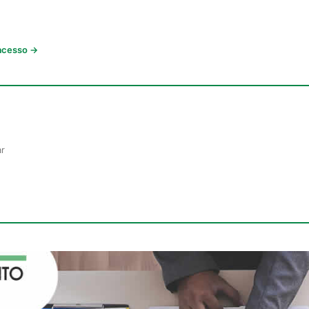
 acesso →
ar