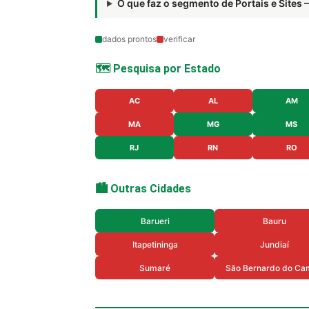
O que faz o segmento de Portais e Site
dados prontos
verificar
🗺️ Pesquisa por Estado
AC
AL
AM
MA
MG
MS
RJ
RN
RO
🏙️ Outras Cidades
Barueri
Bauru
Itapetininga
Jundiaí
Sumaré
São Bernardo do Ca