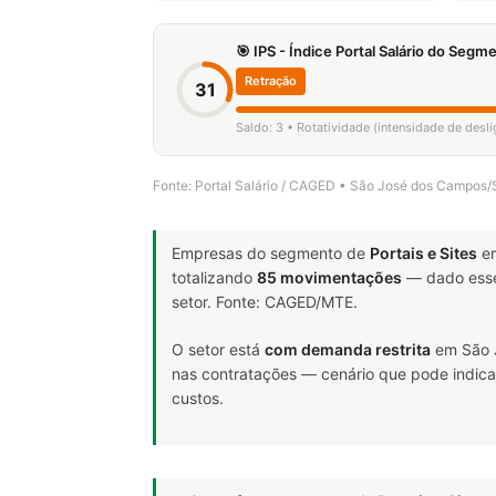
🎯 IPS - Índice Portal Salário do Seg
Retração
31
Saldo: 3 • Rotatividade (intensidade de des
Fonte: Portal Salário / CAGED • São José dos Campos
Empresas do segmento de
Portais e Sites
em
totalizando
85 movimentações
— dado esse
setor. Fonte: CAGED/MTE.
O setor está
com demanda restrita
em São J
nas contratações — cenário que pode indicar
custos.