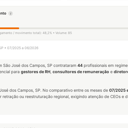
mento
i
ligamento / movimento total): 48,2% • Volume: 85
/SP • 07/2025 a 06/2026
 São José dos Campos, SP contrataram
44
profissionais em regim
ncial para
gestores de RH
,
consultores de remuneração
e
diretor
osé dos Campos, SP. No comparativo entre os meses de
07/2025 
 retração ou reestruturação regional, exigindo atenção de CEOs e di