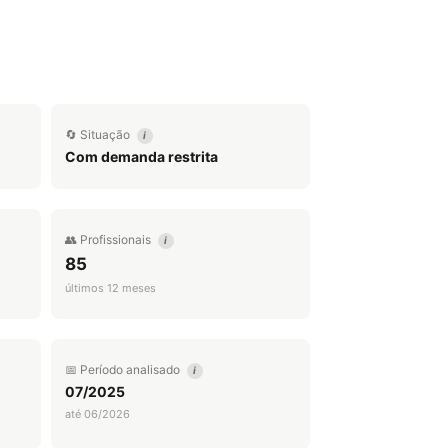
🔄 Situação
i
Com demanda restrita
👥 Profissionais
i
85
últimos 12 meses
📅 Período analisado
i
07/2025
até 06/2026