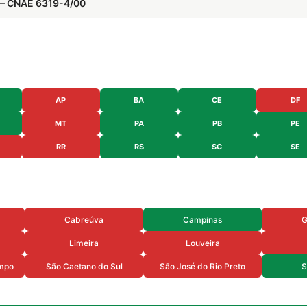
s — CNAE 6319-4/00
AP
BA
CE
DF
MT
PA
PB
PE
RR
RS
SC
SE
Cabreúva
Campinas
G
Limeira
Louveira
mpo
São Caetano do Sul
São José do Rio Preto
S