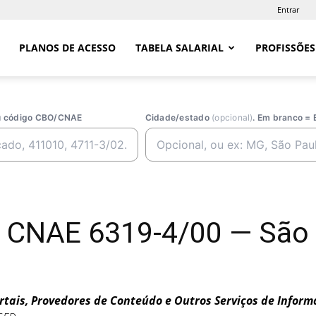
Entrar
PLANOS DE ACESSO
TABELA SALARIAL
PROFISSÕES
ou código CBO/CNAE
Cidade/estado
(opcional)
. Em branco = 
 — CNAE 6319-4/00 — São
rtais, Provedores de Conteúdo e Outros Serviços de Inform