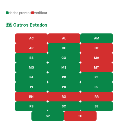
dados prontos
verificar
🗺️ Outros Estados
AC
AL
AM
AP
CE
DF
ES
GO
MA
MG
MS
MT
PA
PB
PE
PI
PR
RJ
RN
RO
RR
RS
SC
SE
SP
TO