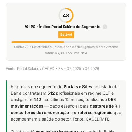
48
🎯 IPS - Índice Portal Salário do Segmento
i
Estável
Saldo: 70 • Rotatividade (intensidade de desligamento / movimento
total): 46,3% • Volume: 954
Fonte: Portal Salário / CAGED • BA • 07/2025 a 06/2026
Empresas do segmento de
Portais e Sites
no estado da
Bahia contrataram
512
profissionais em regime CLT e
desligaram
442
nos últimos 12 meses, totalizando
954
movimentações
— dado essencial para
gestores de RH
,
consultores de remuneração
e
diretores regionais
que
acompanham a saúde do setor. Fonte: CAGED/MTE.
O setor está
com baixa demanda
no estado da Bahia.