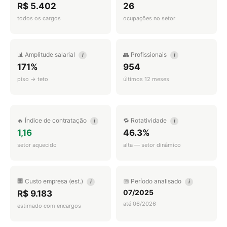
R$ 5.402
26
todos os cargos
ocupações no setor
📊 Amplitude salarial
👥 Profissionais
i
i
171%
954
piso → teto
últimos 12 meses
🔥 Índice de contratação
🔁 Rotatividade
i
i
1,16
46.3%
setor aquecido
alta — setor dinâmico
🏢 Custo empresa (est.)
📅 Período analisado
i
i
07/2025
R$ 9.183
até 06/2026
estimado com encargos