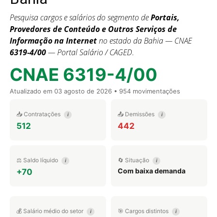
Pesquisa cargos e salários do segmento de
Portais,
Provedores de Conteúdo e Outros Serviços de
Informação na Internet
no estado da Bahia — CNAE
6319-4/00
— Portal Salário / CAGED.
CNAE 6319-4/00
Atualizado em
03 agosto de 2026
• 954 movimentações
📥 Contratações
📤 Demissões
i
i
512
442
⚖️ Saldo líquido
🔄 Situação
i
i
Com baixa demanda
+70
💰 Salário médio do setor
🎯 Cargos distintos
i
i