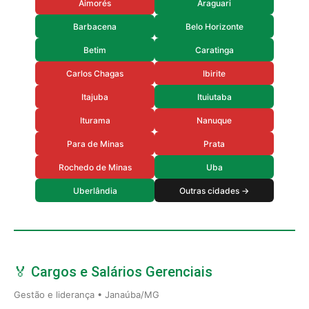
Aimorés
Araguari
Barbacena
Belo Horizonte
Betim
Caratinga
Carlos Chagas
Ibirite
Itajuba
Ituiutaba
Iturama
Nanuque
Para de Minas
Prata
Rochedo de Minas
Uba
Uberlândia
Outras cidades →
🏅 Cargos e Salários Gerenciais
Gestão e liderança • Janaúba/MG