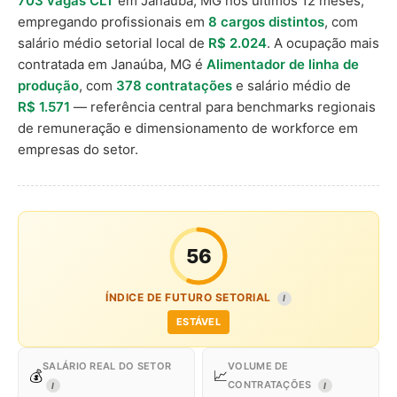
703 vagas CLT
em Janaúba, MG nos últimos 12 meses,
empregando profissionais em
8 cargos distintos
, com
salário médio setorial local de
R$ 2.024
. A ocupação mais
contratada em Janaúba, MG é
Alimentador de linha de
produção
, com
378 contratações
e salário médio de
R$ 1.571
— referência central para benchmarks regionais
de remuneração e dimensionamento de workforce em
empresas do setor.
56
ÍNDICE DE FUTURO SETORIAL
I
ESTÁVEL
SALÁRIO REAL DO SETOR
VOLUME DE
💰
📈
CONTRATAÇÕES
I
I