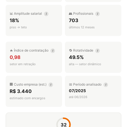
📊 Amplitude salarial
👥 Profissionais
i
i
18%
703
piso → teto
últimos 12 meses
🔥 Índice de contratação
🔁 Rotatividade
i
i
0,98
49.5%
setor em retração
alta — setor dinâmico
🏢 Custo empresa (est.)
📅 Período analisado
i
i
07/2025
R$ 3.440
até 06/2026
estimado com encargos
32