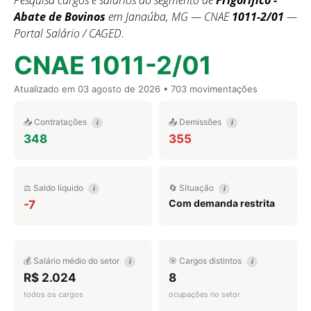
Pesquisa cargos e salários do segmento de
Frigorífico -
Abate de Bovinos
em Janaúba, MG — CNAE
1011-2/01
—
Portal Salário / CAGED.
CNAE 1011-2/01
Atualizado em
03 agosto de 2026
• 703 movimentações
📥 Contratações
📤 Demissões
i
i
348
355
⚖️ Saldo líquido
🔄 Situação
i
i
Com demanda restrita
-7
💰 Salário médio do setor
🎯 Cargos distintos
i
i
R$ 2.024
8
todos os cargos
ocupações no setor