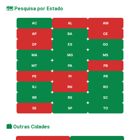
🗺️ Pesquisa por Estado
AC
AL
AM
AP
BA
CE
DF
ES
GO
MA
MG
MS
MT
PA
PB
PE
PI
PR
RJ
RN
RO
RR
RS
SC
SE
SP
TO
🏙️ Outras Cidades