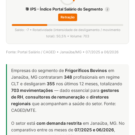
🎯 IPS - Índice Portal Salário do Segmento
i
Retração
Saldo: -7 • Rotatividade (intensidade de desligamento / movimento
total): 50,5% • Volume: 703
Fonte: Portal Salário / CAGED • Janaúba/MG • 07/2025 a 06/2026
Empresas do segmento de
Frigoríficos Bovinos
em
Janaúba, MG contrataram
348
profissionais em regime
CLT e desligaram
355
nos últimos 12 meses, totalizando
703 movimentações
— dado essencial para
gestores
de RH
,
consultores de remuneração
e
diretores
regionais
que acompanham a saúde do setor. Fonte:
CAGED/MTE.
O setor está
com demanda restrita
em Janaúba, MG. No
comparativo entre os meses de
07/2025 e 06/2026
,