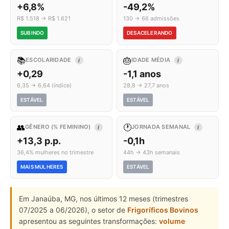
+6,8%
-49,2%
R$ 1.518 → R$ 1.621
130 → 66 admissões
SUBINDO
DESACELERANDO
📚
🎂
ESCOLARIDADE
IDADE MÉDIA
I
I
+0,29
-1,1 anos
6,35 → 6,64 (índice)
28,8 → 27,7 anos
ESTÁVEL
ESTÁVEL
👥
🕐
GÊNERO (% FEMININO)
JORNADA SEMANAL
I
I
+13,3 p.p.
-0,1h
36,4% mulheres no trimestre
44h → 43h semanais
MAIS MULHERES
ESTÁVEL
Em Janaúba, MG, nos últimos 12 meses (trimestres
07/2025 a 06/2026), o setor de
Frigoríficos Bovinos
apresentou as seguintes transformações:
volume