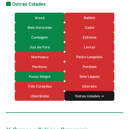
🏙️ Outras Cidades
Araxá
Baldim
Belo Horizonte
Caeté
Contagem
Extrema
Juiz de Fora
Lavras
Manhuacu
Pedro Leopoldo
Perdizes
Perdoes
Pouso Alegre
Sete Lagoas
Três Corações
Uberaba
Uberlândia
Outras cidades →