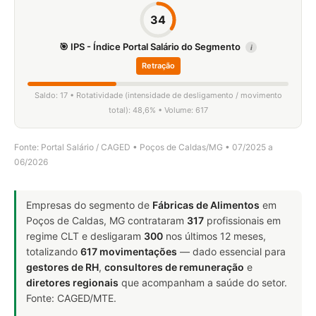
34
🎯 IPS - Índice Portal Salário do Segmento
i
Retração
Saldo: 17 • Rotatividade (intensidade de desligamento / movimento
total): 48,6% • Volume: 617
Fonte: Portal Salário / CAGED • Poços de Caldas/MG • 07/2025 a
06/2026
Empresas do segmento de
Fábricas de Alimentos
em
Poços de Caldas, MG contrataram
317
profissionais em
regime CLT e desligaram
300
nos últimos 12 meses,
totalizando
617 movimentações
— dado essencial para
gestores de RH
,
consultores de remuneração
e
diretores regionais
que acompanham a saúde do setor.
Fonte: CAGED/MTE.