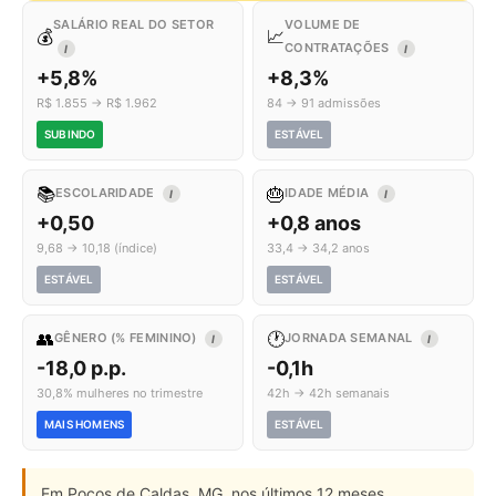
SALÁRIO REAL DO SETOR
VOLUME DE
💰
📈
CONTRATAÇÕES
I
I
+5,8%
+8,3%
R$ 1.855 → R$ 1.962
84 → 91 admissões
SUBINDO
ESTÁVEL
📚
🎂
ESCOLARIDADE
IDADE MÉDIA
I
I
+0,50
+0,8 anos
9,68 → 10,18 (índice)
33,4 → 34,2 anos
ESTÁVEL
ESTÁVEL
👥
🕐
GÊNERO (% FEMININO)
JORNADA SEMANAL
I
I
-18,0 p.p.
-0,1h
30,8% mulheres no trimestre
42h → 42h semanais
MAIS HOMENS
ESTÁVEL
Em Poços de Caldas, MG, nos últimos 12 meses