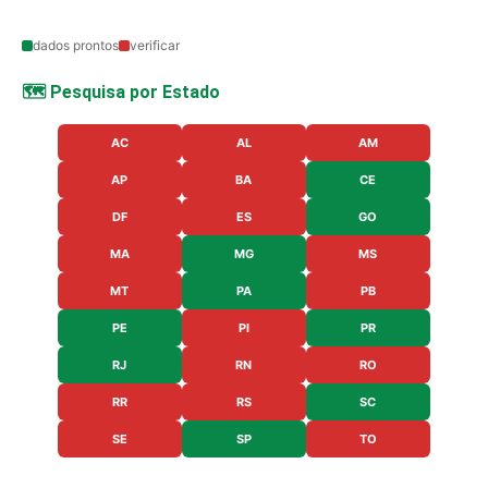
dados prontos
verificar
🗺️ Pesquisa por Estado
AC
AL
AM
AP
BA
CE
DF
ES
GO
MA
MG
MS
MT
PA
PB
PE
PI
PR
RJ
RN
RO
RR
RS
SC
SE
SP
TO