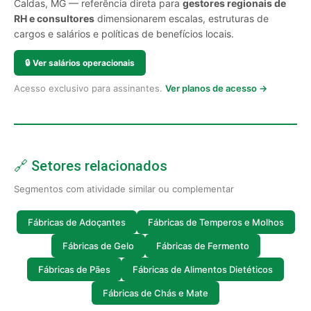
Caldas, MG — referência direta para
gestores regionais de
RH e consultores
dimensionarem escalas, estruturas de
cargos e salários e políticas de benefícios locais.
🔒
Ver salários operacionais
Acesso exclusivo para assinantes.
Ver planos de acesso →
🔗 Setores relacionados
Segmentos com atividade similar ou complementar
Fábricas de Adoçantes
Fábricas de Temperos e Molhos
Fábricas de Gelo
Fábricas de Fermento
Fábricas de Pães
Fábricas de Alimentos Dietéticos
Fábricas de Chás e Mate