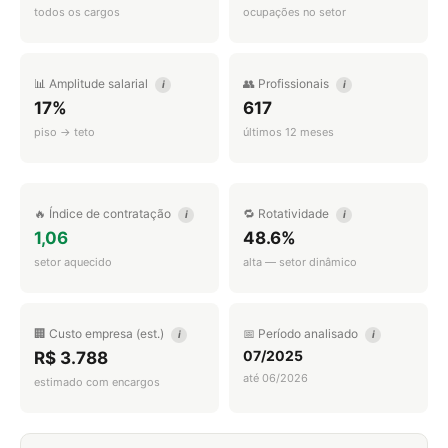
todos os cargos
ocupações no setor
📊 Amplitude salarial
👥 Profissionais
i
i
17%
617
piso → teto
últimos 12 meses
🔥 Índice de contratação
🔁 Rotatividade
i
i
1,06
48.6%
setor aquecido
alta — setor dinâmico
🏢 Custo empresa (est.)
📅 Período analisado
i
i
07/2025
R$ 3.788
até 06/2026
estimado com encargos