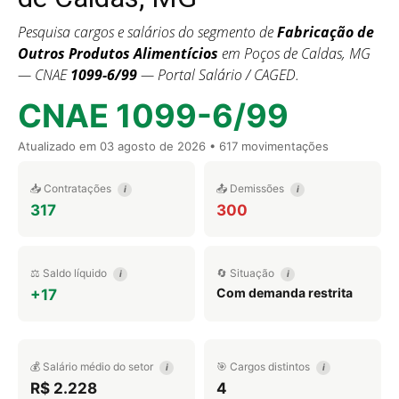
Pesquisa cargos e salários do segmento de
Fabricação de
Outros Produtos Alimentícios
em Poços de Caldas, MG
— CNAE
1099-6/99
— Portal Salário / CAGED.
CNAE 1099-6/99
Atualizado em
03 agosto de 2026
• 617 movimentações
📥 Contratações
📤 Demissões
i
i
317
300
⚖️ Saldo líquido
🔄 Situação
i
i
Com demanda restrita
+17
💰 Salário médio do setor
🎯 Cargos distintos
i
i
R$ 2.228
4