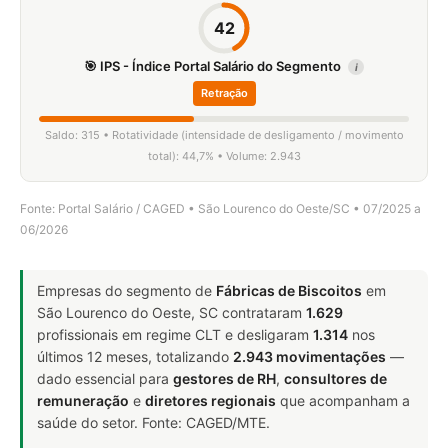
42
🎯 IPS - Índice Portal Salário do Segmento
i
Retração
Saldo: 315 • Rotatividade (intensidade de desligamento / movimento
total): 44,7% • Volume: 2.943
Fonte: Portal Salário / CAGED • São Lourenco do Oeste/SC • 07/2025 a
06/2026
Empresas do segmento de
Fábricas de Biscoitos
em
São Lourenco do Oeste, SC contrataram
1.629
profissionais em regime CLT e desligaram
1.314
nos
últimos 12 meses, totalizando
2.943 movimentações
—
dado essencial para
gestores de RH
,
consultores de
remuneração
e
diretores regionais
que acompanham a
saúde do setor. Fonte: CAGED/MTE.