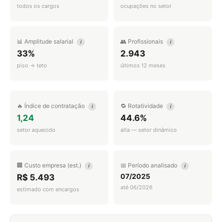
todos os cargos
ocupações no setor
📊 Amplitude salarial
👥 Profissionais
i
i
33%
2.943
piso → teto
últimos 12 meses
🔥 Índice de contratação
🔁 Rotatividade
i
i
1,24
44.6%
setor aquecido
alta — setor dinâmico
🏢 Custo empresa (est.)
📅 Período analisado
i
i
07/2025
R$ 5.493
até 06/2026
estimado com encargos