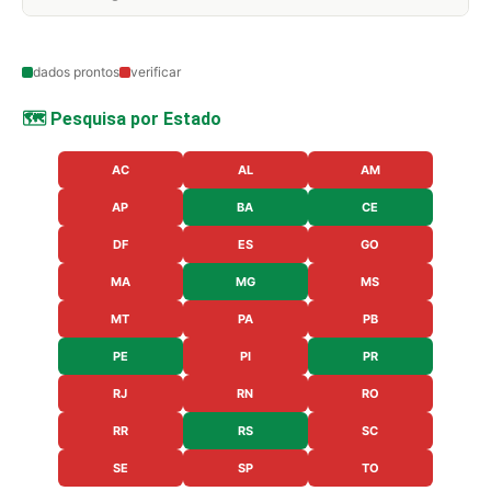
dados prontos
verificar
🗺️ Pesquisa por Estado
AC
AL
AM
AP
BA
CE
DF
ES
GO
MA
MG
MS
MT
PA
PB
PE
PI
PR
RJ
RN
RO
RR
RS
SC
SE
SP
TO