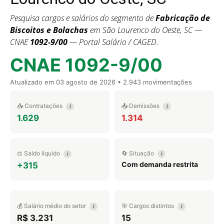
Pesquisa cargos e salários do segmento de
Fabricação de
Biscoitos e Bolachas
em São Lourenco do Oeste, SC —
CNAE
1092-9/00
— Portal Salário / CAGED.
CNAE 1092-9/00
Atualizado em
03 agosto de 2026
• 2.943 movimentações
📥 Contratações
📤 Demissões
i
i
1.629
1.314
⚖️ Saldo líquido
🔄 Situação
i
i
Com demanda restrita
+315
💰 Salário médio do setor
🎯 Cargos distintos
i
i
R$ 3.231
15