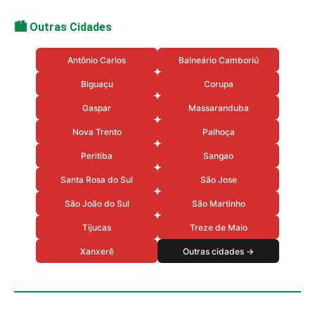
🏙️ Outras Cidades
Antônio Carlos
Balneário Camboriú
Biguaçu
Corupa
Gaspar
Massaranduba
Nova Trento
Palhoça
Peritiba
Sangao
Santa Rosa do Sul
São Jose
São João do Sul
São Martinho
Tijucas
Treze de Maio
Xanxerê
Outras cidades →