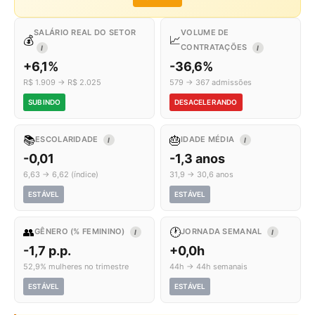
SALÁRIO REAL DO SETOR
VOLUME DE
💰
📈
CONTRATAÇÕES
I
I
+6,1%
-36,6%
R$ 1.909 → R$ 2.025
579 → 367 admissões
SUBINDO
DESACELERANDO
📚
🎂
ESCOLARIDADE
IDADE MÉDIA
I
I
-0,01
-1,3 anos
6,63 → 6,62 (índice)
31,9 → 30,6 anos
ESTÁVEL
ESTÁVEL
👥
🕐
GÊNERO (% FEMININO)
JORNADA SEMANAL
I
I
-1,7 p.p.
+0,0h
52,9% mulheres no trimestre
44h → 44h semanais
ESTÁVEL
ESTÁVEL