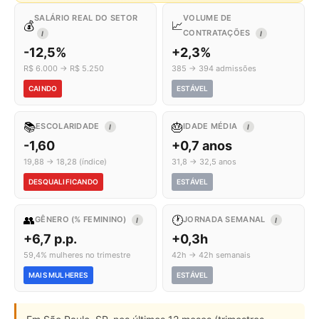
SALÁRIO REAL DO SETOR
VOLUME DE
💰
📈
CONTRATAÇÕES
I
I
-12,5%
+2,3%
R$ 6.000 → R$ 5.250
385 → 394 admissões
CAINDO
ESTÁVEL
📚
🎂
ESCOLARIDADE
IDADE MÉDIA
I
I
-1,60
+0,7 anos
19,88 → 18,28 (índice)
31,8 → 32,5 anos
DESQUALIFICANDO
ESTÁVEL
👥
🕐
GÊNERO (% FEMININO)
JORNADA SEMANAL
I
I
+6,7 p.p.
+0,3h
59,4% mulheres no trimestre
42h → 42h semanais
MAIS MULHERES
ESTÁVEL