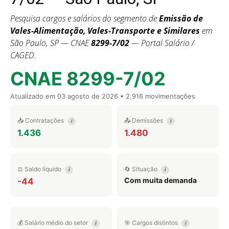
Pesquisa cargos e salários do segmento de
Emissão de
Vales-Alimentação, Vales-Transporte e Similares
em
São Paulo, SP — CNAE
8299-7/02
— Portal Salário /
CAGED.
CNAE 8299-7/02
Atualizado em
03 agosto de 2026
• 2.916 movimentações
📥 Contratações
📤 Demissões
i
i
1.436
1.480
⚖️ Saldo líquido
🔄 Situação
i
i
Com muita demanda
-44
💰 Salário médio do setor
🎯 Cargos distintos
i
i