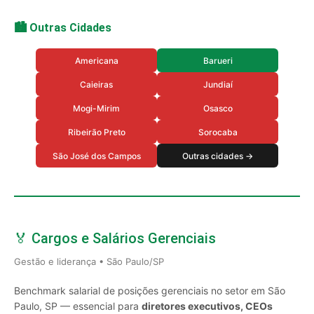
🏙️ Outras Cidades
Americana
Barueri
Caieiras
Jundiaí
Mogi-Mirim
Osasco
Ribeirão Preto
Sorocaba
São José dos Campos
Outras cidades →
🏅 Cargos e Salários Gerenciais
Gestão e liderança • São Paulo/SP
Benchmark salarial de posições gerenciais no setor em São
Paulo, SP — essencial para
diretores executivos, CEOs