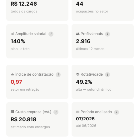
R$ 12.246
44
todos os cargos
ocupações no setor
📊 Amplitude salarial
👥 Profissionais
i
i
140%
2.916
piso → teto
últimos 12 meses
🔥 Índice de contratação
🔁 Rotatividade
i
i
0,97
49.2%
setor em retração
alta — setor dinâmico
🏢 Custo empresa (est.)
📅 Período analisado
i
i
07/2025
R$ 20.818
até 06/2026
estimado com encargos