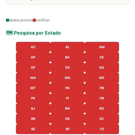
dados prontos
verificar
🗺️ Pesquisa por Estado
AC
AL
AM
AP
BA
CE
DF
ES
GO
MA
MG
MS
MT
PA
PB
PE
PI
PR
RJ
RN
RO
RR
RS
SC
SE
SP
TO