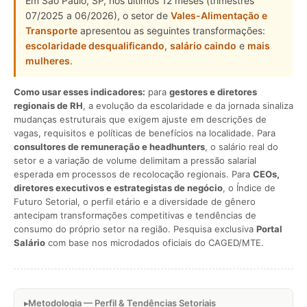
Em São Paulo, SP, nos últimos 12 meses (trimestres
07/2025 a 06/2026), o setor de
Vales-Alimentação e
Transporte
apresentou as seguintes transformações:
escolaridade desqualificando
,
salário caindo
e
mais
mulheres
.
Como usar esses indicadores:
para
gestores e diretores
regionais de RH
, a evolução da escolaridade e da jornada sinaliza
mudanças estruturais que exigem ajuste em descrições de
vagas, requisitos e políticas de benefícios na localidade. Para
consultores de remuneração e headhunters
, o salário real do
setor e a variação de volume delimitam a pressão salarial
esperada em processos de recolocação regionais. Para
CEOs,
diretores executivos e estrategistas de negócio
, o Índice de
Futuro Setorial, o perfil etário e a diversidade de gênero
antecipam transformações competitivas e tendências de
consumo do próprio setor na região. Pesquisa exclusiva
Portal
Salário
com base nos microdados oficiais do CAGED/MTE.
Metodologia — Perfil & Tendências Setoriais