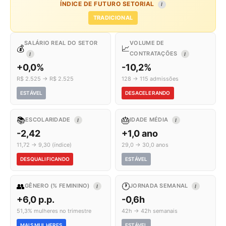
ÍNDICE DE FUTURO SETORIAL
I
TRADICIONAL
SALÁRIO REAL DO SETOR
VOLUME DE
💰
📈
CONTRATAÇÕES
I
I
+0,0%
-10,2%
R$ 2.525 → R$ 2.525
128 → 115 admissões
ESTÁVEL
DESACELERANDO
📚
🎂
ESCOLARIDADE
IDADE MÉDIA
I
I
-2,42
+1,0 ano
11,72 → 9,30 (índice)
29,0 → 30,0 anos
DESQUALIFICANDO
ESTÁVEL
👥
🕐
GÊNERO (% FEMININO)
JORNADA SEMANAL
I
I
+6,0 p.p.
-0,6h
51,3% mulheres no trimestre
42h → 42h semanais
MAIS MULHERES
ESTÁVEL