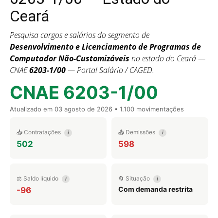
Ceará
Pesquisa cargos e salários do segmento de
Desenvolvimento e Licenciamento de Programas de
Computador Não-Customizáveis
no estado do Ceará —
CNAE
6203-1/00
— Portal Salário / CAGED.
CNAE 6203-1/00
Atualizado em
03 agosto de 2026
• 1.100 movimentações
📥 Contratações
📤 Demissões
i
i
502
598
⚖️ Saldo líquido
🔄 Situação
i
i
Com demanda restrita
-96