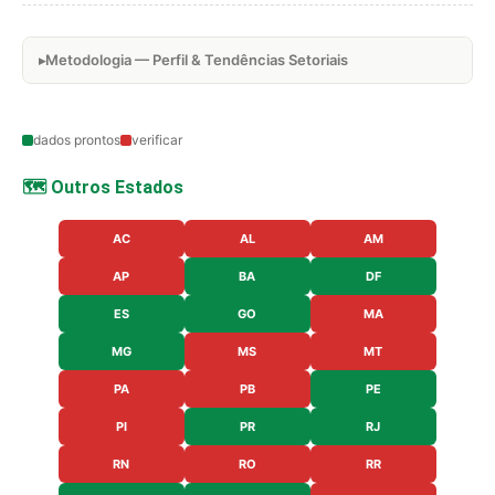
Metodologia — Perfil & Tendências Setoriais
dados prontos
verificar
🗺️ Outros Estados
AC
AL
AM
AP
BA
DF
ES
GO
MA
MG
MS
MT
PA
PB
PE
PI
PR
RJ
RN
RO
RR