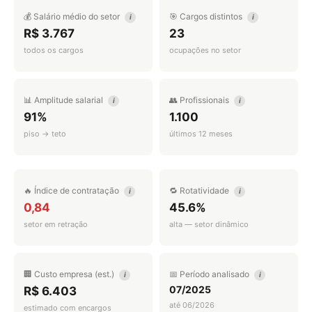
💰 Salário médio do setor
🎯 Cargos distintos
i
i
R$ 3.767
23
todos os cargos
ocupações no setor
📊 Amplitude salarial
👥 Profissionais
i
i
91%
1.100
piso → teto
últimos 12 meses
🔥 Índice de contratação
🔁 Rotatividade
i
i
0,84
45.6%
setor em retração
alta — setor dinâmico
🏢 Custo empresa (est.)
📅 Período analisado
i
i
07/2025
R$ 6.403
até 06/2026
estimado com encargos