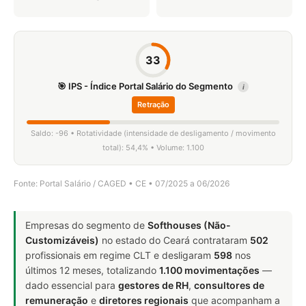
33
🎯 IPS - Índice Portal Salário do Segmento
i
Retração
Saldo: -96 • Rotatividade (intensidade de desligamento / movimento
total): 54,4% • Volume: 1.100
Fonte: Portal Salário / CAGED • CE • 07/2025 a 06/2026
Empresas do segmento de
Softhouses (Não-
Customizáveis)
no estado do Ceará contrataram
502
profissionais em regime CLT e desligaram
598
nos
últimos 12 meses, totalizando
1.100 movimentações
—
dado essencial para
gestores de RH
,
consultores de
remuneração
e
diretores regionais
que acompanham a