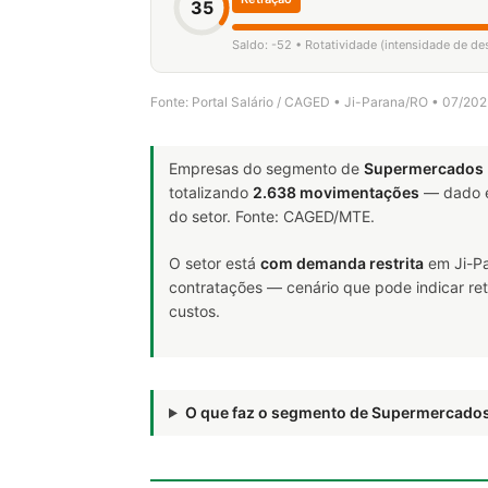
35
Saldo: -52 • Rotatividade (intensidade de d
Fonte: Portal Salário / CAGED • Ji-Parana/RO • 07/20
Empresas do segmento de
Supermercados
totalizando
2.638 movimentações
— dado e
do setor. Fonte: CAGED/MTE.
O setor está
com demanda restrita
em Ji-Pa
contratações — cenário que pode indicar ret
custos.
O que faz o segmento de Supermercado