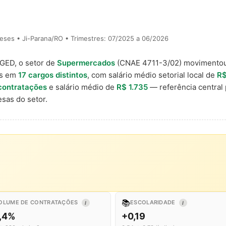
eses • Ji-Parana/RO • Trimestres: 07/2025 a 06/2026
AGED, o setor de
Supermercados
(CNAE 4711-3/02) movimento
is em
17 cargos distintos
, com salário médio setorial local de
R$
contratações
e salário médio de
R$ 1.735
— referência central
sas do setor.
📚
OLUME DE CONTRATAÇÕES
ESCOLARIDADE
I
I
7,4%
+0,19