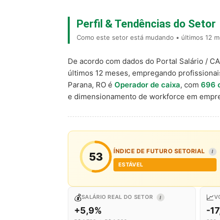
Perfil & Tendências do Setor
Como este setor está mudando • últimos 12 m
De acordo com dados do Portal Salário / C
últimos 12 meses, empregando profissiona
Parana, RO é
Operador de caixa
, com
696 
e dimensionamento de workforce em empre
ÍNDICE DE FUTURO SETORIAL
I
53
ESTÁVEL
💰
📈
SALÁRIO REAL DO SETOR
V
I
+5,9%
-1