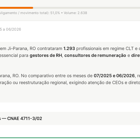
esligamento / movimento total): 51,0% • Volume: 2.638
25 a 06/2026
em Ji-Parana, RO contrataram
1.293
profissionais em regime CLT e
ssencial para
gestores de RH
,
consultores de remuneração
e
dire
rana, RO. No comparativo entre os meses de
07/2025 e 06/2026
, 
ração ou reestruturação regional, exigindo atenção de CEOs e direto
s — CNAE 4711-3/02