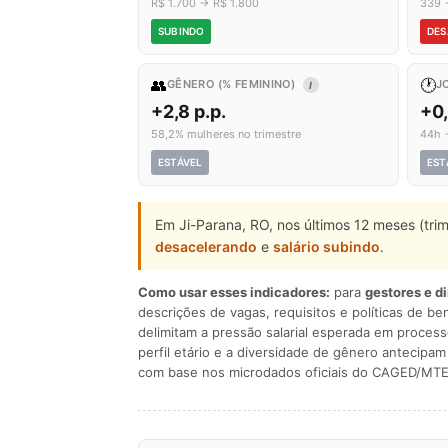
R$ 1.700 → R$ 1.800
339 
SUBINDO
DES
👥
🕐
GÊNERO (% FEMININO)
J
I
+2,8 p.p.
+0
58,2% mulheres no trimestre
44h 
ESTÁVEL
EST
Em Ji-Parana, RO, nos últimos 12 meses (tri
desacelerando
e
salário subindo
.
Como usar esses indicadores:
para
gestores e d
descrições de vagas, requisitos e políticas de be
delimitam a pressão salarial esperada em process
perfil etário e a diversidade de gênero antecip
com base nos microdados oficiais do CAGED/MTE