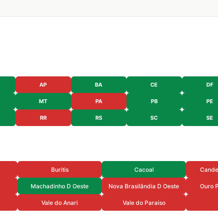
AP
BA
CE
DF
MT
PA
PB
PE
RR
RS
SC
SE
Buritis
Cacoal
Cande
Machadinho D Oeste
Nova Brasilândia D Oeste
Ouro P
Vale do Anari
Vale do Paraiso