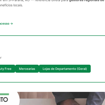
nefícios locais.
 acesso →
ar
uty Free
Mercearias
Lojas de Departamento (Geral)