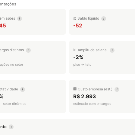
entações
emissões
⚖️ Saldo líquido
i
i
345
-52
argos distintos
📊 Amplitude salarial
i
i
-2%
ações no setor
piso → teto
otatividade
🏢 Custo empresa (est.)
i
i
%
R$ 2.993
 — setor dinâmico
estimado com encargos
mento
i