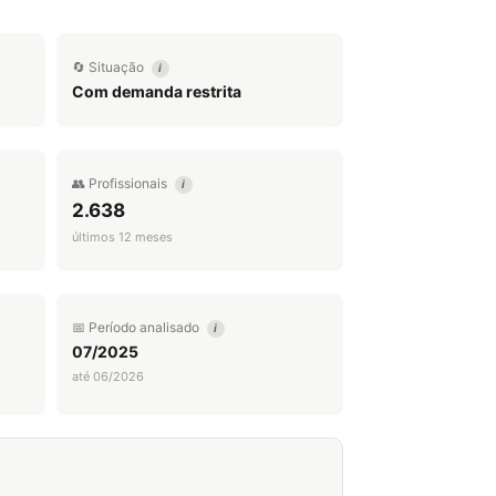
🔄 Situação
i
Com demanda restrita
👥 Profissionais
i
2.638
últimos 12 meses
📅 Período analisado
i
07/2025
até 06/2026