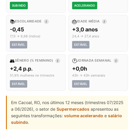
SUBINDO
ACELERANDO
📚
🎂
ESCOLARIDADE
IDADE MÉDIA
I
I
-0,45
+3,0 anos
7,13 → 6,68 (índice)
24,4 → 27,4 anos
ESTÁVEL
ESTÁVEL
👥
🕐
GÊNERO (% FEMININO)
JORNADA SEMANAL
I
I
+2,4 p.p.
+0,0h
51,9% mulheres no trimestre
43h → 43h semanais
ESTÁVEL
ESTÁVEL
Em Cacoal, RO, nos últimos 12 meses (trimestres 07/2025
a 06/2026), o setor de
Supermercados
apresentou as
seguintes transformações:
volume acelerando
e
salário
subindo
.