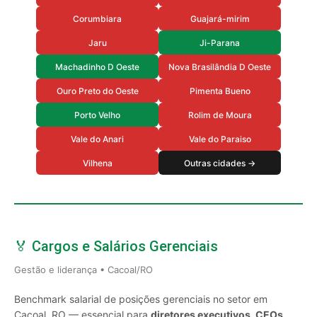
Corumbiara
Guajará-mirim
Jaru
Ji-Parana
Machadinho D Oeste
Nova Brasilândia D Oeste
Ouro Preto do Oeste
Pimenta Bueno
Porto Velho
Rolim de Moura
Vale do Anari
Vale do Paraiso
Vilhena
Outras cidades →
🏅 Cargos e Salários Gerenciais
Gestão e liderança • Cacoal/RO
Benchmark salarial de posições gerenciais no setor em
Cacoal, RO — essencial para
diretores executivos, CEOs