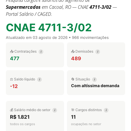
Pesquisa cargos e salários do segmento de
Supermercados
em Cacoal, RO — CNAE
4711-3/02
—
Portal Salário / CAGED.
CNAE 4711-3/02
Atualizado em
03 agosto de 2026
• 966 movimentações
📥 Contratações
📤 Demissões
i
i
477
489
⚖️ Saldo líquido
🔄 Situação
i
i
Com altíssima demanda
-12
💰 Salário médio do setor
🎯 Cargos distintos
i
i
R$ 1.821
11
todos os cargos
ocupações no setor