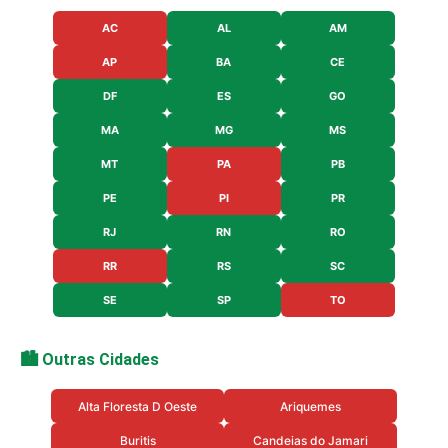
AC
AL
AM
AP
BA
CE
DF
ES
GO
MA
MG
MS
MT
PA
PB
PE
PI
PR
RJ
RN
RO
RR
RS
SC
SE
SP
TO
🏙️ Outras Cidades
Alta Floresta D Oeste
Ariquemes
Buritis
Candeias do Jamari