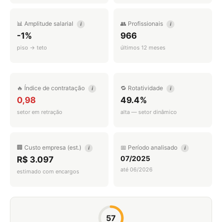
📊 Amplitude salarial
👥 Profissionais
i
i
-1%
966
piso → teto
últimos 12 meses
🔥 Índice de contratação
🔁 Rotatividade
i
i
0,98
49.4%
setor em retração
alta — setor dinâmico
🏢 Custo empresa (est.)
📅 Período analisado
i
i
07/2025
R$ 3.097
até 06/2026
estimado com encargos
57