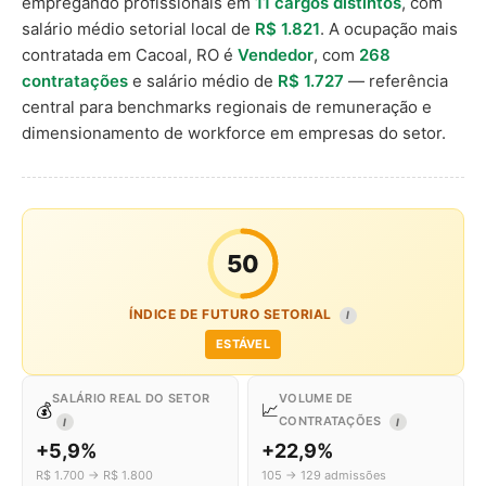
empregando profissionais em
11 cargos distintos
, com
salário médio setorial local de
R$ 1.821
. A ocupação mais
contratada em Cacoal, RO é
Vendedor
, com
268
contratações
e salário médio de
R$ 1.727
— referência
central para benchmarks regionais de remuneração e
dimensionamento de workforce em empresas do setor.
50
ÍNDICE DE FUTURO SETORIAL
I
ESTÁVEL
SALÁRIO REAL DO SETOR
VOLUME DE
💰
📈
CONTRATAÇÕES
I
I
+5,9%
+22,9%
R$ 1.700 → R$ 1.800
105 → 129 admissões