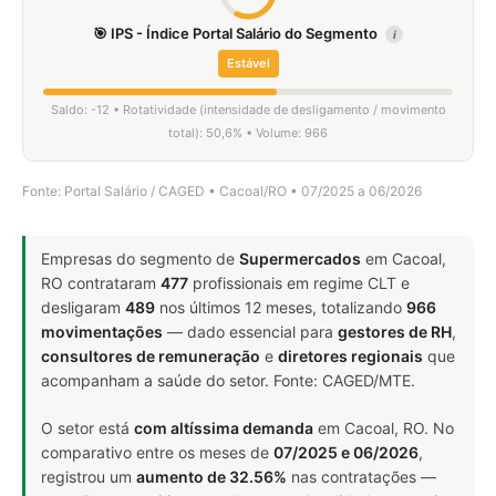
🎯 IPS - Índice Portal Salário do Segmento
i
Estável
Saldo: -12 • Rotatividade (intensidade de desligamento / movimento
total): 50,6% • Volume: 966
Fonte: Portal Salário / CAGED • Cacoal/RO • 07/2025 a 06/2026
Empresas do segmento de
Supermercados
em Cacoal,
RO contrataram
477
profissionais em regime CLT e
desligaram
489
nos últimos 12 meses, totalizando
966
movimentações
— dado essencial para
gestores de RH
,
consultores de remuneração
e
diretores regionais
que
acompanham a saúde do setor. Fonte: CAGED/MTE.
O setor está
com altíssima demanda
em Cacoal, RO. No
comparativo entre os meses de
07/2025 e 06/2026
,
registrou um
aumento de 32.56%
nas contratações —